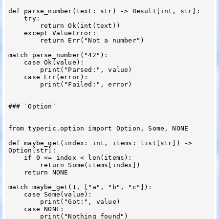
def parse_number(text: str) -> Result[int, str]:

    try:

        return Ok(int(text))

    except ValueError:

        return Err("Not a number")

match parse_number("42"):

    case Ok(value):

        print("Parsed:", value)

    case Err(error):

        print("Failed:", error)

### `Option`

from typeric.option import Option, Some, NONE

def maybe_get(index: int, items: list[str]) -> 
Option[str]:

    if 0 <= index < len(items):

        return Some(items[index])

    return NONE

match maybe_get(1, ["a", "b", "c"]):

    case Some(value):

        print("Got:", value)

    case NONE:
