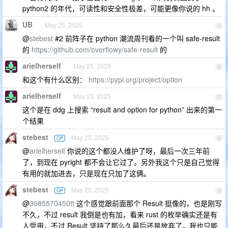
python2 的年代，可读性和安全性极差，可能更像你说的 hh 。
UB
May 25, 2025
5
@
stebest
#2 前阵子在 python 潮流周刊看的一个叫 safe-result
的
https://github.com/overflowy/safe-result
的
arielherself
May 25, 2025
6
和这个有什么区别：
https://pypi.org/project/option
arielherself
May 25, 2025
7
这个是在 ddg 上搜索 “result and option for python” 出来的第一
个结果
stebest
May 25, 2025
OP
8
@
arielherself
你说的这个都没人维护了呀，最后一次三年前
了，到现在 pyright 都不会让它过了。另外我这个只是自己觉得
有用的就加进去，只是现在只加了这俩。
stebest
May 25, 2025
OP
9
@
3085570450tt
这个感觉跟前面那个 Result 挺像的，也是刚写
不久，不过 result 我倒是也有加，看来 rust 的枚举确实还是有
人受用，不过 Result 坚持了那么久最后还是放弃了，我也只能