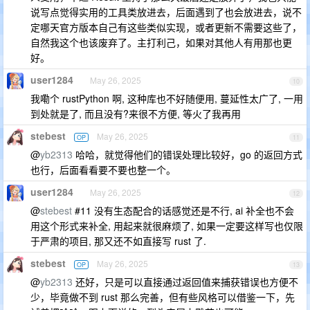
说写点觉得实用的工具类放进去，后面遇到了也会放进去，说不
定哪天官方版本自己有这些类似实现，或者更新不需要这些了，
自然我这个也该废弃了。主打利己，如果对其他人有用那也更
好。
user1284
May 26, 2025
10
我嘞个 rustPython 啊, 这种库也不好随便用, 蔓延性太广了, 一用
到处就是了, 而且没有?来很不方便, 等火了我再用
stebest
May 26, 2025
OP
11
@
yb2313
哈哈，就觉得他们的错误处理比较好，go 的返回方式
也行，后面看看要不要也整一个。
user1284
May 26, 2025
12
@
stebest
#11 没有生态配合的话感觉还是不行, ai 补全也不会
用这个形式来补全, 用起来就很麻烦了, 如果一定要这样写也仅限
于严肃的项目, 那又还不如直接写 rust 了.
stebest
May 26, 2025
OP
13
@
yb2313
还好，只是可以直接通过返回值来捕获错误也方便不
少，毕竟做不到 rust 那么完善，但有些风格可以借鉴一下，先