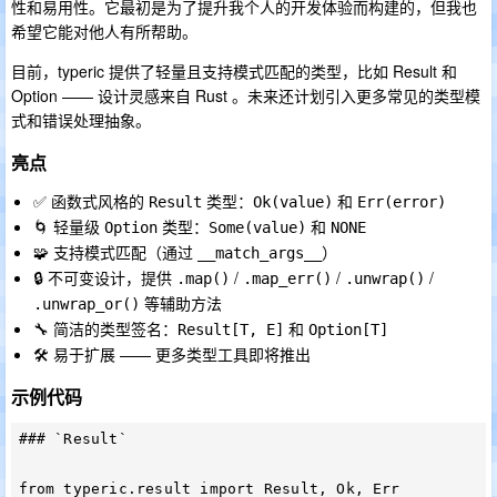
性和易用性。它最初是为了提升我个人的开发体验而构建的，但我也
希望它能对他人有所帮助。
目前，typeric 提供了轻量且支持模式匹配的类型，比如 Result 和
Option —— 设计灵感来自 Rust 。未来还计划引入更多常见的类型模
式和错误处理抽象。
亮点
✅ 函数式风格的
类型：
和
Result
Ok(value)
Err(error)
🌀 轻量级
类型：
和
Option
Some(value)
NONE
🧩 支持模式匹配（通过
）
__match_args__
🔒 不可变设计，提供
/
/
/
.map()
.map_err()
.unwrap()
等辅助方法
.unwrap_or()
🔧 简洁的类型签名：
和
Result[T, E]
Option[T]
🛠️ 易于扩展 —— 更多类型工具即将推出
示例代码
### `Result`

from typeric.result import Result, Ok, Err
