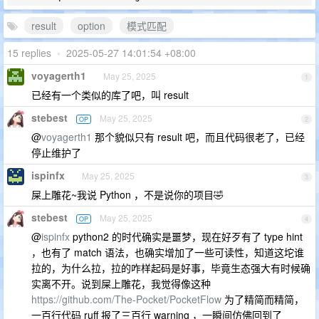
result
option
模式匹配
15 replies
•
2025-05-27 14:01:54 +08:00
voyagerth1
May 25, 2025
1
已经有一个类似的库了吧，叫 result
stebest
May 25, 2025
OP
2
@
voyagerth1
那个貌似只有 result 吧，而且代码很老了，已经
停止维护了
ispinfx
May 25, 2025
3
屎上雕花~我说 Python ，不是说你的项目🤣
stebest
May 25, 2025
OP
4
@
ispinfx
python2 的时代确实是噩梦，现在好歹有了 type hint
，也有了 match 语法，也确实增加了一些可读性，知道这坨谁
拉的，为什么拉，拉的咋样起码是好事，毕竟生态强大有时候确
实离不开。说到屎上雕花，我觉得像这种
https://github.com/The-Pocket/PocketFlow
为了精简而精简，
一百行代码 ruff 报了三百行 warning ，一瞬间仿佛回到了