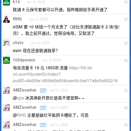
k14
Jun 4, 2025
3
联通 8 元保号套餐可以开通，我昨晚刚给手表开通了
RHG
Jun 4, 2025
4
eSIM 要 10 块钱一个月太贵了（对比天津联通副卡 2 块/张/
月），我之前开通过，觉得没啥用，又取消了
chztv
Jun 4, 2025
5
esim 现在还是联通独享？
1024potato
Jun 4, 2025
6
电信流量卡 19 元 185GB 流量
https://h5.lot-
ml.com/h5orderEn/index?
pudID=d4d39e1d099d0a50&userid=0ed17a8e5a952218
AMZsowhat
Jun 5, 2025
OP
7
@
zjzs
冰淇淋新开原价是真不便宜啊= =
AMZsowhat
Jun 5, 2025
OP
8
@
RHG
主要是破烂平板把卡槽砍了，可恶
AMZsowhat
Jun 5, 2025
OP
9