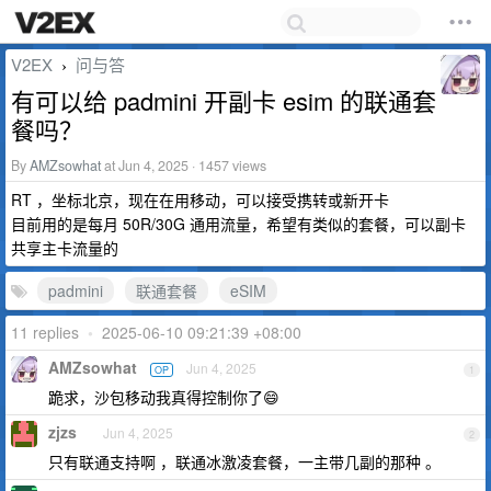
V2EX
问与答
›
有可以给 padmini 开副卡 esim 的联通套
餐吗？
By
AMZsowhat
at Jun 4, 2025 · 1457 views
RT ，坐标北京，现在在用移动，可以接受携转或新开卡
目前用的是每月 50R/30G 通用流量，希望有类似的套餐，可以副卡
共享主卡流量的
padmini
联通套餐
eSIM
11 replies
•
2025-06-10 09:21:39 +08:00
AMZsowhat
Jun 4, 2025
OP
1
跪求，沙包移动我真得控制你了😄
zjzs
Jun 4, 2025
2
只有联通支持啊 ，联通冰激凌套餐，一主带几副的那种 。