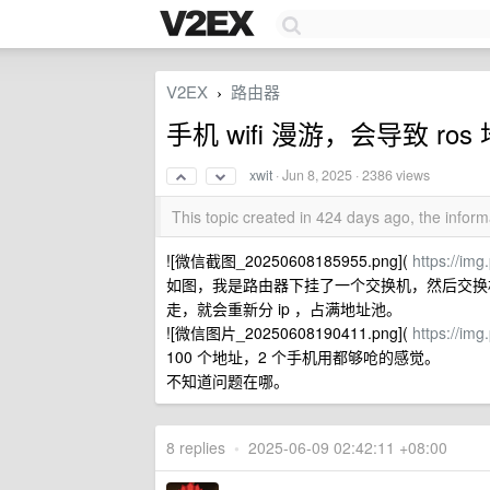
V2EX
路由器
›
手机 wifi 漫游，会导致 ro
xwit
·
Jun 8, 2025
· 2386 views
This topic created in 424 days ago, the info
![微信截图_20250608185955.png](
https://im
如图，我是路由器下挂了一个交换机，然后交换机下面挂
走，就会重新分 ip ，占满地址池。
![微信图片_20250608190411.png](
https://im
100 个地址，2 个手机用都够呛的感觉。
不知道问题在哪。
8 replies
•
2025-06-09 02:42:11 +08:00