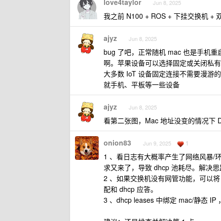
love4taylor
Jun 8, 2025
我之前 N100 + ROS + 下挂交换机 +
ajyz
Jun 8, 2025
bug 了吧，正常随机 mac 也是手机重
啊。苹果设备可以选择固定或关闭私有
大多数 IoT 设备固定连接不需要漫
就手机、平板等一些设备
ajyz
Jun 8, 2025
看第二张图，Mac 地址没变的情况下 D
onion83
1
Jun 9, 2025
1 、看日志有大概率产生了网络风暴/环路，
求又来了，导致 dhcp 池耗尽。解决
2 、如果交换机没有网管功能，可以将 ROS D
配和 dhcp 应答。
3 、dhcp leases 中绑定 mac/静态 IP 