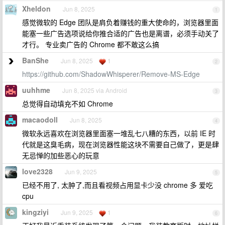
Xheldon
Jun 8, 2025
1
感觉微软的 Edge 团队是肩负着赚钱的重大使命的，浏览器里面
能塞一些广告选项说给你推合适的广告也是离谱，必须手动关了
才行。 专业卖广告的 Chrome 都不敢这么搞
BanShe
Jun 8, 2025
1
2
https://github.com/ShadowWhisperer/Remove-MS-Edge
uuhhme
Jun 8, 2025 via Android
3
总觉得自动填充不如 Chrome
macaodoll
Jun 8, 2025
4
微软永远喜欢在浏览器里面塞一堆乱七八糟的东西，以前 IE 时
代就是这臭毛病，现在浏览器性能这块不需要自己做了，更是肆
无忌惮的加些恶心的玩意
love2328
Jun 9, 2025
5
已经不用了, 太肿了,而且看视频占用显卡少没 chrome 多 爱吃
cpu
kingziyi
Jun 9, 2025
1
6