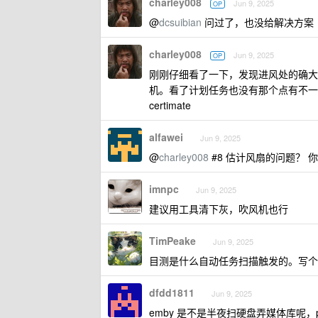
charley008
Jun 9, 2025
OP
@
dcsuibian
问过了，也没给解决方案
charley008
Jun 9, 2025
OP
刚刚仔细看了一下，发现进风处的确大量
机。看了计划任务也没有那个点有不一样的
certimate
alfawei
Jun 9, 2025
@
charley008
#8 估计风扇的问题？
imnpc
Jun 9, 2025
建议用工具清下灰，吹风机也行
TimPeake
Jun 9, 2025
目测是什么自动任务扫描触发的。写个脚本
dfdd1811
Jun 9, 2025
emby 是不是半夜扫硬盘弄媒体库呢，