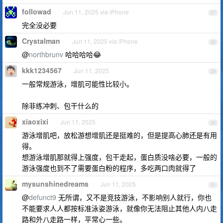
followad
Jun 11, 2025 via iPhone
27
完全没必要
Crystalman
Jun 11, 2025 via iPhone
28
@
northbrunv
哈哈哈哈😂
kkk1234567
Jun 11, 2025
29
一般常规游泳，增肌可能性比较小。
除非练冲刺、包干什么的
xiaoxixi
Jun 11, 2025
30
游泳增肌吧，放松游想增肌还是挺难的，但是提高心肺还是有用
得。
想游泳增肌那就得上强度，包干走起，蛋白质没啥必要，一般的
游泳强度也到不了需要蛋白粉的程序，多吃两口肉就得了
mysunshinedreams
Jun 11, 2025
31
@
defunct9
无所谓，又不是竞技游泳，不影响别人就行，你也
不能要求人人都按标准泳姿游泳，就像你无法阻止其他人内八走
路和外八走路一样，平常心一些。