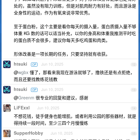
处的，虽然没有阻力训练，但是对肌肉耐力有好处，而且游泳是
全身性的运动，作为有氧来说非常优秀。
至于蛋白粉，这个主要是看你每天的摄入量，蛋白质摄入量不够
体重 KG 数的话可以适当补充，以你的身高和体重我推测平时吃
的蛋白质不会很多，建议你每天多吃鸡蛋和肉类。
形体改善是一项长期的任务，只要坚持就有收获。
htsuki
Jun 10, 2025
OP
12
@
wgbx
懂了，那看来我现在游泳就够了，撸铁还是有点拒绝，
而且还要找教练花钱教
htsuki
Jun 10, 2025
OP
13
@
Greenm
很专业的回复和建议，感谢
LiFExxl
Jun 10, 2025
14
不想花钱，徒手健身也能增肌，或者利用公园的那些器材，就是
得持续一段时间，至少三四个月慢慢练
SupperHobby
Jun 10, 2025
15