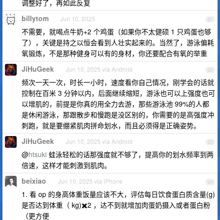
调整好了，再如此反复
billytom
Jun 10, 2025
21
不需要，就喝点牛奶+2 个鸡蛋（如果你不太健硕 1 只鸡蛋也够
了），关键是持之以恒会看到人壮实起来的。当然了，游泳偏耗
氧锻炼，不是那种健身可以有的身材，你还要配合有氧的举重
JiHuGeek
Jun 10, 2025 via Android
22
频次一天一次，时长一小时，速度看你自己情况，刚学会的话就
控制在百米 3 分钟以内，后面继续缩短，游泳也可以上强度也可
以增肌的，前提是你真的用全力去游，那些游泳池 99%的人都
是休闲游泳，那跟散步和慢跑是没区别的，你需要的是高强度冲
刺跑，就是要绷紧肌肉拼命划水，而且必须得是正确姿势。
JiHuGeek
Jun 10, 2025 via Android
23
@
htsuki
蛙泳轻松的话那强度就不够了，提高你的划水频率到两
倍速，这样才能刺激到肌肉。
beixiao
Jun 10, 2025 via iPhone
24
1. 看 op 的身高体重饭量应该不大，评估每日饮食蛋白质含量(g)
是否达到体重（ kg)✖️2 ，达不到就增加肉蛋奶摄入或者蛋白粉
（更方便