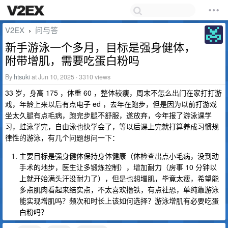
V2EX
问与答
›
新手游泳一个多月，目标是强身健体，
附带增肌，需要吃蛋白粉吗
By
htsuki
at Jun 10, 2025 · 3310 views
33 岁，身高 175 ，体重 60 ，整体较瘦，周末不怎么出门在家打打游
戏，年龄上来以后有点电子 ed ，去年在跑步，但是因为以前打游戏
坐太久腿有点毛病，跑完步腿不舒服，遂放弃，今年报了游泳课学
习，蛙泳学完，自由泳也快学会了，等以后课上完就打算养成习惯规
律性的游泳，有几个问题想问一下：
主要目标是强身健体保持身体健康（体检查出点小毛病，没到动
手术的地步，医生让多锻炼控制），增加耐力（房事 10 分钟以
上就开始满头汗没耐力了），但是也想增肌，毕竟太瘦，希望能
多点肌肉看起来结实点，不太喜欢撸铁，有点社恐，单纯靠游泳
能实现增肌吗？频次和时长上该如何选择？游泳增肌有必要吃蛋
白粉吗？