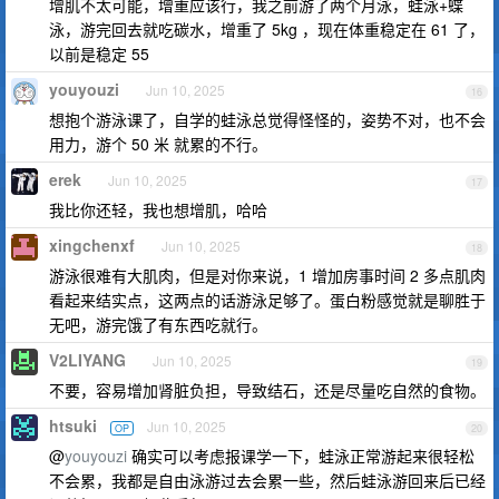
增肌不太可能，增重应该行，我之前游了两个月泳，蛙泳+蝶
泳，游完回去就吃碳水，增重了 5kg ，现在体重稳定在 61 了，
以前是稳定 55
youyouzi
Jun 10, 2025
16
想抱个游泳课了，自学的蛙泳总觉得怪怪的，姿势不对，也不会
用力，游个 50 米 就累的不行。
erek
Jun 10, 2025
17
我比你还轻，我也想增肌，哈哈
xingchenxf
Jun 10, 2025
18
游泳很难有大肌肉，但是对你来说，1 增加房事时间 2 多点肌肉
看起来结实点，这两点的话游泳足够了。蛋白粉感觉就是聊胜于
无吧，游完饿了有东西吃就行。
V2LIYANG
Jun 10, 2025
19
不要，容易增加肾脏负担，导致结石，还是尽量吃自然的食物。
htsuki
Jun 10, 2025
OP
20
@
youyouzi
确实可以考虑报课学一下，蛙泳正常游起来很轻松
不会累，我都是自由泳游过去会累一些，然后蛙泳游回来后已经