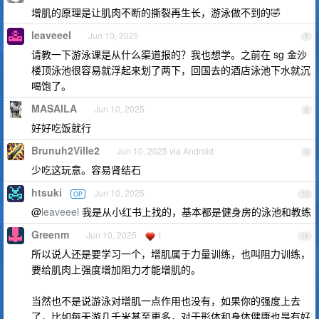
增肌的原理是让肌肉不断的撕裂再生长，游泳做不到的🤣
leaveeel
Jun 10, 2025
7
请教一下游泳课是从什么渠道报的？我也想学。之前在 sg 金沙
楼顶泳池很容易就浮起来划了两下，回国去的酒店泳池下水就沉
喝饱了。
MASAILA
Jun 10, 2025
8
好好吃饭就行
Brunuh2Ville2
Jun 10, 2025 via Android
9
少吃这玩意。容易肾结石
htsuki
Jun 10, 2025
OP
10
@
leaveeel
我是从小红书上找的，基本都是健身房的泳池和教练
Greenm
Jun 10, 2025
1
11
所以说人还是要学习一个，增肌属于力量训练，也叫阻力训练，
要给肌肉上强度增加阻力才能增肌的。
当然也不是说游泳对增肌一点作用也没有，如果你的强度上去
了，比如每天游几千米甚至更多，对于形体和身体健康也是有好