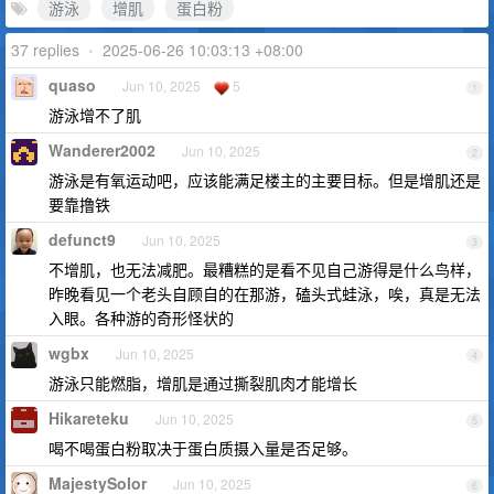
游泳
增肌
蛋白粉
37 replies
•
2025-06-26 10:03:13 +08:00
quaso
Jun 10, 2025
5
1
游泳增不了肌
Wanderer2002
Jun 10, 2025
2
游泳是有氧运动吧，应该能满足楼主的主要目标。但是增肌还是
要靠撸铁
defunct9
Jun 10, 2025
3
不增肌，也无法减肥。最糟糕的是看不见自己游得是什么鸟样，
昨晚看见一个老头自顾自的在那游，磕头式蛙泳，唉，真是无法
入眼。各种游的奇形怪状的
wgbx
Jun 10, 2025
4
游泳只能燃脂，增肌是通过撕裂肌肉才能增长
Hikareteku
Jun 10, 2025
5
喝不喝蛋白粉取决于蛋白质摄入量是否足够。
MajestySolor
Jun 10, 2025
6