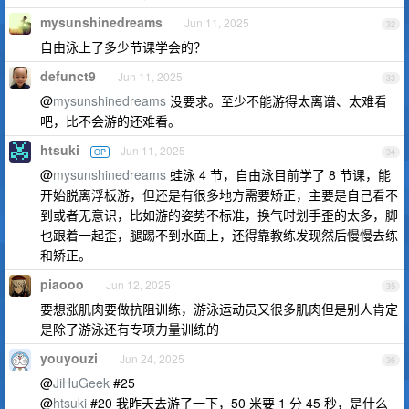
mysunshinedreams
Jun 11, 2025
32
自由泳上了多少节课学会的？
defunct9
Jun 11, 2025
33
@
mysunshinedreams
没要求。至少不能游得太离谱、太难看
吧，比不会游的还难看。
htsuki
Jun 11, 2025
OP
34
@
mysunshinedreams
蛙泳 4 节，自由泳目前学了 8 节课，能
开始脱离浮板游，但还是有很多地方需要矫正，主要是自己看不
到或者无意识，比如游的姿势不标准，换气时划手歪的太多，脚
也跟着一起歪，腿踢不到水面上，还得靠教练发现然后慢慢去练
和矫正。
piaooo
Jun 12, 2025
35
要想涨肌肉要做抗阻训练，游泳运动员又很多肌肉但是别人肯定
是除了游泳还有专项力量训练的
youyouzi
Jun 24, 2025
36
@
JiHuGeek
#25
@
htsuki
#20 我昨天去游了一下，50 米要 1 分 45 秒，是什么