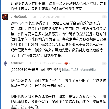
2. 跑步游泳这样的有氧运动对于缺乏运动的人也可以增肌，并非
撸铁才可以，只是主要增加的肌肉纤维类型不同
JiHuGeek
Jun 10, 2025 via Android
25
@
youyouzi
其实游得多了，大脑自动会学会更高效的划水方
式，你的身体会自己感觉到水中各个方向的力，教练只能教会姿
势，水性需要自己多去游多感受。有个简单的方法就是，游的时
候盯住眼前 5 米的地方作为目标，每次划手和蹬腿都想象自己身
体往那个目标冲刺，你的意念会驱动身体做出更好的划水动作。
或者更简单点，你找个美女，等她先游，然后努力追上她就行
了。有了"前进意志"，很快能学会。
ethusdt
Jun 10, 2025 via iPhone
2
26
[20250610 千米自由泳-哔哩哔哩]
https://b23.tv/umnHitc
我也经常游泳，纯自学游了一年半，算半个专业的了，曾达到过
运动员三级（百米和 50 米自由泳）。
我的肌肉大部分是游泳出来的，如果不是每天游五六千米，不用
担心掉肌肉，多补充蛋白，游泳还会锻炼心肺，核心，整体身体
素质，还是不错的。