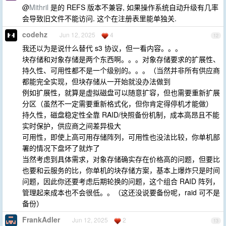
@
Mithril
是的 REFS 版本不兼容, 如果操作系统自动升级有几率
会导致旧文件不能访问. 这个在注册表里能单独关.
codehz
Jun 12, 2025
4
12
我还以为是说什么替代 s3 协议，但一看内容。。。
块存储和对象存储是两个东西啊。。。对象存储要求的扩展性、
持久性、可用性都不是一个级别的。。。（当然并非所有供应商
都能完全实现，但块存储从一开始就没办法做到
例如扩展性，就算是虚拟磁盘可以随意扩容，但也需要重新扩展
分区（虽然不一定需要重新格式化，但你肯定得停机才能做）
持久性，磁盘稳定性全靠 RAID/快照备份机制，成本高昂且不能
实时保护，供应商之间差异极大
可用性，即使上高可用存储阵列，可用性也没法比较，你单机部
署的情况下盘坏了就炸了
当然考虑到具体需求，对象存储确实存在价格高的问题，但要比
也要和云服务的比，你单机的块存储方案，基本上爆炸只是时间
问题，因此你还要考虑后期轮换的问题，这个组合 RAID 阵列，
管理起来成本也不会很低。。（这还没说要备份呢，raid 可不是
备份）
FrankAdler
Jun 12, 2025
2
13