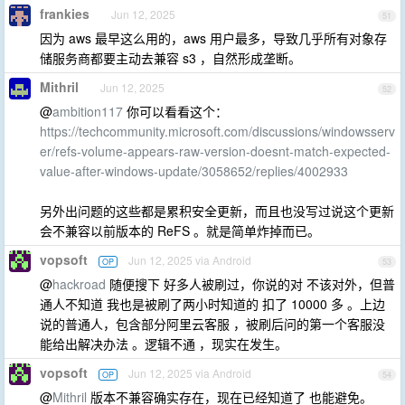
frankies
Jun 12, 2025
51
因为 aws 最早这么用的，aws 用户最多，导致几乎所有对象存
储服务商都要主动去兼容 s3 ，自然形成垄断。
Mithril
Jun 12, 2025
52
@
ambition117
你可以看看这个：
https://techcommunity.microsoft.com/discussions/windowsserv
er/refs-volume-appears-raw-version-doesnt-match-expected-
value-after-windows-update/3058652/replies/4002933
另外出问题的这些都是累积安全更新，而且也没写过说这个更新
会不兼容以前版本的 ReFS 。就是简单炸掉而已。
vopsoft
Jun 12, 2025 via Android
OP
53
@
hackroad
随便搜下 好多人被刷过，你说的对 不该对外，但普
通人不知道 我也是被刷了两小时知道的 扣了 10000 多 。上边
说的普通人，包含部分阿里云客服 ，被刷后问的第一个客服没
能给出解决办法 。逻辑不通 ，现实在发生。
vopsoft
Jun 12, 2025 via Android
OP
54
@
Mithril
版本不兼容确实存在，现在已经知道了 也能避免。