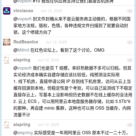
@
vopsoft
#10 我现在供应商支持让我们直接去机房拷
vinciacao
Jun 12, 2025
30
@
vopsoft
封文件封桶从来不是云服务商主动做的，根据不同国
家地方法规，版权，色情，各种违规文件扫描到了就要自动封
锁，这个喷错方向了
RedBeanIce
Jun 12, 2025
31
@
Mithril
在红色论坛上，看到了这个讨论，OMG
aispring
Jun 12, 2025
32
@
vopsoft
我们也是百 T 规模，幸好热数据不多可以归档，但其
实论经济成本确实自建存储应该比较低，纯预测没实际用
1. 线下机房，直接申请公网 IP 存到线下机房里，访问从云上当
缓存回源到本地，但稳定性是个考验，可以自己监测线下不稳定
直接存云上，写基本上没影响但历史数据不在线上缓存的没法用
2. 云上 ECS ，可以用阿里云本地盘服务器存储，比如 5.5Tb*6
的那种，再自建 minio 集群，这种也可以用 OSS 当缓存，内网
流量不计
aispring
Jun 12, 2025
33
@
aispring
实际感受是一年用阿里云 OSS 原本不过一二十万，