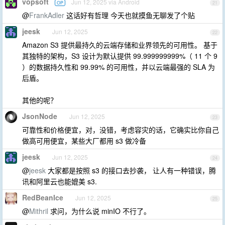
vopsoft
Jun 12, 2025 via Android
OP
21
@
FrankAdler
这话好有哲理 今天也就摸鱼无聊发了个贴
jeesk
Jun 12, 2025
22
Amazon S3 提供最持久的云端存储和业界领先的可用性。 基于
其独特的架构，S3 设计为默认提供 99.999999999%（ 11 个 9
）的数据持久性和 99.99% 的可用性，并以云端最强的 SLA 为
后盾。
其他的呢？
JsonNode
Jun 12, 2025
23
可靠性和价格便宜，对，没错，考虑容灾的话，它确实比你自己
做高可用便宜，某些大厂都用 s3 做冷备
jeesk
Jun 12, 2025
24
@
jeesk
大家都是按照 s3 的接口去抄袭， 让人有一种错误，腾
讯和阿里云也能媲美 s3.
RedBeanIce
Jun 12, 2025
25
@
Mithril
求问，为什么说 minIO 不行了。