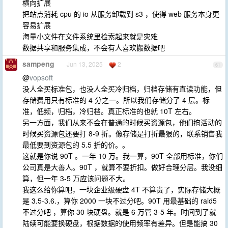
横向扩展
把站点消耗 cpu 的 io 从服务卸载到 s3 ，使得 web 服务本身更
容易扩展
海量小文件在文件系统里检索起来就是灾难
数据共享和服务集成，不会有人喜欢搬数据吧
sampeng
Jun 13, 2025
2
61
@
vopsoft
没人全买标准包，也没人全买冷归档，归档存储有直读功能，但
存储费用只有标准的 4 分之一。所以我们存储分了 4 层。标
准，低频，归档，冷归档。真正标准的也就 10T 左右。
另一方面，我们从来不会在普通的时候买资源包，他们搞活动的
时候买资源包还要打 8-9 折。像存储是打折最狠的，联系销售我
最低要到资源包的 5.5 折的价。。
这就是你说 90T 。一年 10 万。我一算，90T 全部用标准，你们
公司真是大善人。90T ，就算不要折扣。做好合理分层。我没细
算，但一年 3-5 万应该问题不大。
我这么给你算吧，一块企业级硬盘 4T 不算贵了，实际存储大概
是 3.5-3.6.，算你 2000 一块不过分吧。90T 用最基础的 raid5
不过分吧 ，算你 30 块硬盘。就是 6 万管 3-5 年。时间到了就
陆续可能要换硬盘，根据数据的使用频率有差异。但是能搞 30