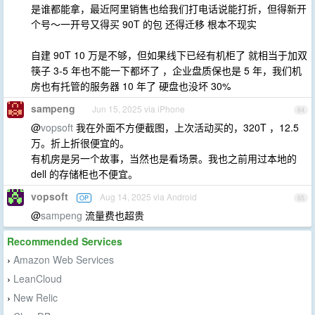
是谁都能拿，最近阿里销售也给我们打电话说能打折，但得新开
个号～一开号又得买 90T 的包 还得迁移 根本不现实
自建 90T 10 万是不够，但如果线下已经有机柜了 就相当于加双
筷子 3-5 年也不能一下都坏了 ，企业盘质保也是 5 年，我们机
房也有托管的服务器 10 年了 硬盘也没坏 30%
sampeng
Jun 15, 2025 via iPhone
64
@
vopsoft
我在外面不方便截图，上次活动买的，320T ，12.5
万。折上折很便宜的。
有机房是另一个故事，当然也是看场景。我也之前用过本地的
dell 的存储柜也不便宜。
vopsoft
Aug 14, 2025 via Android
OP
65
@
sampeng
流量费也超贵
Recommended Services
Amazon Web Services
›
LeanCloud
›
New Relic
›