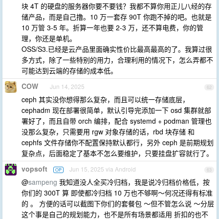
块 4T 的硬盘的服务器你要不要钱？我都不算你用正儿八经的存
储产品，而是自己撸。10 万一套存 90T 你跑不掉的吧。也就是
10 万管 3-5 年。折算一年也要 2-3 万，还不算电费，你的管
理，你还是单机。
OSS/S3.已经是云产品里面确实性价比最高最高的了。我算过很
多方式，除了一些特别的用力，合理利用的情况下，怎么弄都不
可能达到云端的存储的成本低。
COW
Jun 14, 2025
62
ceph 其实没你想得那么复杂，而且可以统一存储底层，
cephadm 现在部署很简单，默认引导完添加一下 osd 集群就部
署好了，而且自带 orch 编排，配合 systemd + podman 管理也
没那么复杂，只需要用 rgw 对象存储的话，rbd 块存储 和
cephfs 文件存储你不配置保持默认都行，另外 ceph 是前期规划
复杂点，后面稳定了基本不怎么要维护，只要挂盘扩容就行了。
vopsoft
Jun 15, 2025 via Android
OP
63
@
sampeng
我知道没人全买冷归档，我是说冷归档价格低，按
你们的 300T 算 即使都冷归档 10 万也不够啊～何况还得有标准
的 。 方便的话可以截图下你们的套餐包 ～但不管怎么说 ～分层
这个事是自己的规划能力，也不是所有场景都适用 折扣的也不