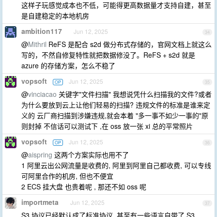
这样子玩感觉成本也不低，可能得更高数据量才支持自建，甚至
是自建稳定的本地机房
ambition117
Jun 12, 2025
34
@
Mithril
ReFS 是配合 s2d 做分布式存储的，官网文档上就这么
写的，不然自修复特性就把数据修没了。ReFS + s2d 就是
azure 的存储方案，怎么不稳了
vopsoft
Jun 12, 2025
OP
35
@
vinciacao
关键字"文件扫描" 我想说凭什么扫描我的文件?或者
为什么要放到云上让他们轻易的扫描? 违规文件的标准是谁来定
义的 云厂商扫描到涉嫌违规,就会本着 "多一事不如少一事的"原
则封掉 不信话可以测试下 ,在 oss 放一张 xi 总的平常照片
vopsoft
Jun 12, 2025
OP
36
@
aispring
这两个方案实际也用不了
1 阿里云出公网流量是收费的, 阿里到阿里自己都收费, 可以专线
可阿里合作的机房, 但也不便宜
2 ECS 挂大盘 也贵着呢 , 那还不如 oss 呢
importmeta
Jun 12, 2025
37
S3 协议已经默认成了标准协议, 甚至有一些语言自带了 S3.