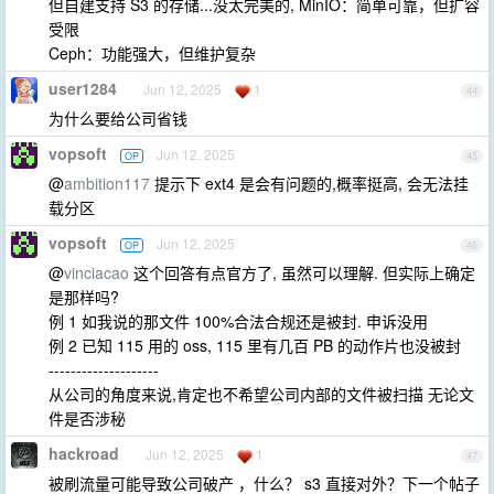
但自建支持 S3 的存储...没太完美的, MinIO：简单可靠，但扩容
受限
Ceph：功能强大，但维护复杂
user1284
Jun 12, 2025
1
44
为什么要给公司省钱
vopsoft
Jun 12, 2025
OP
45
@
ambition117
提示下 ext4 是会有问题的,概率挺高, 会无法挂
载分区
vopsoft
Jun 12, 2025
OP
46
@
vinciacao
这个回答有点官方了, 虽然可以理解. 但实际上确定
是那样吗?
例 1 如我说的那文件 100%合法合规还是被封. 申诉没用
例 2 已知 115 用的 oss, 115 里有几百 PB 的动作片也没被封
--------------------
从公司的角度来说,肯定也不希望公司内部的文件被扫描 无论文
件是否涉秘
hackroad
Jun 12, 2025
1
47
被刷流量可能导致公司破产 ，什么？ s3 直接对外？下一个帖子