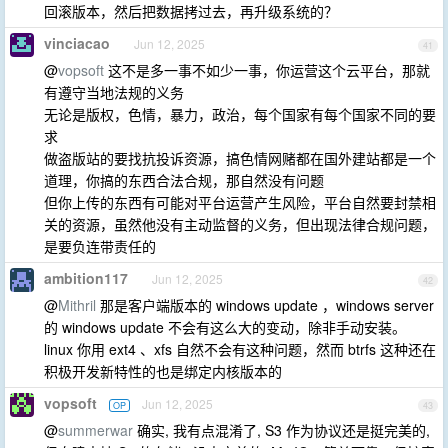
回滚版本，然后把数据拷过去，再升级系统的？
vinciacao
Jun 12, 2025
41
@
vopsoft
这不是多一事不如少一事，你运营这个云平台，那就
有遵守当地法规的义务
无论是版权，色情，暴力，政治，每个国家有每个国家不同的要
求
做盗版站的要找抗投诉资源，搞色情网赌都在国外建站都是一个
道理，你搞的东西合法合规，那自然没有问题
但你上传的东西有可能对平台运营产生风险，平台自然要封禁相
关的资源，虽然他没有主动监督的义务，但出现法律合规问题，
是要负连带责任的
ambition117
Jun 12, 2025
42
@
Mithril
那是客户端版本的 windows update ，windows server
的 windows update 不会有这么大的变动，除非手动安装。
linux 你用 ext4 、xfs 自然不会有这种问题，然而 btrfs 这种还在
积极开发新特性的也是绑定内核版本的
vopsoft
Jun 12, 2025
OP
43
@
summerwar
确实, 我有点混淆了, S3 作为协议还是挺完美的,