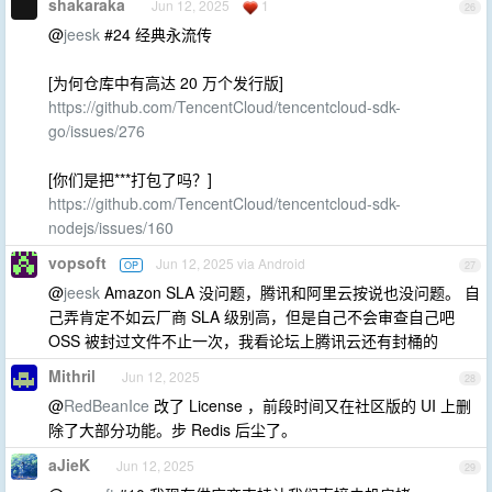
shakaraka
Jun 12, 2025
1
26
@
jeesk
#24 经典永流传
[为何仓库中有高达 20 万个发行版]
https://github.com/TencentCloud/tencentcloud-sdk-
go/issues/276
[你们是把***打包了吗？]
https://github.com/TencentCloud/tencentcloud-sdk-
nodejs/issues/160
vopsoft
Jun 12, 2025 via Android
OP
27
@
jeesk
Amazon SLA 没问题，腾讯和阿里云按说也没问题。 自
己弄肯定不如云厂商 SLA 级别高，但是自己不会审查自己吧
OSS 被封过文件不止一次，我看论坛上腾讯云还有封桶的
Mithril
Jun 12, 2025
28
@
RedBeanIce
改了 License ，前段时间又在社区版的 UI 上删
除了大部分功能。步 Redis 后尘了。
aJieK
Jun 12, 2025
29