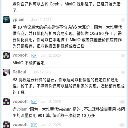
腾你自己也可以去搞 Ceph 。MinIO 就别碰了，已经开始完蛋
了。
yplam
Jun 12, 2025
7
用 s3 协议最大的好处是你不怕 AWS 大涨价，因为一大堆替代
供应商，并且优化与扩展容易实现。譬如你 OSS 90 多 T ，需
要优化费用，你可以在本地搞个 MinIO 或者其他低价供应商作
为只读缓存，把冷数据丢到低频或者归档
vopsoft
Jun 12, 2025
OP
8
MinIO 不能扩容吧
Reficul
Jun 12, 2025
9
S3 协议是云计算的基石，你永远可以相信他的稳定性和通用
性。轮子多，不满意你还可以跳船还别家的实现，迁移都有现成
的工具。
vopsoft
Jun 12, 2025
OP
10
@
yplam
"因为一大堆替代供应商" 是的 , 不过迁移流量费用 按阿
里的流量费用 90T 算, 每迁移一次就要 10 万多
vopsoft
Jun 12, 2025
OP
11