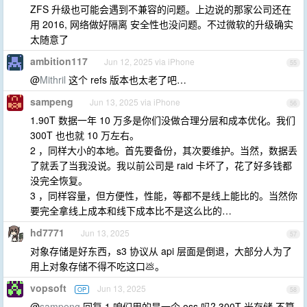
ZFS 升级也可能会遇到不兼容的问题。上边说的那家公司还在
用 2016, 网络做好隔离 安全性也没问题。不过微软的升级确实
太随意了
ambition117
Jun 12, 2025 via iPhone
55
@
Mithril
这个 refs 版本也太老了吧…
sampeng
Jun 13, 2025 via iPhone
56
1.90T 数据一年 10 万多是你们没做合理分层和成本优化。我们
300T 也也就 10 万左右。
2 ，同样大小的本地。首先要备份，其次要维护。当然，数据丢
了就丢了当我没说。我以前公司是 raid 卡坏了，花了好多钱都
没完全恢复。
3 ，同样容量，但方便性，性能，等都不是线上能比的。当然你
要完全拿线上成本和线下成本比不是这么比的…
hd7771
Jun 13, 2025
57
对象存储是好东西，s3 协议从 api 层面是倒退，大部分人为了
用上对象存储不得不吃这口💩。
vopsoft
Jun 13, 2025
OP
58
@
sampeng
回复 1 咱们用的是一个 oss 吗? 300T 光存储 不算