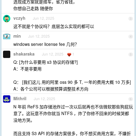
选现成方案就是搭车，省力省钱，
你想自己走路 随便你
vczyh
Jun 12, 2025
3
这不就是个协议吗？底层怎么实现的都可以
min
Jun 12, 2025
4
windows server license fee 几何？
shakaraka
Jun 12, 2025
1
5
Q: [为什么非要用 s3 协议的存储?]
A：不是非要用
Q： [我们这儿 用的阿里 oss 90 多 T, 一年的费用大概 10 万多]
A：各个公司可以根据预算调整技术方向
Mithril
Jun 12, 2025
6
N 年前 ReFS 加存储池炸过一次以后就再也不信微软那些狗屁玩
意了。这玩意不炸你就当 NTFS ，炸了你修不回来的时候哭都
没地方哭。
而且支持 S3 API 的存储方案很多，你不想买商用方案，不嫌折