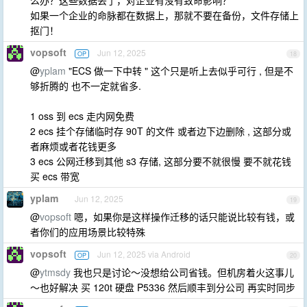
么办？这些数据丢了，对企业有没有致命影响？
如果一个企业的命脉都在数据上，那就不要在备份，文件存储上
抠门！
vopsoft
Jun 12, 2025
OP
18
@
yplam
"ECS 做一下中转 " 这个只是听上去似乎可行 , 但是不
够折腾的 也不一定就省多.
1 oss 到 ecs 走内网免费
2 ecs 挂个存储临时存 90T 的文件 或者边下边删除 , 这部分或
者麻烦或者花钱更多
3 ecs 公网迁移到其他 s3 存储, 这部分要不就很慢 要不就花钱
买 ecs 带宽
yplam
Jun 12, 2025
19
@
vopsoft
嗯，如果你是这样操作迁移的话只能说比较有钱，或
者你们的应用场景比较特殊
vopsoft
Jun 12, 2025 via Android
OP
20
@
ytmsdy
我也只是讨论～没想给公司省钱。但机房着火这事儿
～也好解决 买 120t 硬盘 P5336 然后顺丰到分公司 再实时同步