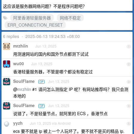
这应该是服务器网络问题？不是程序问题吧？
阿里香港轻量服务器
网络不稳定
ERR_CONNECTION_RESET
6 replies
•
2025-06-13 19:24:53 +08:00
mrzhiin
Jun 13, 2025
1
用测速网站的国内和国外节点都测下试试
wu00
Jun 13, 2025
2
香港轻量服务器，不管是哪个都没有稳定过
SoulFlame
Jun 13, 2025
OP
3
@
mrzhiin
#1 请问怎么测指定 IP 呢？有网站推荐吗？我只会测
本地的
SoulFlame
Jun 13, 2025
OP
4
说错了，不是轻量节点，就阿里的 ECS ，香港节点
yyzh
Jun 13, 2025 via Android
5
ecs 要不就是 ip 被上一个人玩坏了。要不就不是买的精品 ip.