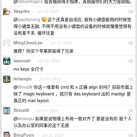
@
SteveRogers
我青轴用得手指疼，真佩服你们的大力金刚指。
Vaspike
Jun 20, 2025
39
@
qiaofanxing
这个还真是自适应, 我有小键盘能用的时候觉
得小键盘无敌, 不得不用没有小键盘的设备的时候就慢慢觉得有
没有差不多, 循环往复
MingChenLee
Jun 20, 2025
40
推荐？你买个苹果原装得了兄弟
lastrush
Jun 20, 2025
41
mx keys 全尺寸
letianqiu
Jun 21, 2025
42
@
XhivaW
你这一堆里有 cmd 和 x 正确 align 的吗？目前市面上
除了 magic keyboard ，就只有 das keyboard 出的 mactigr 是
真正的 mac layout
XhivaW
Jun 23, 2025
43
@
letianqiu
如果是说物理上布局一致对齐了 那是没有的 我个人
以及办公室的同事对这个无感
BingFoon
Jun 23, 2025
44