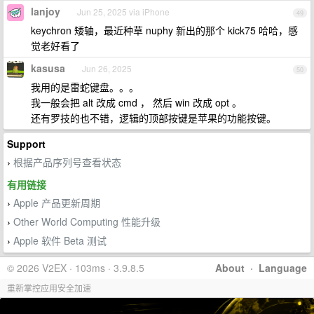
lanjoy
Jun 25, 2025 via iPhone
49
keychron 矮轴，最近种草 nuphy 新出的那个 kick75 哈哈，感
觉老好看了
kasusa
Jun 26, 2025
50
我用的是雷蛇键盘。。。
我一般会把 alt 改成 cmd ， 然后 win 改成 opt 。
还有罗技的也不错，逻辑的顶部按键是苹果的功能按键。
Support
根据产品序列号查看状态
›
有用链接
Apple 产品更新周期
›
Other World Computing 性能升级
›
Apple 软件 Beta 测试
›
© 2026 V2EX · 103ms · 3.9.8.5
About
·
Language
重新掌控应用安全加速