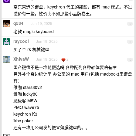
京东京造的键盘，keychron 代工的那些，都有 mac 模式。不过
溢价有一些，性价比不如那些小品牌卷王。
q534
Jun 19, 2025
10
老款 magic keyboard
raycool
Jun 19, 2025
11
买了个 rk 机械键盘
XhivaW
Jun 19, 2025
2
12
国产键盘不是一堆随便选吗 各种配列各种轴体要啥有啥
另外补个身边统计学 办公室的 mac 用户(包括 macbook)里键盘
有：
维咖 stars80v2
维咖 lucky80
魔极客 M5W
PMO wave75
keychron K3
ikbc poker
还有一堆用公司发的便宜薄膜键盘的。。