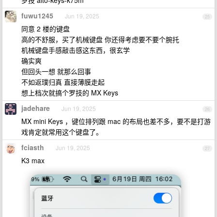
fuwu1245
Jun 19, 2025
25
同意 2 楼的键盘
高的不舒服，买了机械键盘 你还得考虑要不要个腕托
机械键盘手感敲击感这东西，很玄学
确实爽
但回头一想 就那么回事
不如返璞归真 直接薄膜走起
想上档次就搞个罗技的 MX Keys
jadehare
Jun 19, 2025
26
MX mini Keys ，键位排列跟 mac 的布局也差不多，要不是打游
戏肯定就常用这个键盘了。
fciasth
Jun 19, 2025
27
K3 max