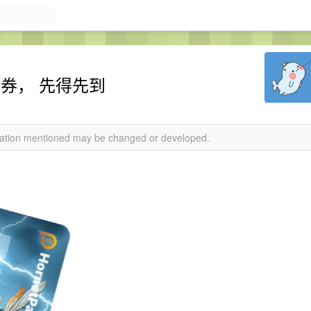
 开卡券， 先得先到
rmation mentioned may be changed or developed.