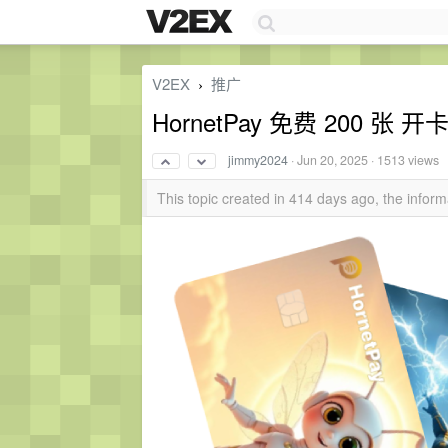
V2EX
推广
›
HornetPay 免费 200 张
jimmy2024
·
Jun 20, 2025
· 1513 views
This topic created in 414 days ago, the info