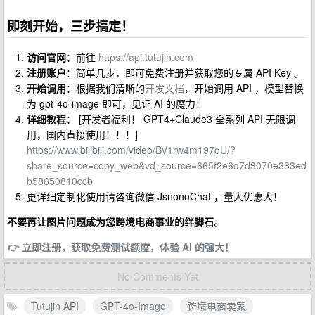
即刻开始，三步搞定！
访问官网
：前往
https://api.tutujin.com
注册账户
：简单几步，即可免费注册并获取您的专属 API Key 。
开始调用
：根据我们清晰的
开发文档
，开始调用 API ，模型替换
为 gpt-4o-image 即可，见证 AI 的魔力！
详细教程
： [开发者福利！ GPT4+Claude3 全系列 API 无限调
用，国内直接使用！！！]
https://www.bilibili.com/video/BV1rw4m197qU/?
share_source=copy_web&vd_source=665f2e6d7d3070e333ed
b58650810ccb
更详细定制化使用请咨询微信 JsnonoChat ，量大优惠大！
不要再让图片问题成为您跨境电商事业的绊脚石。
👉 立即注册，获取免费测试额度，体验 AI 的强大！
No Comments Yet
Tutujin API
GPT-4o-Image
跨境电商卖家