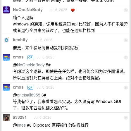
NoOneNoBody
Jul 6, 2025
1
5
纯个人见解
windows 的通知，调用系统通知 api 比较好，因为人不在电脑旁
或者运行全屏事务错过了，也能在通知栏找到
itechify
Jul 6, 2025
6
催更，来个验证码自动复制到粘贴板
cmos
Jul 6, 2025
OP
7
@
NoOneNoBody
5#
考虑过这个逻辑，即使是在任务栏，也可能会因为过多而错过。
所以直接钉死在屏幕右上角，绝对不会错过提醒。
cmos
Jul 6, 2025
OP
8
@
oneisall8955
6#
等我有空了，我来看看怎么实现。太久没有写 Windows GUI
了，很多东西要边翻文档边写。
a33291
Jul 6, 2025
9
@
imes
#8 Clipboard 直接操作剪贴板就行