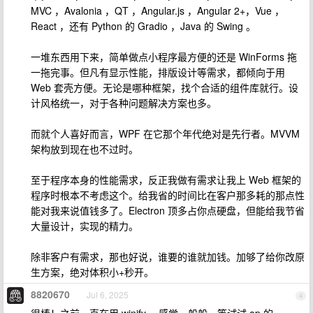
MVC ，Avalonia ，QT ，Angular.js ，Angular 2+，Vue ，
React ，还有 Python 的 Gradio ，Java 的 Swing 。
一堆东西用下来，简单做点小程序最方便的还是 WinForms 拖
一拖完事。但凡有显示性能，排版设计等需求，都倾向于用
Web 套壳方便。无论是哪种框架，找个合适的组件库就行。设
计风格统一，对于各种问题解决方案也多。
而就个人喜好而言，WPF 在它那个年代绝对是先行者。MVVM
架构放到现在也不过时。
至于程序本身的性能需求，反正我做有需求让我上 Web 框架的
程序时根本不考虑这个。给我省的时间比在客户那多耗的那点性
能对我来说值钱多了。Electron 顶多占你点硬盘，但能给我节省
大量设计，实现的精力。
除非客户有需求，那也好说，谁要的谁就加钱。加够了给你改原
生方案，绝对体积小+秒开。
8820670
Jul 6, 2025
4
很棒！之前一直在用 winify ，感觉一般般。等试试 op 的