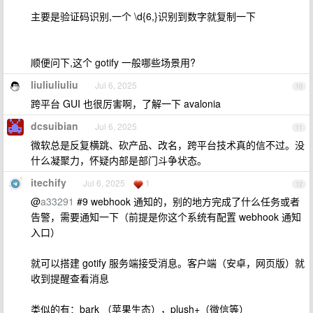
主要是验证码识别,一个 \d{6,}识别到数字就复制一下
顺便问下,这个 gotify 一般哪些场景用?
liuliuliuliu
Jul 6, 2025
10
跨平台 GUI 也很厉害啊，了解一下 avalonia
dcsuibian
Jul 6, 2025
11
微软总是反复横跳、砍产品、改名，跨平台技术真的信不过。没
什么凝聚力，怀疑内部是部门斗争状态。
itechify
Jul 6, 2025
1
12
@
a33291
#9 webhook 通知的，别的地方完成了什么任务或者
告警，需要通知一下（前提是你这个系统有配置 webhook 通知
入口）
就可以搭建 gotify 服务端接受消息。客户端（安卓，网页版）就
收到提醒查看消息
类似的有：bark （苹果生态），plush+（微信等）