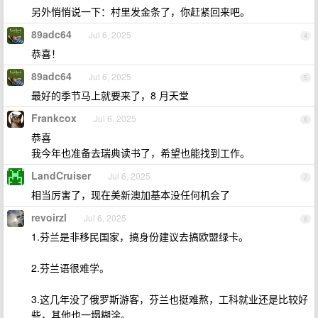
另外悄悄说一下：村里发金条了，你赶紧回来吧。
89adc64
Jul 6, 2025
4
恭喜！
89adc64
Jul 6, 2025
5
最好的季节马上就要来了，8 月天堂
Frankcox
Jul 6, 2025
6
恭喜
我今年也准备去瑞典读书了，希望也能找到工作。
LandCruiser
Jul 6, 2025
7
相当厉害了，现在美新澳加基本没任何机会了
revoirzl
Jul 6, 2025
8
1.芬兰是非移民国家，搞身份建议去搞欧盟绿卡。
2.芬兰语很难学。
3.这几年没了俄罗斯游客，芬兰也挺难熬，工科就业还是比较好
些，其他也一塌糊涂。