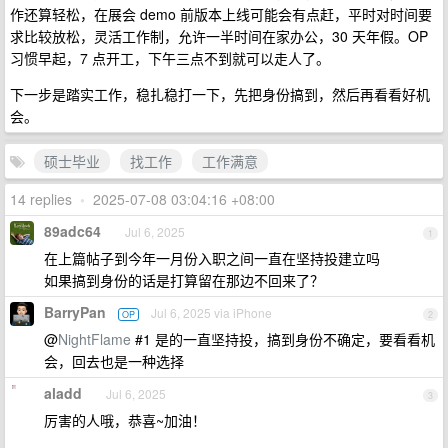
作还算轻松，在展会 demo 前版本上线可能会有点赶，平时对时间要
求比较放松，灵活工作制，允许一半时间在家办公，30 天年假。OP
习惯早起，7 点开工，下午三点不到就可以走人了。
下一步是踏实工作，稳扎稳打一下，先把身份搞到，然后再看看好机
会。
硕士毕业
找工作
工作满意
14 replies
•
2025-07-08 03:04:16 +08:00
89adc64
Jul 6, 2025
1
在上篇帖子到今年一月份入职之间一直在坚持投建立吗
如果搞到身份的话是打算留在那边不回来了？
BarryPan
Jul 6, 2025 via iPhone
OP
2
@
NightFlame
#1 是的一直坚持投，搞到身份不确定，要看看机
会，回去也是一种选择
aladd
Jul 6, 2025
3
厉害的人哦，恭喜~加油！