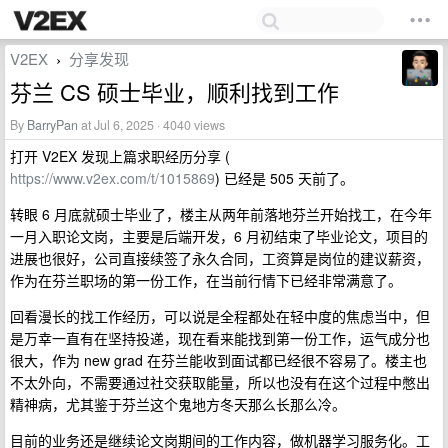
V2EX
分享发现
›
芬兰 CS 硕士毕业，顺利找到工作
By
BarryPan
at Jul 6, 2025 · 4040 views
打开 V2EX 发现上篇求职经历分享 (
https://www.v2ex.com/t/1015869
) 已经是 505 天前了。
转眼 6 月底就硕士毕业了，楼主从两年前落地芬兰开始找工，在今年
一月入职论文岗，主要是后端开发，6 月初结束了毕业论文，项目的
进展也很好，公司直接续签了永久合同，工资算是岗位的建议薪资，
作为在芬兰职场的第一份工作，在当前行情下已经非常满意了。
回看漫长的找工作经历，可以说是全程都处在轻中度的焦虑当中，但
是万幸一直有在坚持投递，现在看来能找到第一份工作，运气成分也
很大，作为 new grad 在芬兰能收到面试都已经很不容易了。楼主也
不太外向，不需要通过社交获取能量，所以也没有在这个过程中憋出
精神病，尤其鉴于芬兰这个鬼地方冬天那么长那么冷。
目前的业务还是继续论文岗期间的工作内容，做机器学习服务化。工