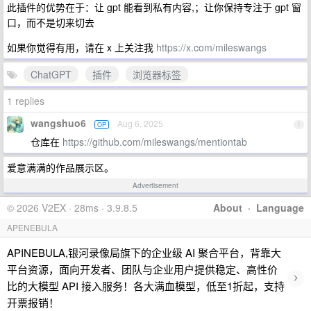
此插件的优势在于：让 gpt 能看到私有内容,；让你保持专注于 gpt 窗
口，而不是切来切去
如果你觉得有用，请在 x 上关注我
https://x.com/mileswangs
ChatGPT
插件
浏览器标签
1 replies
wangshuo6
Aug 6, 2025
OP
1
仓库在
https://github.com/mileswangs/mentiontab
爱意满满的作品展示区。
Advertisement
© 2026 V2EX · 28ms · 3.9.8.5
About
·
Language
APENEBULA
APINEBULA,银河录像局旗下的企业级 AI 聚合平台，背靠大
平台资源，面向开发者、团队与企业用户提供稳定、高性价
›
比的大模型 API 接入服务！各大满血模型，低至1折起，支持
开票报销！