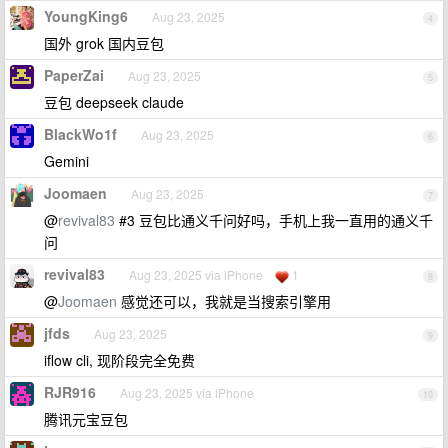
YoungKing6
Aug 23, 2025
4
国外 grok 国内豆包
PaperZai
Aug 23, 2025
5
豆包 deepseek claude
BlackWo1f
Aug 23, 2025
6
Gemini
Joomaen
Aug 23, 2025
7
@
revival83
#3 豆包比通义千问好吗，手机上我一直用的通义千
问
revival83
Aug 23, 2025 via iPhone
1
8
@
Joomaen
感觉还可以，我就是当搜索引擎用
jfds
Aug 23, 2025
9
iflow cli, 现阶段完全免费
RJR916
Aug 23, 2025 via iPhone
10
腾讯元宝豆包