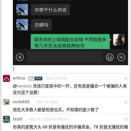
)
arihca
Sep 15, 2025
OP
PRO
3
@
cwxiaos
洗钱只是其中的一环，还有就是撮合一个被骗的人来
支付这个话费！
rockddd
Sep 15, 2025
4
现在大多数人都是知道也买，不知情的是少数了
lxxiil
Sep 15, 2025 via iPhone
5
你真的是冤大头 69 折是有骚扰的诈骗资金，78 折是无骚扰的赌