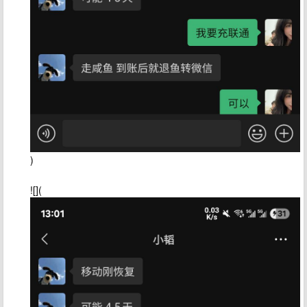
)
![](