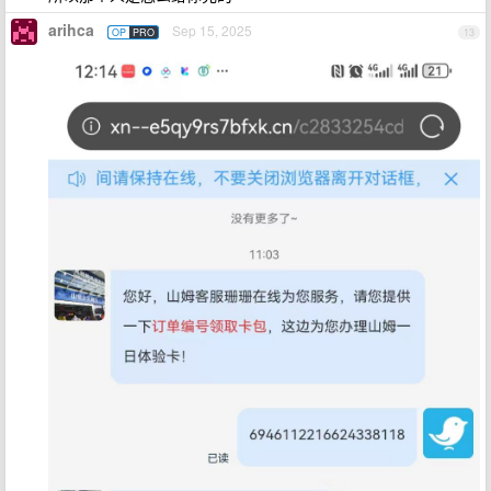
arihca
Sep 15, 2025
OP
PRO
13