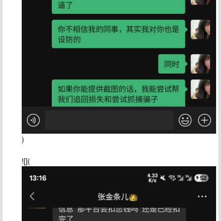
)
![](