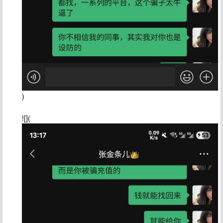
)
![](