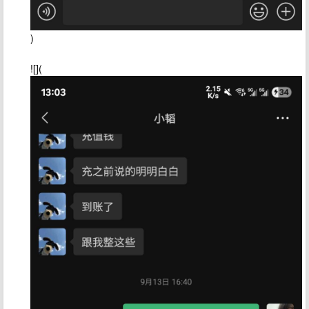
)
![](