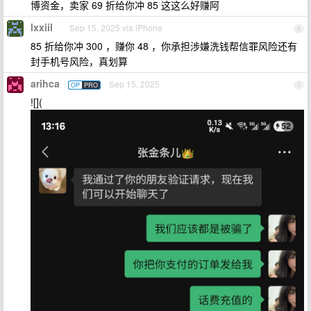
博资金，卖家 69 折给你冲 85 这这么好赚阿
lxxiil
Sep 15, 2025 via iPhone
6
85 折给你冲 300 ，赚你 48 ，你承担涉嫌洗钱帮信罪风险还有
封手机号风险，真划算
arihca
Sep 15, 2025
OP
PRO
7
![](