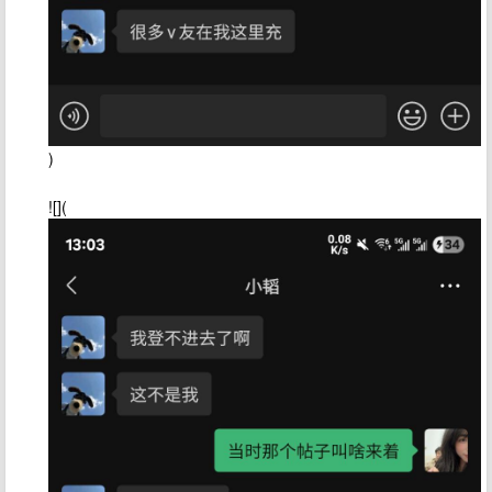
)
![](