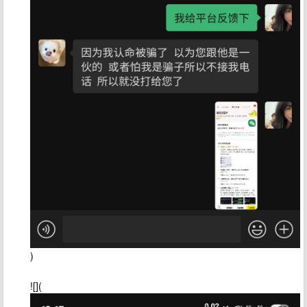
)
![](