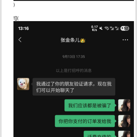
)
![](