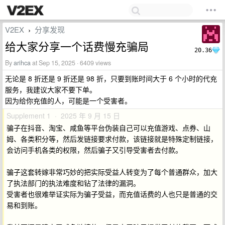
V2EX
分享发现
›
给大家分享一个话费慢充骗局
20.36
By
arihca
at Sep 15, 2025 · 6409 views
无论是 8 折还是 9 折还是 98 折，只要到账时间大于 6 个小时的代充
服务，我建议大家不要下单。
因为给你充值的人，可能是一个受害者。
Supplement 1 · 2025 年 9 月 15 日
骗子在抖音、淘宝、咸鱼等平台伪装自己可以充值游戏、点券、山
姆、各类积分等，然后发链接要求付款，该链接就是特殊定制链接，
会访问手机各类的权限，然后骗子又引导受害者去付款。
骗子这套转嫁非常巧妙的把实际受益人转变为了每个普通群众，加大
了执法部门的执法难度和钻了法律的漏洞。
受害者也很难举证实际为骗子受益，而充值话费的人也只是普通的交
易和到账。