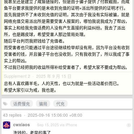
我甚至还是建立了咸鱼链接的，但是由于骗子提供了付款截图，而咸
鱼平台要求我提供的是未收到充值的证明+派出所提供的证明才行。
首先我提供不了未收到充值的证明，其次由于我没有实际被骗，就是
网络充值交易派出所是需要受害人报案的，哪怕我说我成为了帮凶，
事实上和给我充值话费的人没有产生直接的利益纠纷。我去了派出
所，也是踢皮球，希望受害人那边管局处理。
随后平台判罚我把钱给了充值者。
而受害者也只能通过平台途径继续检举却没有用，因为平台没有收到
受害者的钱，并且骗子平台也没收到，只有我收到了，所以我成了事
实上的帮凶。
不过我已经把我的收益所得补给受害者了，希望大家不要成为帮凶。
Supplement 2 · 2025 年 9 月 15 日
总有人喜欢薅羊毛，人的天性，也以为就是一些活动差价而已。
希望大家引以为戒，我也是。
话费慢充
骗局
代充
43 replies
•
2025-09-16 15:06:00 +08:00
cwxiaos
Sep 15, 2025 via iPhone
1
洗钱的，老早的事了