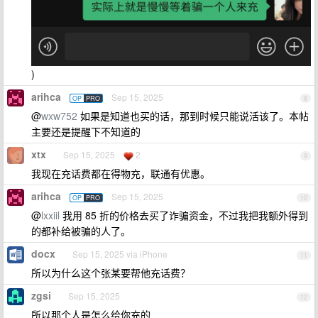
)
arihca
Sep 15, 2025
OP
PRO
8
@
wxw752
如果是知道也买的话，那到时候只能说活该了。本帖
主要还是提醒下不知道的
xtx
Sep 15, 2025
2
9
我现在充话费都在得物充，联通有优惠。
arihca
Sep 15, 2025
OP
PRO
10
@
lxxiil
我用 85 折的价格去买了诈骗资金，不过我把我额外得到
的都补给被骗的人了。
docx
Sep 15, 2025 via iPhone
11
所以为什么这个张某要帮他充话费？
zgsi
Sep 15, 2025
12
所以那个人是怎么给你充的