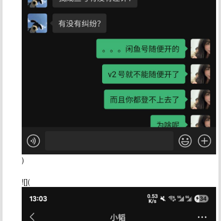
)
![](