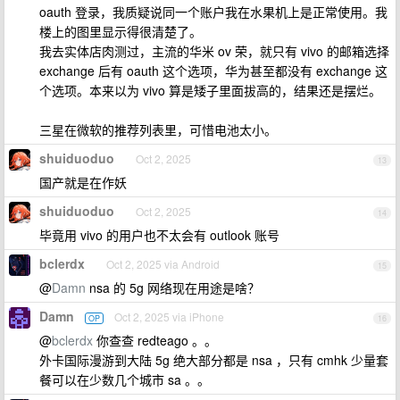
oauth 登录，我质疑说同一个账户我在水果机上是正常使用。我
楼上的图里显示得很清楚了。
我去实体店肉测过，主流的华米 ov 荣，就只有 vivo 的邮箱选择
exchange 后有 oauth 这个选项，华为甚至都没有 exchange 这
个选项。本来以为 vivo 算是矮子里面拔高的，结果还是摆烂。
三星在微软的推荐列表里，可惜电池太小。
shuiduoduo
Oct 2, 2025
13
国产就是在作妖
shuiduoduo
Oct 2, 2025
14
毕竟用 vivo 的用户也不太会有 outlook 账号
bclerdx
Oct 2, 2025 via Android
15
@
Damn
nsa 的 5g 网络现在用途是啥？
Damn
Oct 2, 2025 via iPhone
OP
16
@
bclerdx
你查查 redteago 。。
外卡国际漫游到大陆 5g 绝大部分都是 nsa ，只有 cmhk 少量套
餐可以在少数几个城市 sa 。。