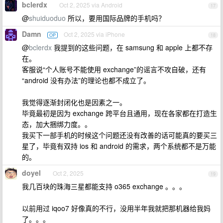
bclerdx
Oct 2, 2025 via Android
17
@
shuiduoduo
所以，要用国际品牌的手机吗？
Damn
Oct 2, 2025 via iPhone
OP
18
@
bclerdx
我提到的这些问题，在 samsung 和 apple 上都不存
在。
客服说“个人账号不能使用 exchange”的谣言不攻自破，还有
“android 没有办法”的理论也都不成立了。
我觉得逐渐封闭化也是因素之一。
毕竟最初是因为 exchange 跨平台且通用，现在各家都在打造生
态，加大捆绑力度。。
我买下一部手机的时候这个问题还没有改善的话可能真的要买三
星了，毕竟有双持 ios 和 android 的需求，两个系统都不是万能
的。
doyel
Oct 2, 2025
19
我几百块的珠海三星都能支持 o365 exchange 。。。
以前用过 iqoo7 好像真的不行，没用半年我就把那机器给我妈
了。。。