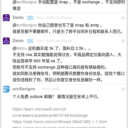
@
avrillavigne
手动配置是 imap ，不是 exchange ，不支持即时
推送
Damn
Oct 1, 2025 via iPhone
OP
5
@
avrillavigne
你自己图里也写了是 imap 和 smtp 。
我甚至都不需要邮件，只是为了跨平台同步日程和联系人而已。
Damn
Oct 1, 2025 via iPhone
OP
6
@
datou
这机器买成 3k 了，国补后 2.5k 。。
不支持 nsa 其实勉强能说得过去，毕竟品牌定位面向国人，大
陆运营商早 800 年就 sa 了。
但账号不支持 exchange 这种接口真的是有够缺德的。
就如同新注册微信号，明明是腾讯想要你身份信息，就找个借口
说你违规封了你，然后让你提交身份信息解封一样。
avrillavigne
Oct 2, 2025
7
个人免费 outlook 邮箱？ 看情况是在安卓上不行。
https://learn.microsoft.com/zh-
cn/answers/questions/4615749/exchange
https://club.honor.com/cn/thread-28447492-1-1.html
https://consumer.huawei.com/cn/support/content/zh-