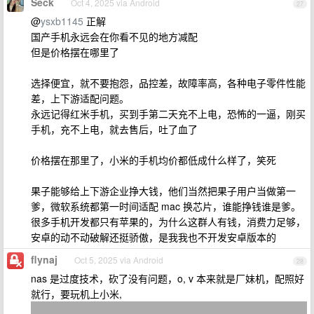
Seck
Oct 4, 2025 via Android
27
@
ysxb1145
正解
国产手机永远会在你看不见的地方减配
但是价格摆在哪里了
选择便宜，就不要抱怨，品控差，故障率高，各种电子零件性能
差，上下游适配问题。
永远记得红米手机，买到手第二天充不上电，恐怖的一逼，刚买
手机，充不上电，就去售后，吐了血了
价格摆在那里了，小米的手机均价都低成什么样了，笑死
果子能够给上下游企业挣大钱，他们当然把果子用户当做第一
爹，微软系统都第一时间适配 mac 换芯片，谁能挣钱谁是爹。
很多手机开发都只有苹果的，为什么这群人有钱，消费力足够，
安卓的动不动破解还挺骄傲，是我我也不开发安卓版本的
flynaj
Oct 5, 2025 via Android
28
nas 是过度技术，砍了没有问题，o, v 本来就是厂妹机，配照好
就行，要玩机上小米,