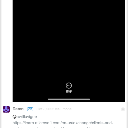
Damn
Oct 2, 2025 via iPhone
OP
8
@
avrillavigne
https://learn.microsoft.com/en-us/exchange/clients-and-