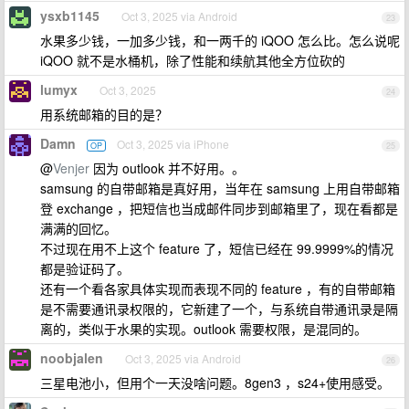
ysxb1145
Oct 3, 2025 via Android
23
水果多少钱，一加多少钱，和一两千的 iQOO 怎么比。怎么说呢
iQOO 就不是水桶机，除了性能和续航其他全方位砍的
lumyx
Oct 3, 2025
24
用系统邮箱的目的是？
Damn
Oct 3, 2025 via iPhone
OP
25
@
Venjer
因为 outlook 并不好用。。
samsung 的自带邮箱是真好用，当年在 samsung 上用自带邮箱
登 exchange ，把短信也当成邮件同步到邮箱里了，现在看都是
满满的回忆。
不过现在用不上这个 feature 了，短信已经在 99.9999%的情况
都是验证码了。
还有一个看各家具体实现而表现不同的 feature ，有的自带邮箱
是不需要通讯录权限的，它新建了一个，与系统自带通讯录是隔
离的，类似于水果的实现。outlook 需要权限，是混同的。
noobjalen
Oct 3, 2025 via Android
26
三星电池小，但用个一天没啥问题。8gen3 ，s24+使用感受。