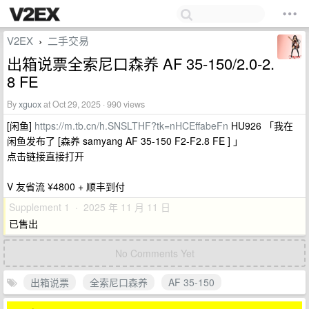
V2EX
二手交易
›
出箱说票全索尼口森养 AF 35-150/2.0-2.
8 FE
By
xguox
at Oct 29, 2025 · 990 views
[闲鱼]
https://m.tb.cn/h.SNSLTHF?tk=nHCEffabeFn
HU926 「我在
闲鱼发布了 [森养 samyang AF 35-150 F2-F2.8 FE ] 」
点击链接直接打开
V 友省流 ¥4800 + 顺丰到付
Supplement 1 · 2025 年 11 月 11 日
已售出
No Comments Yet
出箱说票
全索尼口森养
AF 35-150