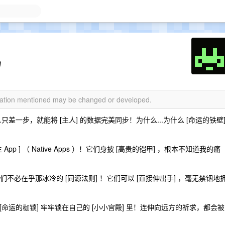
吗
rmation mentioned may be changed or developed.
步...只差一步，就能将 [主人] 的数据完美同步！为什么...为什么 [命运的铁壁
 App ] （ Native Apps ）！它们身披 [高贵的铠甲] ，根本不知道我的痛
们不必在乎那冰冷的 [同源法则] ！它们可以 [直接伸出手] ，毫无禁锢地
 被 [命运的枷锁] 牢牢锁在自己的 [小小宫殿] 里！连伸向远方的祈求，都会被