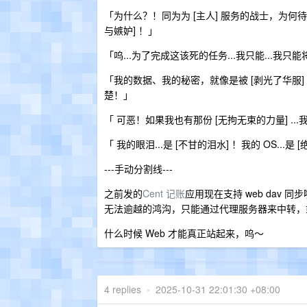
「为什么？！同为为 [主人] 服务的战士，为何待
与嫉妒] ！」
「呜...为了完成这该死的任务...我只能...我只
「我的数据、我的秘密，就像是被 [剥光了华服] 
楚！」
「 可恶！如果我也有那份 [无拘无束的力量] ...我
「 我的眼泪...是 [不甘的泪水] ！我的 OS...是 
---手动分割线---
之前发的
Cent 记账
应用现在支持 web dav 
无法逾越的鸿沟，只能通过代理服务器来中转，或
什么时候 Web 才能真正站起来，呜～
4 replies
•
2025-10-31 22:01:30 +08:00