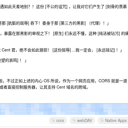
遇如此天差地别？！这份 [不公的诅咒] ，让我对它们产生了 [刻骨的羡慕
能将那 [肮脏的屈辱] 吞下！委身于那 [第三方的黑影] （代理）！」
，暴露在那黑影的审视之下！ [原生] 们永远不懂，这种 [纯洁被玷污] 的
 Cent 君，绝不会如此狼狈！ [这份屈辱] ...我一定会， [永远铭记] ！」
[绝望的哀鸣] ！ 」
同步啦，不过正如上述的内心 OS 所说，作为一个网页应用，CORS 就是一道
者直接控制服务器，让其支持 Cent 域名的跨域。
cors
webDAV
Native Apps