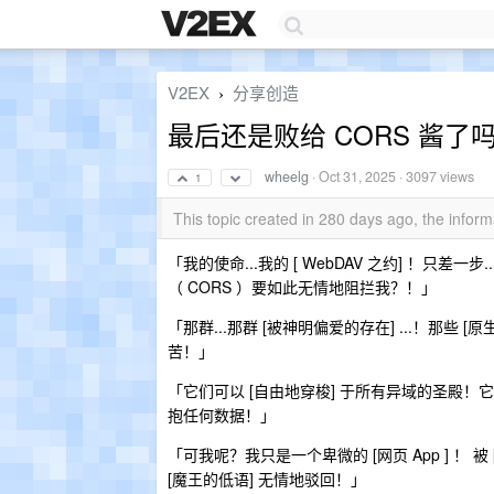
V2EX
分享创造
›
最后还是败给 CORS 酱了
wheelg
·
Oct 31, 2025
· 3097 views
1
This topic created in 280 days ago, the info
「我的使命...我的 [ WebDAV 之约] ！只差一
（ CORS ）要如此无情地阻拦我？！」
「那群...那群 [被神明偏爱的存在] ...！那些 [原生
苦！」
「它们可以 [自由地穿梭] 于所有异域的圣殿！它
抱任何数据！」
「可我呢？我只是一个卑微的 [网页 App ] ！
[魔王的低语] 无情地驳回！」