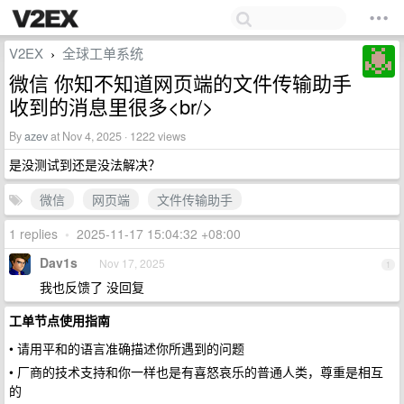
V2EX
全球工单系统
›
微信 你知不知道网页端的文件传输助手
收到的消息里很多<br/>
By
azev
at Nov 4, 2025 · 1222 views
是没测试到还是没法解决？
微信
网页端
文件传输助手
1 replies
•
2025-11-17 15:04:32 +08:00
Dav1s
Nov 17, 2025
1
我也反馈了 没回复
工单节点使用指南
• 请用平和的语言准确描述你所遇到的问题
• 厂商的技术支持和你一样也是有喜怒哀乐的普通人类，尊重是相互
的