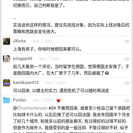
切换而已，自己判断就是了。
--
实话说你这样的情况，建议先找找对象，因为实际上找对象后的
策略和思路会变化很大。
JKeita
Nov 7, 2025
88
上海有房子，你啥时候想回来都可以。
pingpp00
Nov 7, 2025
89
前几天看到一个评论，当时留学在德国，觉得德国太安逸了，于
是跑回国内大厂，在大厂里干了几年，然后被裁了😂
kamikaze472
Nov 7, 2025
90
可以回来, 以楼主的实力, 遇到危机了可以随时再润走
Folder
Nov 7, 2025
3
91
@
Zhuzhuchenyan
#29 不推荐回来, 或者至少给自己留个退路吧
比如绿卡什么的, 以后后悔了还可以回法国. 我去年回国半个月去
了好几个城市, 和很多以前的朋友聊天, 有过得好的过得不好的.
但是作为局外人, 我感受到的是一股压抑. 不管过得好不好, 似乎