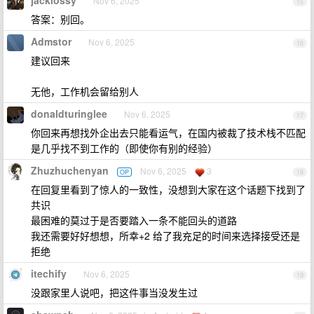
jackiossy
Nov 6, 2025
15
答案：别回。
Admstor
Nov 6, 2025
16
建议回来
无他，工作机会留给别人
donaldturinglee
Nov 6, 2025
17
你回来再想找外企出去只能看运气，在国内被裁了技术栈不匹配
是几乎找不到工作的（即使你有别的经验）
Zhuzhuchenyan
Nov 6, 2025
3
OP
18
在回复里看到了惊人的一致性，没想到大家在这个话题下找到了
共识
最困难的莫过于是否要踏入一条不能回头的道路
我还需要好好想想，所幸+2 给了我充足的时间来选择接受还是
拒绝
itechify
Nov 6, 2025
19
没跟家里人说吧，把这件事当没发生过