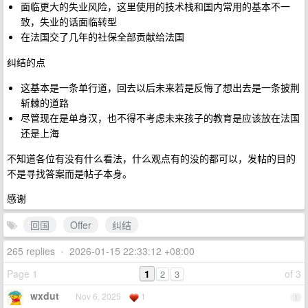
面临更大的失业风险，这里使用的技术栈和国内常用的基本不一
致，失业的话面临转型
在法国交了几年的社保全部贡献给法国
纠结的点
这基本是一条单行道，回去以后未来若是反悔了想出去是一条披荆
斩棘的道路
尽管现在是单身汉，也不得不考虑未来孩子的教育是应该放在法国
还是上海
不知道各位有没有什么看法，什么观点有的没的都可以，发帖的目的
不是寻找答案而是帖子本身。
感谢
回国
Offer
纠结
265 replies
•
2026-01-15 22:33:12 +08:00
Page 1
1
of 3
2
3
wxdut
Nov 6, 2025
1
1