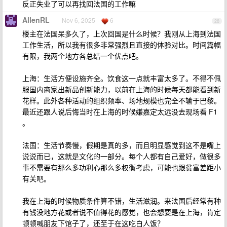
反正失业了可以再找回法国的工作嘛
AllenRL
Nov 6, 2025
6
28
楼主在法国呆多久了，上次回国是什么时候？我刚从上海到法国
工作生活，所以我有很多非常强烈且直接的体验对比。时间篇幅
有限，我两个地方各总结一个优点吧。
上海：生活方便设施齐全。饮食这一点就丰富太多了。不得不佩
服国内商家出新品创新能力，以前在上海的时候每天都能看到新
花样。此外各种活动的组织频率、场地规模也完全不输于巴黎。
最近还跟人说后悔当时在上海的时候嫌嘉定太远没去现场看 F1
。
法国：生活节奏慢，假期是真的多，而且明显感觉到这不是嘴上
说说而已，这就是文化的一部分。每个人都有自己爱好，做很多
事不需要有那么多功利心那么多权衡考虑，可能也跟贫富差距小
有关吧。
我在上海的时候物质条件算不错，生活滋润。来法国后经常有种
有钱没地方花或者说不值得花的感觉，也会想要是在上海，肯定
顿顿喊朋友下馆子了，还至于在这吃白人饭？