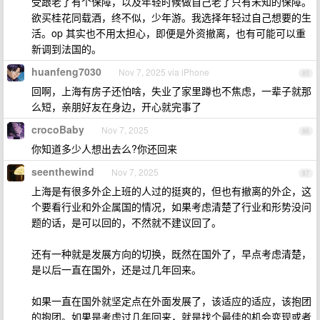
受跟老了有个保障，以及年轻时候做自己老了只有未知的保障。
欲买桂花同载酒，终不似，少年游。我选择年轻过自己想要的生
活。op 其实也不用太担心，即便是外资撤离，也有可能可以重
新调到法国的。
huanfeng7030
Nov 7, 2025 via iPhone
85
回啊，上海有房子还怕啥，失业了家里蹲也不焦虑，一辈子就那
么短，亲朋好友在身边，开心就完事了
crocoBaby
Nov 7, 2025
86
你知道多少人想出去么?你还回来
seenthewind
Nov 7, 2025
87
上海是有很多外企上班的人过的挺爽的，但也有撤离的外企，这
个要看行业和外企属国的情况，如果考虑清楚了行业和形势没问
题的话，是可以回的，不然就不建议回了。
还有一种就是发展方向的切换，既然在国外了，早点考虑清楚，
是以后一直在国外，还是过几年回来。
如果一直在国外就坚定点在外面发展了，该适应的适应，该抱团
的抱团。如果是考虑过几年回来，就是找个最佳的机会变现或者