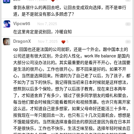
拿到永居什么的再回去吧，让回去变成双向选择，而不是单行
道，是不是就没有那么多顾虑了？
Vipcw95
Nov 7, 2025
83
在这里肯定是说别回，冷暖自知
DragonX
Nov 7, 2025
5
84
op 回国也还是法国的公司就职，还是一个外企。跟中国本土的
公司还是有很大区别，外企的人性化，work life balance 是国内
大部分公司没办法比的。其实最重要的是看开不开心，在法国要
是生活的很开心，工作也很开心，那不回来是好的。如果不开
心，当然是选择回来。所谓的为了自己老了以后，为了孩子，都
不如为了当下的快乐。我记得我当初来日本时候就是这样想法，
想熬到以后多个保险，想为了以后孩子教育。现在来日本两年
了，才知道舍弃了有多少，错过了很多同学朋友的婚礼和聚会，
每当他们聚会时候我只能看着照片和视频羡慕。也许只有离开家
这么远，才知道自己是多想家，如果父母命好还能活三十多年，
按我现在一年只能回去一次，也只有三十几次见面机会，想想是
不饿能接受的。当然我选择准备回去的原因还是因为我在日本并
不是很快乐，工作也不快乐，生活乏味至极。选择年轻时候去忍