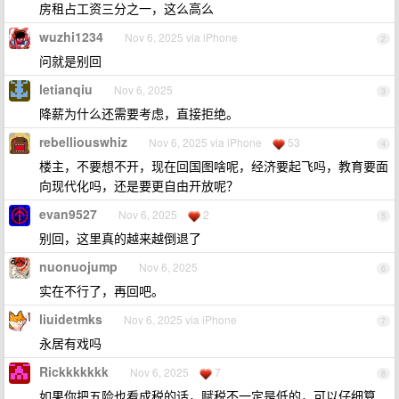
房租占工资三分之一，这么高么
wuzhi1234
Nov 6, 2025 via iPhone
2
问就是别回
letianqiu
Nov 6, 2025
3
降薪为什么还需要考虑，直接拒绝。
rebelliouswhiz
Nov 6, 2025 via iPhone
53
4
楼主，不要想不开，现在回国图啥呢，经济要起飞吗，教育要面
向现代化吗，还是要更自由开放呢？
evan9527
Nov 6, 2025
2
5
别回，这里真的越来越倒退了
nuonuojump
Nov 6, 2025
6
实在不行了，再回吧。
liuidetmks
Nov 6, 2025 via iPhone
7
永居有戏吗
Rickkkkkkk
Nov 6, 2025
7
8
如果你把五险也看成税的话，赋税不一定是低的，可以仔细算