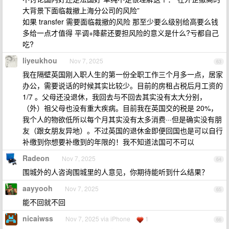
大背景下面临裁撤上海分公司的风险”
如果 transfer 需要面临裁撤的风险 那至少要么级别给高要么钱
多给一点才值得 平调+降薪还要担风险的意义是什么?亏都自己
吃?
liyeukhou
Nov 7, 2025
63
我在隔壁英国刚入职人生的第一份全职工作三个月多一点，居家
办公，需要说话的时候其实比较少。目前的房租占税后月工资的
1/7 。父母还没退休，我回去与不回去其实没有太大分别，
（外）祖父母也没有重大疾病。目前我在英国交的税是 20%，
我个人的物欲低所以每个月其实没有太多消费···但是确实没有朋
友（跟女朋友异地）。不过英国的退休金即便回国也是可以自行
补缴到你想要补缴到的年限的！我不知道法国可不可以
Radeon
Nov 7, 2025
64
围城外的人咨询围城里的人意见，你期待能听到什么结果？
aayyooh
Nov 7, 2025
65
能不回就不回
nicaiwss
Nov 7, 2025 via iPhone
1
66