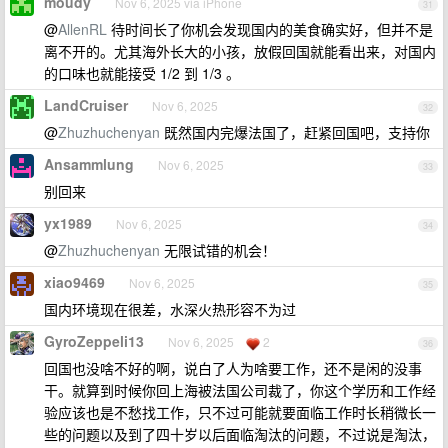
moudy
Nov 6, 2025 via iPhone
31
@
AllenRL
待时间长了你机会发现国内的美食确实好，但并不是
离不开的。尤其海外长大的小孩，放假回国就能看出来，对国内
的口味也就能接受 1/2 到 1/3 。
LandCruiser
Nov 6, 2025
32
@
Zhuzhuchenyan
既然国内完爆法国了，赶紧回国吧，支持你
Ansammlung
Nov 6, 2025
33
别回来
yx1989
Nov 6, 2025
34
@
Zhuzhuchenyan
无限试错的机会！
xiao9469
Nov 6, 2025
35
国内环境现在很差，水深火热形容不为过
GyroZeppeli13
Nov 6, 2025
2
36
回国也没啥不好的啊，说白了人为啥要工作，还不是闲的没事
干。就算到时候你回上海被法国公司裁了，你这个学历和工作经
验应该也是不愁找工作，只不过可能就要面临工作时长稍微长一
些的问题以及到了四十岁以后面临淘汰的问题，不过说是淘汰，