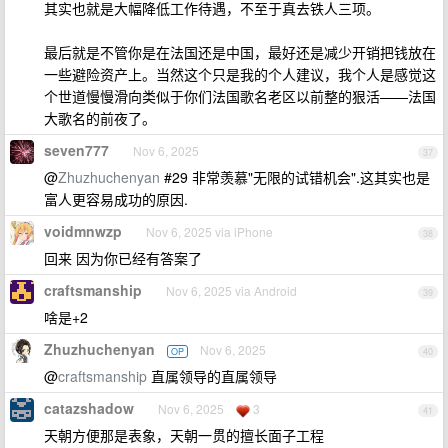
其实也就是大幅降低工作待遇，不至于真去铁人三项。
最后就是不管你是在法国还是中国，最好还是减少开销把钱放在
一些避险资产上。当然这个只是我的个人建议，我个人是感觉这
个世道慢慢滑向类似于你们法国歌名老区以前整的狠活——法国
大歌名的前夜了。
seven777
Nov 6, 2025
37
@
Zhuzhuchenyan
#29 非常羡慕"无限的试错机会".这其实也是
富人更容易成功的原因.
voidmnwzp
Nov 6, 2025 via iPhone
38
回来 因为你已经有答案了
craftsmanship
Nov 6, 2025 via Android
39
啥是+2
Zhuzhuchenyan
Nov 6, 2025
OP
40
@
craftsmanship
直属领导的直属领导
catazshadow
Nov 6, 2025
3
41
天朝方便那是表象，天朝一贯的擅长面子工程