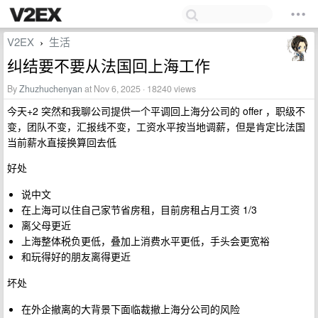
V2EX
生活
›
纠结要不要从法国回上海工作
By
Zhuzhuchenyan
at Nov 6, 2025 · 18240 views
今天+2 突然和我聊公司提供一个平调回上海分公司的 offer ，职级不
变，团队不变，汇报线不变，工资水平按当地调薪，但是肯定比法国
当前薪水直接换算回去低
好处
说中文
在上海可以住自己家节省房租，目前房租占月工资 1/3
离父母更近
上海整体税负更低，叠加上消费水平更低，手头会更宽裕
和玩得好的朋友离得更近
坏处
在外企撤离的大背景下面临裁撤上海分公司的风险