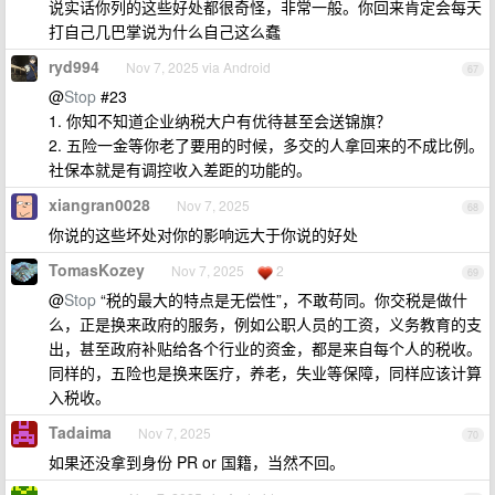
说实话你列的这些好处都很奇怪，非常一般。你回来肯定会每天
打自己几巴掌说为什么自己这么蠢
ryd994
Nov 7, 2025 via Android
67
@
Stop
#23
1. 你知不知道企业纳税大户有优待甚至会送锦旗？
2. 五险一金等你老了要用的时候，多交的人拿回来的不成比例。
社保本就是有调控收入差距的功能的。
xiangran0028
Nov 7, 2025
68
你说的这些坏处对你的影响远大于你说的好处
TomasKozey
Nov 7, 2025
2
69
@
Stop
“税的最大的特点是无偿性”，不敢苟同。你交税是做什
么，正是换来政府的服务，例如公职人员的工资，义务教育的支
出，甚至政府补贴给各个行业的资金，都是来自每个人的税收。
同样的，五险也是换来医疗，养老，失业等保障，同样应该计算
入税收。
Tadaima
Nov 7, 2025
70
如果还没拿到身份 PR or 国籍，当然不回。