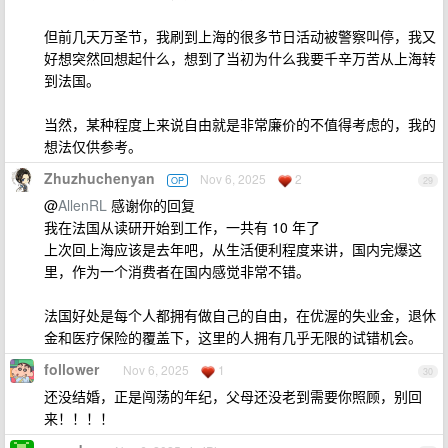
但前几天万圣节，我刷到上海的很多节日活动被警察叫停，我又
好想突然回想起什么，想到了当初为什么我要千辛万苦从上海转
到法国。
当然，某种程度上来说自由就是非常廉价的不值得考虑的，我的
想法仅供参考。
Zhuzhuchenyan
Nov 6, 2025
2
OP
29
@
AllenRL
感谢你的回复
我在法国从读研开始到工作，一共有 10 年了
上次回上海应该是去年吧，从生活便利程度来讲，国内完爆这
里，作为一个消费者在国内感觉非常不错。
法国好处是每个人都拥有做自己的自由，在优渥的失业金，退休
金和医疗保险的覆盖下，这里的人拥有几乎无限的试错机会。
follower
Nov 6, 2025
1
30
还没结婚，正是闯荡的年纪，父母还没老到需要你照顾，别回
来！！！！