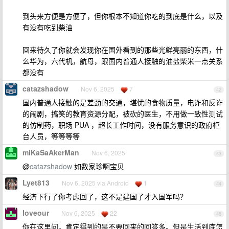
到头来方便是方便了，但你根本不知道你吃的到底是什么，以及
有没有吃到柴油
回来待久了你就会发现你在国外看到的那些光鲜亮丽的东西，什
么华为，六代机，航母，跟国内普通人接触的油盐柴米一点关系
都没有
catazshadow
Nov 6, 2025
7
42
国内普通人接触的是差劲的交通，堪忧的食物质量，电诈和反诈
的闹剧，搞笑的教育资源分配，被砍的医生，不用做一致性测试
的仿制药，职场 PUA ，超长工作时间，没有服务意识的政府柜
台人员，等等等等
miKaSaAkerMan
Nov 6, 2025
43
@
catazshadow
如数家珍啊宝贝
Lyet813
Nov 6, 2025 via Android
1
44
经济下行了你考虑回了，这不是建国了才入国军吗？
loveour
Nov 6, 2025
22
45
你在这里问，肯定得到的是不要回来的回答多。但是生活到底怎