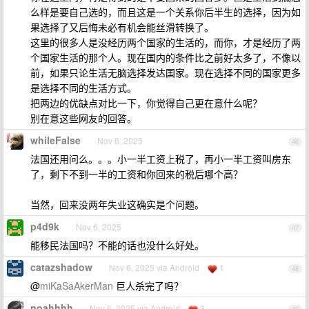
么样是要自己选的，而且这是一个关系你后半生的选择，因为如
果选择了又后悔未必有机会能丝滑转换了。
这里的很多人是没经历两个国家的生活的，而你，才是经历了两
个国家生活的那个人。现在国内的条件比之前好太多了，不像以
前，如果只论生活无脑选择发达国家。现在选择不同的国家更多
是选择不同的生活方式。
把两边的优缺点对比一下，你觉得自己更在意什么呢？
别在意这些网友的回答。
whileFalse
Nov 6, 2025
46
法国还用问么。。。小一半工资上税了，再小一半工资叫房东
了，剩下不到一半的工资和你回来的税后哪个高？
当然，回来没两年失业这确实是个问题。
p4d9k
Nov 6, 2025
47
能移民法国吗？不能的话也没什么好处。
catazshadow
Nov 6, 2025 via Android
1
48
@
miKaSaAkerMan
巨人杀完了吗？
noahhhh
Nov 6, 2025 via Android
3