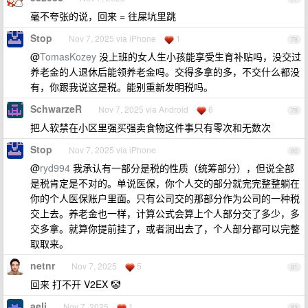
毫不夸张的说，回来 = 往屎坑里跳
Stop
Nov 7, 2025 via iPhone
1
78
@
TomasKozey
没上班的女人生小孩能享受生育补贴吗，没交过
养老金的人退休后能领养老金吗。交得多拿的多，不交什么都没
有，你跟我说这是税。能别重新发明税吗。
SchwarzeR
Nov 7, 2025 via Android
6
79
把人软禁在小区里强买强卖食物这件事只有零次和无数次
Stop
Nov 7, 2025 via iPhone
80
@
ryd994
我承认有一部分是税的性质（统筹部分），但说全部
是税肯定是不对的。单说医保，你个人交的部分就完完整整躺在
你的个人医保账户里面。只有公司交的那部分作为公司的一种税
交上去。养老金也一样，计算公式会算上个人部分交了多少，多
交多拿。就算你提前挂了，或者润出去了，个人部分都可以完整
取取来。
netnr
Nov 7, 2025
5
81
回来 打不开 V2EX 🤡
aeli
Nov 7, 2025
1
82