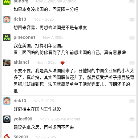
sunorg
Nov 7, 2025 via Android
71
如果本身没出国的，回复降三分吧
rick13
Nov 7, 2025
72
想回来容易，再想去法国是不是有难度
pinecone1
Nov 7, 2025
73
我在美国，打算明年回国。
看上面回帖的仿佛看到了几年前想出国的自己，真有意思😂
aitianci
Nov 7, 2025
4
74
不要不要，我是真从法国回来了，日他妈的中国企业里的小人太
多了，真难搞，其实回国职位还升了，然后接受烂摊子擦屁股背
黑锅加班加到死，法国就简简单单干活就完事儿，假期还多的一
批
rick13
Nov 7, 2025
75
好奇楼主在国内工作过没
yolee599
Nov 7, 2025 via Android
76
建议先拿永居，再考虑回不回来
582033
Nov 7, 2025
77