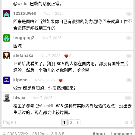
@
wxdut
巴黎的话很正常。
123zouwen
Nov 7, 2025
96
回来是图啥? 当然如果你自己有很强的能力,那你回来就算工作不
合适还是能找到工作的
fengqing2
Nov 7, 2025
97
围城
stefanaka
Nov 7, 2025
5
98
评论给我看笑了，猜测 80%的人都在国内吧，都没有国外生活
经验，然后一个劲儿的劝你别回，哈哈🤣
kfpenn
Nov 7, 2025
3
99
v2er 都是想润的，你居然想回来？
hlwjia
Nov 7, 2025
100
楼主多参考 @
AllenRL
#28 这种有实际内外经验的观点；没出去
生活过的，观点都会比较片面。
Page 1
1
of 3
2
3
© 2026 V2EX · 2812ms · 3.9.8.5
About
·
Language