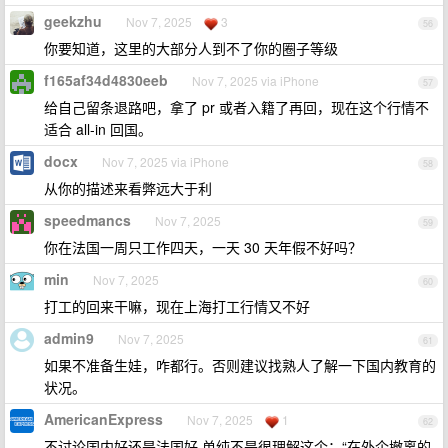
geekzhu
Nov 7, 2025
3
56
你要知道，这里的大部分人到不了你的圈子等级
f165af34d4830eeb
Nov 7, 2025 via iPhone
57
给自己留条退路吧，拿了 pr 或者入籍了再回，现在这个行情不
适合 all-in 回国。
docx
Nov 7, 2025 via iPhone
58
从你的描述来看弊远大于利
speedmancs
Nov 7, 2025
59
你在法国一周只工作四天，一天 30 天年假不好吗？
min
Nov 7, 2025
60
打工的回来干嘛，现在上海打工行情又不好
admin9
Nov 7, 2025
61
如果不准备生娃，咋都行。否则建议找熟人了解一下国内教育的
状况。
AmericanExpress
Nov 7, 2025
1
62
不讨论国内好还是法国好 单纯不是很理解这个：“在外企撤离的