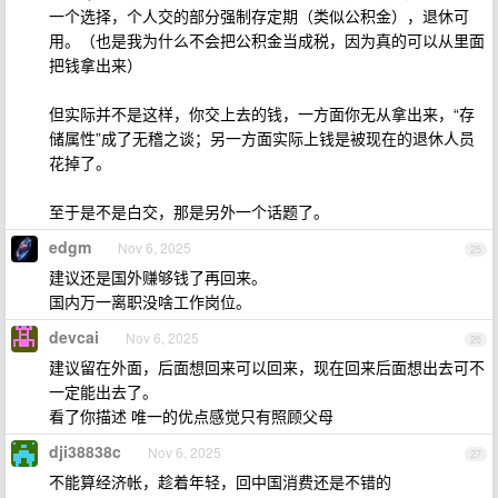
一个选择，个人交的部分强制存定期（类似公积金），退休可
用。（也是我为什么不会把公积金当成税，因为真的可以从里面
把钱拿出来）
但实际并不是这样，你交上去的钱，一方面你无从拿出来，“存
储属性”成了无稽之谈；另一方面实际上钱是被现在的退休人员
花掉了。
至于是不是白交，那是另外一个话题了。
edgm
Nov 6, 2025
25
建议还是国外赚够钱了再回来。
国内万一离职没啥工作岗位。
devcai
Nov 6, 2025
26
建议留在外面，后面想回来可以回来，现在回来后面想出去可不
一定能出去了。
看了你描述 唯一的优点感觉只有照顾父母
dji38838c
Nov 6, 2025
27
不能算经济帐，趁着年轻，回中国消费还是不错的