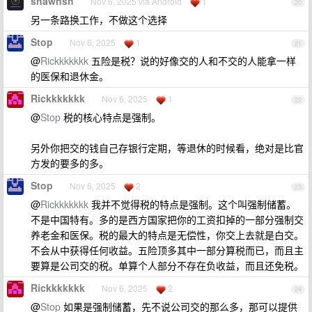
shawnsh
Nov 6, 2025 via Android
1
20
另一条路换工作，不做这个选择
Stop
Nov 6, 2025
1
21
@
Rickkkkkkk
五险是税？说的好像交的人和不交的人能拿一样
的医保和退休金。
Rickkkkkkk
Nov 6, 2025
1
22
@
Stop
税的核心特点是强制。
另外你把交的钱自己存银行定期，等退休的时候看，绝对是比官
方发的要多的多。
Stop
Nov 6, 2025
2
23
@
Rickkkkkkk
我并不觉得税的特点是强制。这个叫强制储蓄。
不是中国特有。多的是西方国家把你的工资扣掉的一部分强制交
养老金和医保。税的最大的特点是无偿性，你交上去就是白交。
不会从中获得任何收益。五险顶多其中一部分算税而已，而且主
要算是公司交的税。单算个人部分不存在负收益，而且还免税。
Rickkkkkkk
Nov 6, 2025
2
24
@
Stop
如果是强制储蓄，先不说公司交的那么多，那可以提供