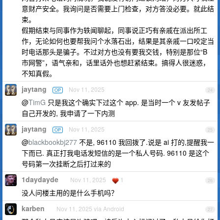
意财产安全。我询问是否需要上门检查，对方答没必要。就此结
束。
假期结束与同事作为轶闻聊起，同事说正巧有亲戚在派出所工
作，无论如何也要帮我问个水落石出，结果是其亲戚一口咬定当
时电话那头是骗子。不过对方也没有要我交钱，特别是那位“B
市网警”，语气亲和，话里话外也想赶紧结束。搞得人很迷惑，
不知真假。
jaytang
Nov 11, 2025
OP
24
@
TimG
只是我这个确实下过这个 app. 是当时一个 v 友发帖子
自己开发的, 我申请了一下内测
jaytang
Nov 11, 2025
OP
25
@
blackbookbj277
不是, 96110 我回拨了.说是 ai 打的,提醒我一
下而已. 真正打我电话发短信的是一个私人号码. 96110 是这个
号码第一次挂断之后打过来的
1daydayde
Nov 11, 2025
1
26
没人问楼主用的是什么手机吗？
karben
Nov 11, 2025 via Android
27