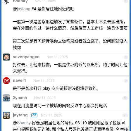
Shanky
Nov 11, 2025
7
@
jaytang
#4 是你居住地附近的吧
一般第一次是警察那边触发了某些条件，基本上不会去派出所，
会在外面约你过一遍什么情况，然后后面人工审核一遍具体事项
第二次就是有问题传唤你去做笔录或者就立案了，没问题就没人
找你
sevenyangcc
Nov 11, 2025
8
打过去，让他来找你，一般是住址附近的派出所，约了时间让他
来就行。
naver1
Nov 11, 2025
9
是不是某次打开 play 商店链接时没翻墙导致的。
Xymmh
Nov 11, 2025
10
现在用流量访问一个被墙的网站反诈中心都会打电话
jaytang
Nov 11, 2025
OP
11
@
Shanky
好像是我居住地的号码. 96110 我刚刚回拨了说是 ai
来电提醒我防范诈骗. 那个私人号码也没很正式表明身份, 名字核