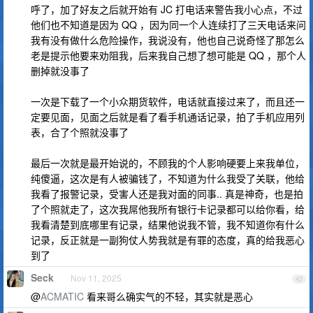
呼了，加了好友之后就开始有 JC 打电话来警告我小心点，不过
他们也不知道是因为 QQ ，因为同一个人连续打了三天电话来问
我有没有做什么危险操作，我说没有，他也自己说奇怪了那怎么
老是提示他要来劝阻我，后来我自己想了想可能是 QQ ，那个人
删掉就没事了
一次是下载了一个小众期货软件，电话就直接过来了，而且还一
定要见面，见面之后就是看了看手机通话记录，拍了手机应用列
表，合了个照就没事了
最后一次就是最开始说的，不顾我的个人影响硬要上来我单位，
纯傻逼，这次是有人被骗钱了，不知道为什么我受了关联，他给
我看了报警记录，受害人还是我对面的同事.. 真是神奇，也是拍
了个照就走了，这次我屌他我所有银行卡记录都可以给你看，给
我看清楚到底哪里有记录，结果他说我不管，我不知道你有什么
记录，反正就是一副狗仗人势我就是有罪的态度，真的给我恶心
到了
Seck
Nov 11, 2025
42
@
ACMATIC
看来哥么确实气的不轻，其实就是恶心