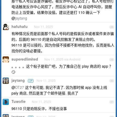
那个私人号应该是诈骗吧，被反诈中心标记过了，私人号给你打
电话触发反诈中心风控了，然后反诈中心 AI 自动呼叫你，提醒
防止上当受骗，结果你没接。建议还是打 110 确认一下
@
jaytang
hafuhafu
Nov 11, 2025
28
有种情况反而是前面那个私人号码的是假装反诈或者案件来诈骗
的，后面的 96110 的是自动风控触发了来阻止你的。
96110 是可以接的，因为你接不接都不影响他找你，反而是私人
找你的没啥必要接。
superedlimited
Nov 11, 2025 via Android
29
。。。。这个帖子是软广吧，为了推自己在 play 商店的 app ？
🙄
jaytang
Nov 11, 2025
OP
30
@
DT27
这个有可能, 我记不清了. 因为那时候 app 没有上线
paly 商店, 然后是发了个邮件链接. 我点了
Tuwofie
Nov 11, 2025
31
96110 只是劝阻反诈，不接也没事
jaytang
Nov 11, 2025