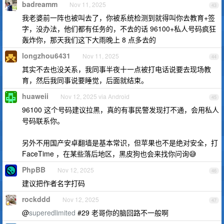
badreamm
Nov 11, 2025
43
我老婆前一阵也被叫去了，你被系统检测到就得叫你去教育+签
字，没办法，他们都有任务的，不去的话 96100+私人号码疯狂
轰炸你，那天我们这下大雨晚上 8 点多去的
longzhou6431
Nov 11, 2025
44
其实不去也没关系，我同事半夜十一点被打电话说要去现场教
育，然后我同事说要睡觉，后面就结束。
huaweii
Nov 12, 2025 via Android
45
96100 这个号码建议拉黑，真的有事民警发现打不通，会用私人
号码联系你。
另外不用国产安卓翻墙是基本常识，但苹果也不是绝对安全，打
FaceTime ，在某些落后地区，黑皮狗也会来找你问询😅
PhpBB
Nov 12, 2025
46
建议把作者名字打码
rockddd
Nov 12, 2025
47
@
superedlimited
#29 老哥你的脑回路不一般啊