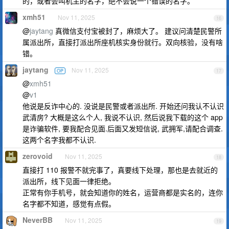
的，或者会叫机主的名字，绝不会说一个错误的名字。
xmh51
Nov 11, 2025
16
@
jaytang
真微信支付宝被封了，麻烦大了。 建议问清楚民警所
属派出所，直接打派出所座机核实身份就行。双向核验，没有啥
错。
jaytang
Nov 11, 2025
OP
17
@
xmh51
@
v1
他说是反诈中心的. 没说是民警或者派出所. 开始还问我认不认识
武清房? 大概是这么个人, 我说不认识, 然后说我下载的这个 app
是诈骗软件, 要我配合见面.后面又发短信说, 武拥军,请配合调查.
这两个名字我都不认识.
zerovoid
Nov 11, 2025
18
直接打 110 报警不就完事了，真要线下处理，那也是去就近的
派出所，线下见面一律拒绝。
正常有你手机号，就会知道你的姓名，运营商都是实名的，连你
名字都不知道，感觉有点假。
NeverBB
Nov 11, 2025
19