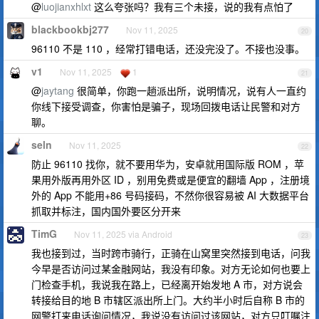
@
luojianxhlxt
这么夸张吗？我有三个未接，说的我有点怕了
blackbookbj277
Nov 11, 2025
20
96110 不是 110 ，经常打错电话，还没完没了。不接也没事。
v1
Nov 11, 2025
1
21
@
jaytang
很简单，你跑一趟派出所，说明情况，说有人一直约
你线下接受调查，你害怕是骗子，现场回拨电话让民警和对方
聊。
seln
Nov 11, 2025
22
防止 96110 找你，就不要用华为，安卓就用国际版 ROM ，苹
果用外版再用外区 ID ，别用免费或是便宜的翻墙 App ，注册境
外的 App 不能用+86 号码接码，不然你很容易被 AI 大数据平台
抓取并标注，国内国外要区分开来
TimG
Nov 11, 2025 via Android
23
我也接到过，当时跨市骑行，正骑在山窝里突然接到电话，问我
今早是否访问过某金融网站，我没有印象。对方无论如何也要上
门检查手机，我说我在路上，已经离开始发地 A 市，对方说会
转接给目的地 B 市辖区派出所上门。大约半小时后自称 B 市的
网警打来电话询问情况，我说没有访问过该网站，对方只叮嘱注