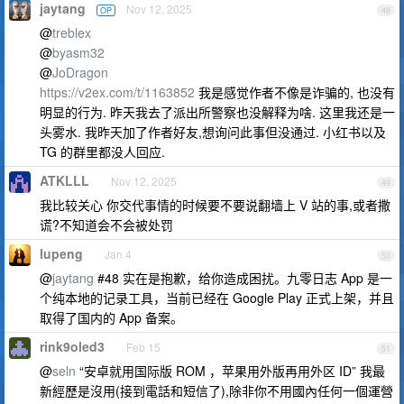
jaytang
Nov 12, 2025
OP
48
@
treblex
@
byasm32
@
JoDragon
https://v2ex.com/t/1163852
我是感觉作者不像是诈骗的, 也没有
明显的行为. 昨天我去了派出所警察也没解释为啥. 这里我还是一
头雾水. 我昨天加了作者好友,想询问此事但没通过. 小红书以及
TG 的群里都没人回应.
ATKLLL
Nov 12, 2025
49
我比较关心 你交代事情的时候要不要说翻墙上 V 站的事,或者撒
谎?不知道会不会被处罚
lupeng
Jan 4
50
@
jaytang
#48 实在是抱歉，给你造成困扰。九零日志 App 是一
个纯本地的记录工具，当前已经在 Google Play 正式上架，并且
取得了国内的 App 备案。
rink9oled3
Feb 15
51
@
seln
“安卓就用国际版 ROM ，苹果用外版再用外区 ID” 我最
新經歷是沒用(接到電話和短信了),除非你不用國內任何一個運營