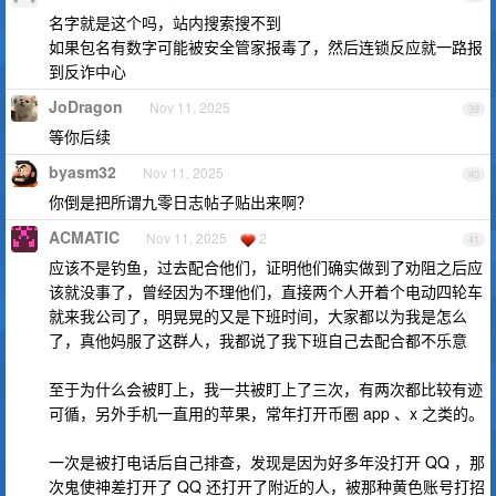
名字就是这个吗，站内搜索搜不到
如果包名有数字可能被安全管家报毒了，然后连锁反应就一路报
到反诈中心
JoDragon
Nov 11, 2025
39
等你后续
byasm32
Nov 11, 2025
40
你倒是把所谓九零日志帖子贴出来啊？
ACMATIC
Nov 11, 2025
2
41
应该不是钓鱼，过去配合他们，证明他们确实做到了劝阻之后应
该就没事了，曾经因为不理他们，直接两个人开着个电动四轮车
就来我公司了，明晃晃的又是下班时间，大家都以为我是怎么
了，真他妈服了这群人，我都说了我下班自己去配合都不乐意
至于为什么会被盯上，我一共被盯上了三次，有两次都比较有迹
可循，另外手机一直用的苹果，常年打开币圈 app 、x 之类的。
一次是被打电话后自己排查，发现是因为好多年没打开 QQ ，那
次鬼使神差打开了 QQ 还打开了附近的人，被那种黄色账号打招