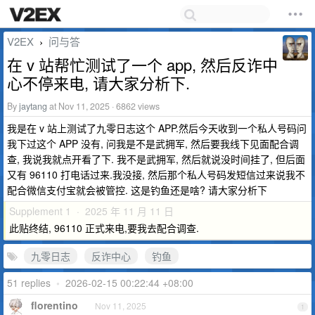
V2EX
问与答
›
在 v 站帮忙测试了一个 app, 然后反诈中
心不停来电, 请大家分析下.
By
jaytang
at Nov 11, 2025 · 6862 views
我是在 v 站上测试了九零日志这个 APP.然后今天收到一个私人号码问
我下过这个 APP 没有, 问我是不是武拥军, 然后要我线下见面配合调
查, 我说我就点开看了下. 我不是武拥军, 然后就说没时间挂了, 但后面
又有 96110 打电话过来.我没接, 然后那个私人号码发短信过来说我不
配合微信支付宝就会被管控. 这是钓鱼还是啥? 请大家分析下
Supplement 1 · 2025 年 11 月 11 日
此贴终结, 96110 正式来电,要我去配合调查.
九零日志
反诈中心
钓鱼
51 replies
•
2026-02-15 00:22:44 +08:00
florentino
Nov 11, 2025
1