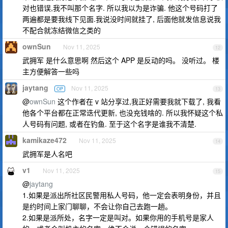
对也错误,我不叫那个名字. 所以我以为是诈骗. 他这个号码打了
两遍都是要我线下见面.我说没时间就挂了, 后面他就发信息说我
不配合就冻结微信之类的
ownSun
Nov 11, 2025
12
武拥军 是什么意思啊 然后这个 APP 是反动的吗。 没听过。 楼
主方便解答一些吗
jaytang
Nov 11, 2025
OP
13
@
ownSun
这个作者在 v 站分享过,我正好需要我就下载了, 我看
他各个平台都在正常迭代更新, 也没充钱啥的. 所以我怀疑这个私
人号码有问题, 或者在钓鱼. 至于这个名字是谁我不清楚.
kamikaze472
Nov 11, 2025
14
武拥军是人名吧
v1
Nov 11, 2025
15
@
jaytang
1.如果是派出所社区民警用私人号码，他一定会表明身份，并且
是约时间上家门聊聊，不会让你自己去跑一趟。
2.如果是派所处，名字一定是叫对。如果你用的手机号是家人