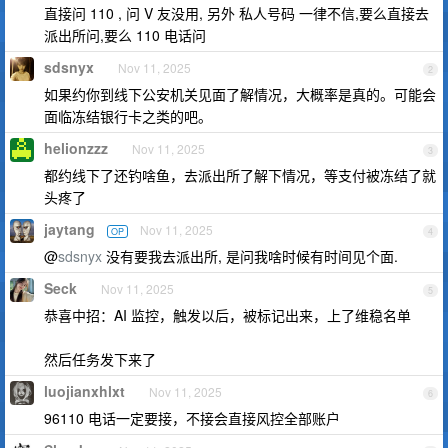
直接问 110 , 问 V 友没用, 另外 私人号码 一律不信,要么直接去
派出所问,要么 110 电话问
sdsnyx
Nov 11, 2025
2
如果约你到线下公安机关见面了解情况，大概率是真的。可能会
面临冻结银行卡之类的吧。
helionzzz
Nov 11, 2025
3
都约线下了还钓啥鱼，去派出所了解下情况，等支付被冻结了就
头疼了
jaytang
Nov 11, 2025
OP
4
@
sdsnyx
没有要我去派出所, 是问我啥时候有时间见个面.
Seck
Nov 11, 2025
5
恭喜中招：AI 监控，触发以后，被标记出来，上了维稳名单
然后任务发下来了
luojianxhlxt
Nov 11, 2025
6
96110 电话一定要接，不接会直接风控全部账户