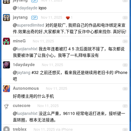
OP
32
@
1daydayde
iqoo
jaytang
Nov 11, 2025
1
OP
33
@
superedlimited
对的是软广, 我把自己的作品和电诈绑定来宣
传.效果出奇的好,大家都来下,下载了反诈中心都来找你. 真好玩!
mineG
Nov 11, 2025
34
@
luojianxhlxt
我去年连着被打 4 5 次后面就不接了，每次都说
我要被诈骗了让我小心，我等了一礼拜啥事没有
1daydayde
Nov 11, 2025
35
@
jaytang
#32 之前还想买，看来我还是继续用老旧卡的 iPhone
吧
Autonomous
Nov 11, 2025
36
好奇楼主用的什么手机
cutecore
Nov 11, 2025
37
@
luojianxhlxt
没这么严重，96110 经常电话打进来，接听键一
直转圈，根本无法接通。
treblex
Nov 11, 2025 via iPhone
38