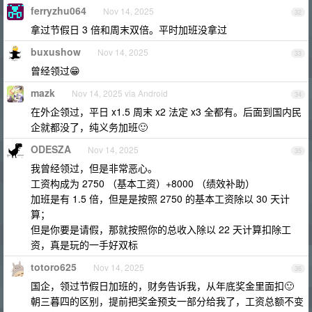
ferryzhu064
Nov 14, 2025
32
拿过节假日 3 倍和周末双倍。平时加班没拿过
buxushow
Nov 14, 2025
33
曾经领过😁
mazk
Nov 14, 2025 via Android
34
在外企领过，平日 x1.5 周末 x2 法定 x3 全都有。后面到国内民
企就都没了，纯义务加班🙂
ODESZA
Nov 14, 2025
35
我曾经领过，但是非常恶心。
工资构成为 2750 （基本工资）+8000 （绩效补助）
加班是有 1.5 倍，但是是按照 2750 的基本工资除以 30 天计
算；
但是你要是请假，那就按照你的总收入除以 22 天计算扣除工
资，真是玩的一手好双标
totoro625
Nov 14, 2025
36
国企，领过节假日加班的，财务告诉我，从年底奖金里面扣🙂
朝三暮四的区别，提前把奖金预支一部分给我了，工资总额不变