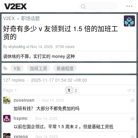
V2EX
职场话题
›
好奇有多少 v 友领到过 1.5 倍的加班工
资的
By
shylockhg
at Nov 14, 2025 · 9706 views
调休啥的不算，实打实的 money 这种
V友
加班工资
普遍程度
127 replies
•
2025-11-17 01:54:32 +08:00
Page 1
1
of 2
2
zuosiruan
Nov 14, 2025
1
加班有钱？ 大部分不都免费加的吗
hxpmc
Nov 14, 2025
2
以前在国企领过，平常 1.5 周末 2 。但是基础工资低
yeteng
Nov 14, 2025
3