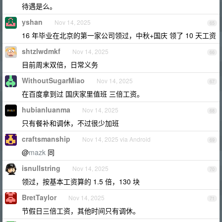
待遇是么。
yshan
Nov 14, 2025
65
16 年毕业在北京的第一家公司领过，中秋+国庆 领了 10 天工资
shtzlwdmkf
Nov 14, 2025
66
目前周末双倍，日常义务
WithoutSugarMiao
Nov 14, 2025
67
在百度拿到过 国庆家里值班 三倍工资。
hubianluanma
Nov 14, 2025
68
只有餐补和调休，不过很少加班
craftsmanship
Nov 14, 2025 via Android
69
@
mazk
同
isnullstring
Nov 14, 2025
70
领过，按基本工资算的 1.5 倍，130 块
BretTaylor
Nov 14, 2025
71
节假日三倍工资，其他时间只有调休。