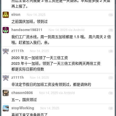
然后主管才问我要 3 倍工资还是一天调休。早知道多摸 2 天鱼
再上报了。
elron
Nov 14, 2025
14
之前国庆加班，领到过
handsome198311
Nov 14, 2025 via Android
15
我们工厂流水线，周一到周五加班都是 1.5 哦。 周六周天 2 倍
哦。赶紧加入我们，亲。
z1111h
Nov 14, 2025
16
2020 年五一加班领了一天三倍工资
2023 年十一加班，领到了一天三倍工资和两天两倍工资
都是实际日薪的倍数
z1111h
Nov 14, 2025
17
非法定节假日的加班工资没有领到过，都是调休的
chason0806
Nov 14, 2025 via Android
18
五一，国庆领过
stopWorking
Nov 14, 2025
19
真闲下来又准备裁员了