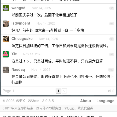
wangsd
Nov 14, 2025
96
以前国庆拿过一次，后面不让申请加班了
lsdvincent
Nov 14, 2025
97
好几年前有的 周六来一趟 摸到下班 一千多块
Chicagoake
Nov 14, 2025
98
法定假日加班按的三倍，工作日和周末说是调休还没折现过。
Xlc
Nov 14, 2025
99
没拿过 1.5 ，只拿过两倍，平时加班不算，只有周六日算
Nasdaq
Nov 14, 2025
100
在金融公司拿过，那时候真爽上下班也不用打卡～。怀恋经济上
行周期
Page 1
1
of 2
2
© 2026 V2EX · 223ms · 3.9.8.5
About
·
Language
618年中大促即将结束：国内外VPS服务器，99元起，续费代金券