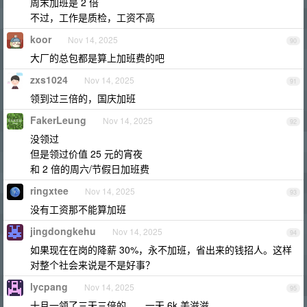
周末加班是 2 倍
不过，工作是质检，工资不高
koor
Nov 14, 2025
90
大厂的总包都是算上加班费的吧
zxs1024
Nov 14, 2025
91
领到过三倍的，国庆加班
FakerLeung
Nov 14, 2025
92
没领过
但是领过价值 25 元的宵夜
和 2 倍的周六/节假日加班费
ringxtee
Nov 14, 2025
93
没有工资那不能算加班
jingdongkehu
Nov 14, 2025
94
如果现在在岗的降薪 30%，永不加班，省出来的钱招人。这样
对整个社会来说是不是好事？
lycpang
Nov 14, 2025
95
十月一领了三天三倍的。。一天 6k 美滋滋