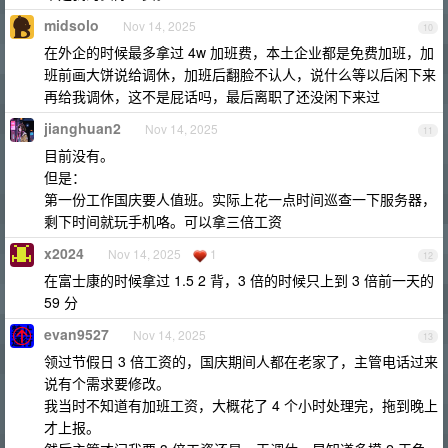
midsolo
Nov 14, 2025
10
在外企的时候最多拿过 4w 加班费，本土企业都是免费加班，加
班前画大饼说给调休，加班后翻脸不认人，说什么等以后闲下来
再给我调休，这不是屁话吗，最后离职了还没闲下来过
jianghuan2
Nov 14, 2025
11
目前没有。
但是：
第一份工作国庆要人值班。实际上花一点时间巡查一下服务器，
剩下时间就玩手机咯。可以拿三倍工资
x2024
Nov 14, 2025
1
12
在富士康的时候拿过 1.5 2 背，3 倍的时候只上到 3 倍前一天的
59 分
evan9527
Nov 14, 2025
13
领过节假日 3 倍工资的，国庆期间人都在老家了，主管电话过来
说有个需求要修改。
我当时不知道有加班工资，大概花了 4 个小时处理完，拖到晚上
才上报。