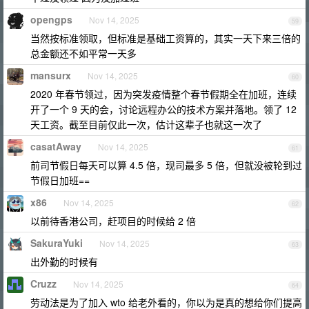
opengps
Nov 14, 2025
59
当然按标准领取，但标准是基础工资算的，其实一天下来三倍的
总金额还不如平常一天多
mansurx
Nov 14, 2025
60
2020 年春节领过，因为突发疫情整个春节假期全在加班，连续
开了一个 9 天的会，讨论远程办公的技术方案并落地。领了 12
天工资。截至目前仅此一次，估计这辈子也就这一次了
casatAway
Nov 14, 2025
61
前司节假日每天可以算 4.5 倍，现司最多 5 倍，但就没被轮到过
节假日加班==
x86
Nov 14, 2025
62
以前待香港公司，赶项目的时候给 2 倍
SakuraYuki
Nov 14, 2025
63
出外勤的时候有
Cruzz
Nov 14, 2025
64
劳动法是为了加入 wto 给老外看的，你以为是真的想给你们提高