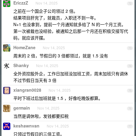
EriczzZ
Nov 14, 2025
72
之前在一个国企子公司领过 2 倍。
结果项目肝完了，就裁员，入职还不到一年。
N+1 也没拿到，提前一个月通知就多给了 N 的一个月工资。
第一次被裁也没经验，被通知之后那一个月还在积极交接写代
码，就应该开摆。
HomeZane
Nov 14, 2025
73
周末的 2 倍，节假日的 3 倍都领过，就是 1.5 没有
Shanky
Nov 14, 2025
74
全外资控股外企，工作日加班没加班工资，周末加班只有调休
不过节假日当天有 3 倍
xiangran0028
Nov 14, 2025
75
平时下班过后加班就是 1.5 ，好像吃晚饭都算。
germain
Nov 14, 2025
76
当然是调休啦，发钱都要扣税
keshawnvan
Nov 14, 2025
77
只领过节假日的三倍工资。