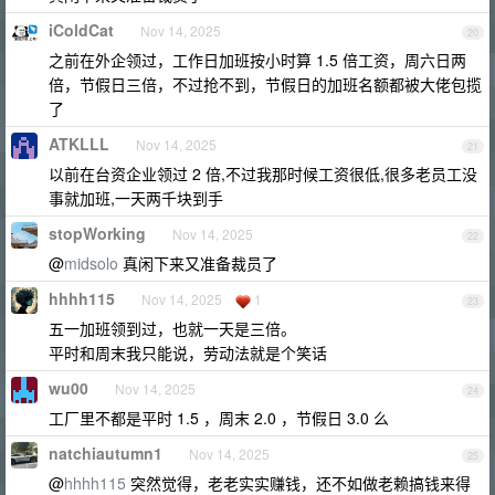
iColdCat
Nov 14, 2025
20
之前在外企领过，工作日加班按小时算 1.5 倍工资，周六日两
倍，节假日三倍，不过抢不到，节假日的加班名额都被大佬包揽
了
ATKLLL
Nov 14, 2025
21
以前在台资企业领过 2 倍,不过我那时候工资很低,很多老员工没
事就加班,一天两千块到手
stopWorking
Nov 14, 2025
22
@
midsolo
真闲下来又准备裁员了
hhhh115
Nov 14, 2025
1
23
五一加班领到过，也就一天是三倍。
平时和周末我只能说，劳动法就是个笑话
wu00
Nov 14, 2025
24
工厂里不都是平时 1.5 ，周末 2.0 ，节假日 3.0 么
natchiautumn1
Nov 14, 2025
25
@
hhhh115
突然觉得，老老实实赚钱，还不如做老赖搞钱来得