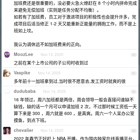
加班费还是很重要的，没必要火急火燎赶在 8 个小时内拼命完成
来避免无偿加班（实则是任务分配不均衡）。
如若有了加班费，员工对于激进项目的积极性也会提升许多，完
成项目后适当修正 1-2 天又能重新正能量的拥抱工作，而不是上
班如上坟。
我认为调休远不如加班费来的正向。
MoozLee
Nov 14, 2025
50
之前在某个上市公司的子公司时收到过
Vaspike
Nov 14, 2025
51
多年前十一加班拿到过,当时很不愿意去,发工资时就爽的很
dudubaba
Nov 14, 2025
52
16 年领过，周六加班都是两倍，周会领导一般会直接问谁缺不
缺钱，缺的话一个月可以申请加班 2 次，不过那时候工资低一天
算下来是 300 ，周六就是 600 ，是真爽。周六一个人呆办公室
摸鱼，到点下班。
chevalier
Nov 14, 2025
53
2022 年春节正好赶上 NBA 开播，作为国内独家在线直播平台，