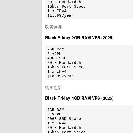
20TB Bandwidth

1Gbps Port Speed

1 x IPv4

购买连接
Black Friday 2GB RAM VPS (2025)
2GB RAM

2 vCPU

40GB SSD

20TB Bandwidth

1Gbps Port Speed

1 x IPv4

购买连接
Black Friday 4GB RAM VPS (2025)
4GB RAM

3 vCPU

60GB SSD Space

1 x IPv4

20TB Bandwidth

1Gbps Port Speed
