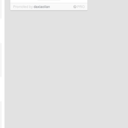
Promoted by
daxiaolian
PRO