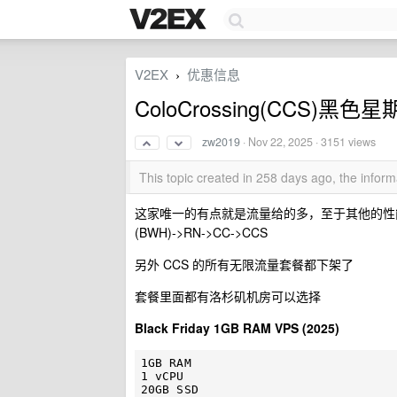
V2EX
优惠信息
›
ColoCrossing(CCS)黑色
zw2019
·
Nov 22, 2025
· 3151 views
This topic created in 258 days ago, the info
这家唯一的有点就是流量给的多，至于其他的性能
(BWH)->RN->CC->CCS
另外 CCS 的所有无限流量套餐都下架了
套餐里面都有洛杉矶机房可以选择
Black Friday 1GB RAM VPS (2025)
1GB RAM

1 vCPU

20GB SSD
