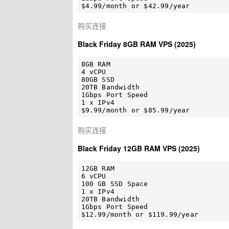
购买连接
Black Friday 8GB RAM VPS (2025)
8GB RAM

4 vCPU

80GB SSD

20TB Bandwidth

1Gbps Port Speed

1 x IPv4

购买连接
Black Friday 12GB RAM VPS (2025)
12GB RAM

6 vCPU

100 GB SSD Space

1 x IPv4

20TB Bandwidth

1Gbps Port Speed
