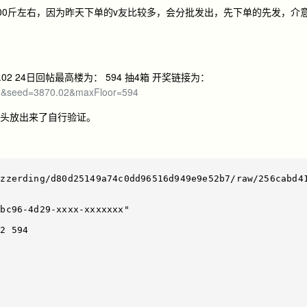
00斤左右，因为昨天下单的v友比较多，会分批发出，先下单的先发，介
0.02 24日回帖最高楼为： 594 抽4箱 开奖链接为：
71&seed=3870.02&maxFloor=594
失效 回头放出来了自行验证。
/zzerding/d80d25149a74c0dd96516d949e9e52b7/raw/256cabd4
bc96-4d29-xxxx-xxxxxxx" 

2 594
