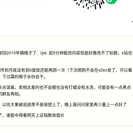
2015年摘橙子了.（ps: 前5分钟能改内容但是好像改不了标题，v站也
所到月底没有到0度就还能再团一次（下次团购不会在v2ex发了，可以看
，下过霜的橙子水份会干。
点点误差。卖相太差的也不会摘也没有打蜡没有水洗，可能会有一点黑点
的群友再拍。
，以往大果被说皮厚不是很想上了，晚上我问问家里再少量上一点好了
了，谁能中得看明天上证指数收盘价