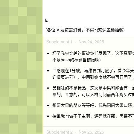
(各位 V 友按需消费，不买也欢迎盖楼抽奖)
Supplement 1 ·
Nov 24, 2025
坏了我会穿越的事被你们发现了，这下真要穿回
不是hash的标题当链接啊)
口感现在1分酸，再甜要到月底了，看今年天
详情页进群），中间到零度就不会再开团了
品相啥的不是标品，这次是中果可能会有一
啥的。介意的，可以入群问问前两年购买过
想要大果的朋友等等吧，我先问问大果口感
抽谁我也做不了主啊，源码就在那，黑幕不
Supplement 2 ·
Nov 25, 2025