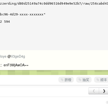
/zzerding/d80d25149a74c0dd96516d949e9e52b7/raw/256cabd4
bc96-4d29-xxxx-xxxxxxx" 

2 594

loye
@
V3geD4g
F3MjAwOA==
脐橙
抽奖
顺丰
❮
❯