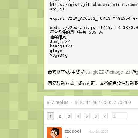
https://gist.githubusercontent.com
api.js

export V2EX_ACCESS_TOKEN="4915544e-
node ./v2ex-api.js 1174571 4 3870.0
符合条件的用户共有 585 人

抽奖结果:

JungleZZ

biaoge123

gloye

V3geD4g

恭喜以下v友中奖 @
JungleZZ
@
biaoge123
@
g
回复联系方式，或者进群，或者绿色软件联系我：en
637 replies
•
2025-11-26 10:30:57 +08:00
1
2
3
4
5
6
7
zzdcool
Nov 24, 2025