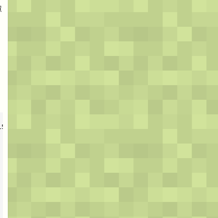
意
153ae8c156105b7f6ac63b6df0f0470d/v2ex-