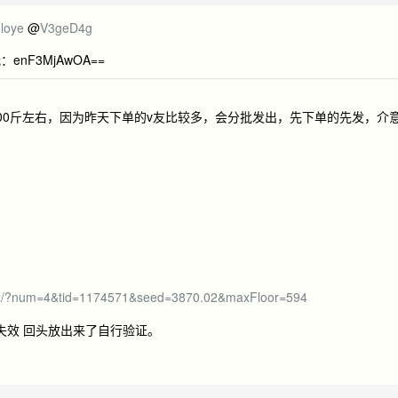
loye
@
V3geD4g
F3MjAwOA==
00斤左右，因为昨天下单的v友比较多，会分批发出，先下单的先发，介
xyz/?num=4&tid=1174571&seed=3870.02&maxFloor=594
该；链接失效 回头放出来了自行验证。