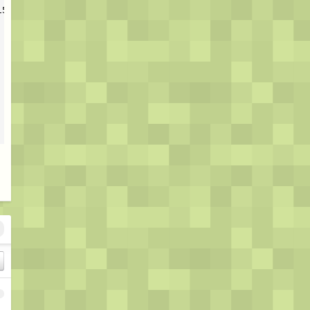
153ae8c156105b7f6ac63b6df0f0470d/v2ex-
1