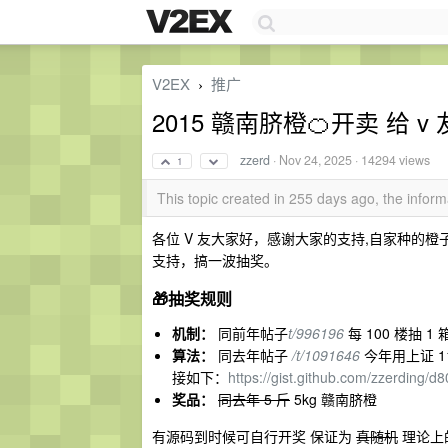
V2EX
推广
›
2015 赣南脐橙🍊开卖 给 v
zzerd
·
Nov 24, 2025
· 14294 views
1
This topic created in 255 days ago, the info
各位 V 友大家好，感谢大家的支持,自家种的橙
支持，搞一波抽奖。
🎁抽奖规则
机制：
同前年帖子
t/996196
每 100 楼抽 1
算法：
同去年帖子
/t/1091646
今年用上证 1
接如下：
https://gist.github.com/zzerdin
奖品：
同去年 5 斤
5kg 赣南脐橙
有源码到时候可自行开奖 保证为
真随机
理论上的