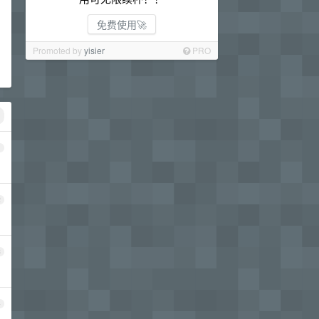
免费使用🚀
Promoted by
yisier
PRO
1
2
3
4