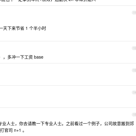
1
一天下来节省 1 个半小时
1
），多冲一下工资 base
1
1
1
专业人士，你去请教一下专业人士。之前看过一个例子，公司故意搬到郊
官司 n+1 。