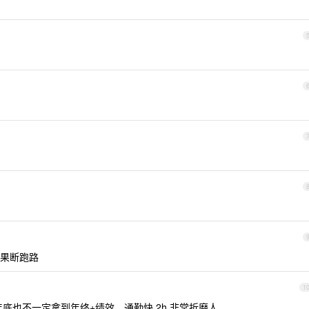
话果断跑路
1
年底也不一定拿到年终+绩效，通勤快 2h 非常折磨人