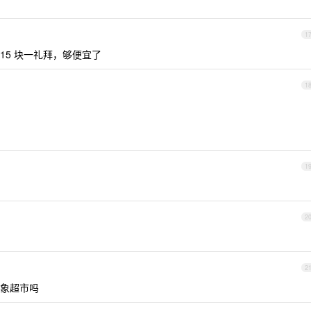
1
15 块一礼拜，够便宜了
1
1
2
2
象超市吗