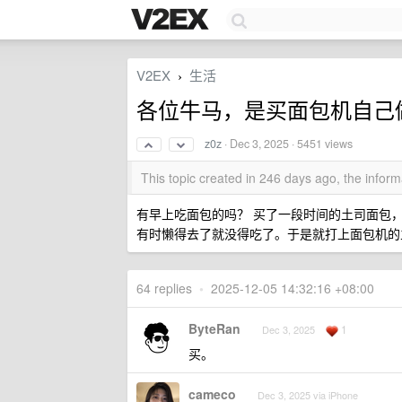
V2EX
生活
›
各位牛马，是买面包机自己
z0z
·
Dec 3, 2025
· 5451 views
This topic created in 246 days ago, the info
有早上吃面包的吗？ 买了一段时间的土司面包，
有时懒得去了就没得吃了。于是就打上面包机的
64 replies
•
2025-12-05 14:32:16 +08:00
ByteRan
1
Dec 3, 2025
买。
cameco
Dec 3, 2025 via iPhone