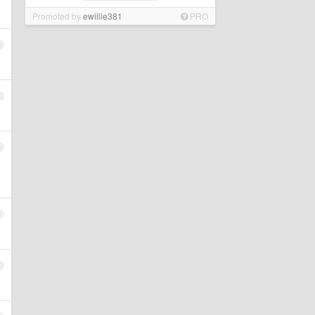
Promoted by
ewillie381
PRO
3
4
5
6
7