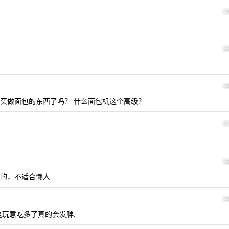
2
2
3
买做面包的东西了吗？ 什么面包机这个高级？
3
3
的，不适合懒人
3
这玩意吃多了真的会发胖.