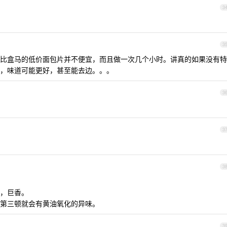
3
3
比盒马的低价面包片并不便宜，而且做一次几个小时。讲真的如果没有特
，味道可能更好，甚至能去边。。。
3
3
3
，巨香。
第三顿就会有黄油氧化的异味。
3