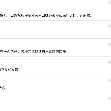
2
好吃，口感松软程度还有入口味道都不如面包店的，还麻烦。
2
2
在于面包粉，各种尝试找到自己喜欢的口味
2
当然又松又软了
2
放心
2