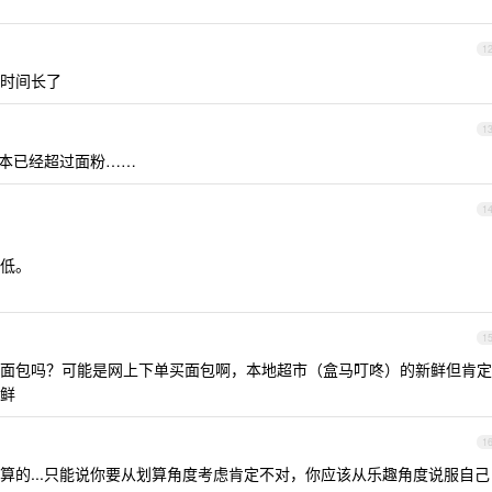
1
时间长了
1
成本已经超过面粉……
1
低。
1
面包吗？可能是网上下单买面包啊，本地超市（盒马叮咚）的新鲜但肯定
新鲜
1
算的...只能说你要从划算角度考虑肯定不对，你应该从乐趣角度说服自己