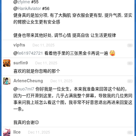
@
zfyime
#55
@
HankAviator
#56
健身真的是加分项, 有了大胸肌 穿衣服会更有型, 提升气质, 坚实
的臂膀让女生更有安全感
健身也带来其他好处, 调节心情 提高自信 让生活更规律
vipfts
Dec 11, 2025
59
@
fe619742721
看着他手里的三张黑金卡再说一遍
surfin9
Dec 11, 2025
60
喜欢的就是你忽略的那个
ArleneCheung
Dec 11, 2025
61
@
nuo7mi7
你好我是一位女生，本来我准备来回答这个帖的，
因为一打开滑到这里，几乎占满我整个屏幕，导致我的几位男同
事来问我上班怎么看这个图，我非常不好意思退出再进来回复这
一条。
我真的会谢😐
IIce
Dec 11, 2025
62