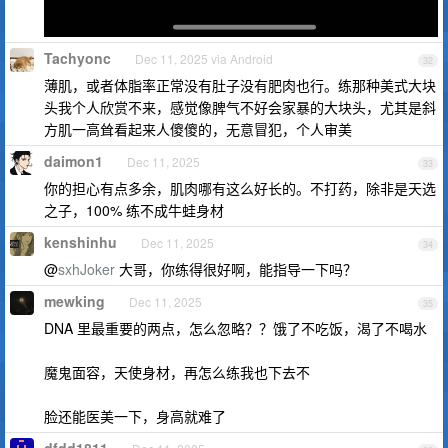
Tachyonc
Dec 11, 2025 via Android
32
薄肌，或者体脂率正常没有肚子没有肥肉也行。练那种美式大块
头我个人欣赏不来，感觉像脾气不好会家暴的大块头，尤其是斜
方肌一高耸看起来人傻傻的，无意冒犯，个人审美
daimon1
Dec 11, 2025
33
你的担心有点多余，肌肉哪有这么好长的。不打药，除非是天选
之子，100% 练不成牛蛙身材
kenshinhu
Dec 11, 2025
34
@
sxhJoker
大哥，你练得很好啊，能指导一下吗？
mewking
Dec 11, 2025
35
DNA 里最重要的两点，怎么忽略？？饿了不吃饭，渴了不喝水
魔鬼面容，天使身材，再怎么练我也下去不
脸还能医美一下，身高就难了