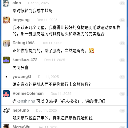
aino
Dec 11, 2025
43
啥时候轮到我成牛蛙啊
loryyang
Dec 11, 2025
44
我不认识几个明星，我觉得比较好的身材是羽毛球运动员那样
的，那一身肌肉是同时具有耐久和爆发力的完美组合
Debug1998
Dec 11, 2025
45
正如你所提到的，除了肌肉，当然是鸡肉。
kamikaze472
Dec 11, 2025
46
男同狂喜
yuwangG
Dec 11, 2025
47
确定喜欢的是肌肉而不是你银行卡余额位数？
RonnieColeman
Dec 11, 2025
48
@
kenshinhu
可以 B 站搜「好人松松」，讲的很详细
neptuno
Dec 11, 2025
49
肌肉是取悦自己用的，真泡妞还是得靠脸和钱
McreeWu
Dec 11, 2025
50