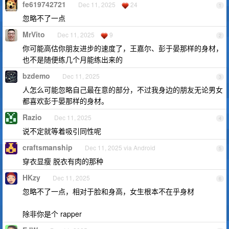
fe619742721
Dec 11, 2025
24
1
忽略不了一点
MrVito
Dec 11, 2025
9
2
你可能高估你朋友进步的速度了，王嘉尔、彭于晏那样的身材，
也不是随便练几个月能练出来的
bzdemo
Dec 11, 2025
3
人怎么可能忽略自己最在意的部分，不过我身边的朋友无论男女
都喜欢彭于晏那样的身材。
Razio
Dec 11, 2025
4
说不定就等着吸引同性呢
craftsmanship
Dec 11, 2025 via Android
5
穿衣显瘦 脱衣有肉的那种
HKzy
Dec 11, 2025
6
忽略不了一点，相对于脸和身高，女生根本不在乎身材
除非你是个 rapper