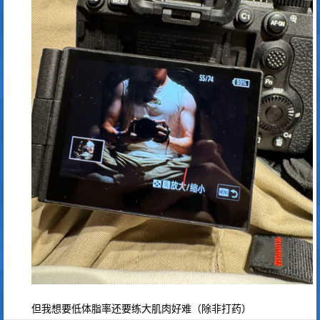
但我想要低体脂率还要练大肌肉好难（除非打药）