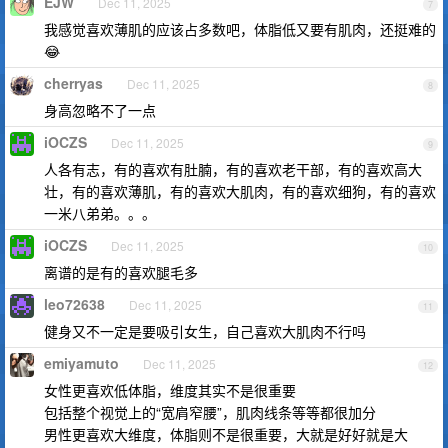
EJW
Dec 11, 2025
7
我感觉喜欢薄肌的应该占多数吧，体脂低又要有肌肉，还挺难的
😂
cherryas
Dec 11, 2025
8
身高忽略不了一点
iOCZS
Dec 11, 2025
9
人各有志，有的喜欢有肚腩，有的喜欢老干部，有的喜欢高大
壮，有的喜欢薄肌，有的喜欢大肌肉，有的喜欢细狗，有的喜欢
一米八弟弟。。。
iOCZS
Dec 11, 2025
10
离谱的是有的喜欢腿毛多
leo72638
Dec 11, 2025
11
健身又不一定是要吸引女生，自己喜欢大肌肉不行吗
emiyamuto
Dec 11, 2025
12
女性更喜欢低体脂，维度其实不是很重要
包括整个视觉上的“宽肩窄腰”，肌肉线条等等都很加分
男性更喜欢大维度，体脂则不是很重要，大就是好好就是大