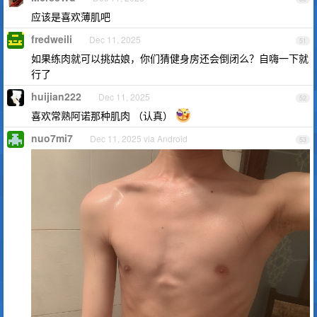
应该是喜欢薄肌吧
fredweili
Dec 11, 2025
51
如果练肉就可以挑姑娘，你们猜健身房还会倒闭么？自嗨一下就
行了
huijian222
Dec 11, 2025
52
喜欢常熟阿诺那种肌肉 （认真）
nuo7mi7
Dec 11, 2025 via Android
53