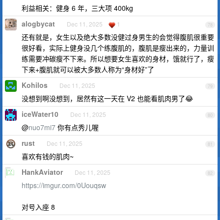
利益相关：健身 6 年，三大项 400kg
alogbycat
Dec 11, 2025
1
78
还有就是，女生以及绝大多数没健过身男生的会觉得腹肌很重要
很好看，实际上健身没几个练腹肌的，腹肌是瘦出来的，力量训
练需要冲碳瘦不下来。所以想要女生喜欢的身材，饿就行了，瘦
下来+腹肌就可以被大多数人称为“身材好”了
Kohilos
Dec 11, 2025
79
没想到啊没想到，居然有这一天在 V2 也能看肌肉男了😂
iceWater10
Dec 11, 2025
80
@
nuo7mi7
你有点秀儿喔
rust
Dec 11, 2025
81
喜欢有钱的肌肉~
HankAviator
Dec 11, 2025
82
https://imgur.com/0Uouqsw
对号入座 8