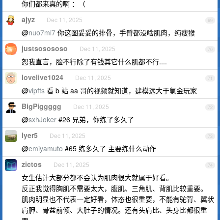
你们都来真的啊 ：（
ajyz
Dec 11, 2025
69
@
nuo7mi7
你这图妥妥的排骨，手臂都没啥肌肉，纯瘦猴
justsosososo
Dec 11, 2025
70
恕我直言，脸不行除了有钱其它什么肌都不行....
lovelive1024
Dec 11, 2025
71
@
vipfts
看 b 站 aa 哥的视频就知道，建模远大于氪金玩家
BigPiggggg
Dec 11, 2025
72
@
sxhJoker
#26 兄弟，你练了多久了
lyer5
Dec 11, 2025
73
@
emiyamuto
#65 练多久了 主要练什么动作
zictos
Dec 11, 2025
74
女生估计大部分都不会认为肌肉很大就属于好看。
反正我觉得胸肌不需要太大，腹肌、三角肌、背肌比较重要。
肌肉明显也不代表一定好看，体态也很重要，不能有驼背、翼状
肩胛、骨盆前倾、大肚子的情况。还有头肩比、头身比都很重