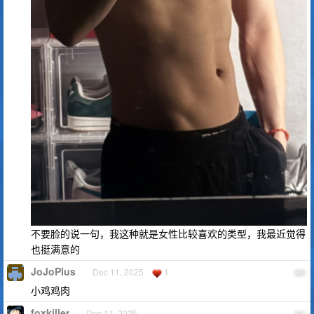
不要脸的说一句，我这种就是女性比较喜欢的类型，我最近觉得
也挺满意的
JoJoPlus
Dec 11, 2025
1
20
小鸡鸡肉
foxkiller
Dec 11, 2025