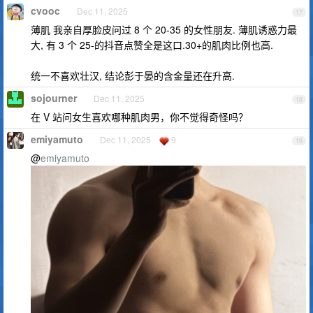
cvooc
Dec 11, 2025
17
薄肌 我亲自厚脸皮问过 8 个 20-35 的女性朋友. 薄肌诱惑力最
大, 有 3 个 25-的抖音点赞全是这口.30+的肌肉比例也高.
统一不喜欢壮汉, 结论彭于晏的含金量还在升高.
sojourner
Dec 11, 2025
18
在 V 站问女生喜欢哪种肌肉男，你不觉得奇怪吗？
emiyamuto
Dec 11, 2025
9
19
@
emiyamuto