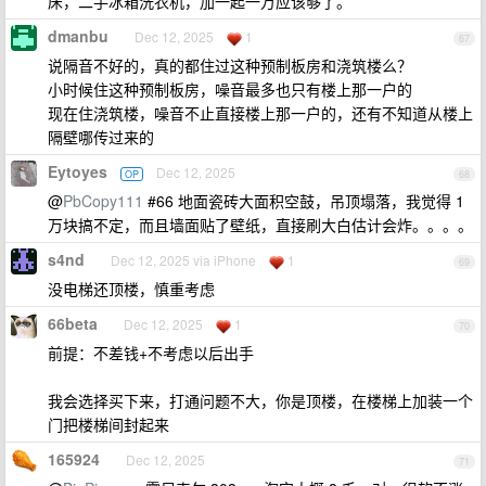
床，二手冰箱洗衣机，加一起一万应该够了。
dmanbu
Dec 12, 2025
1
67
说隔音不好的，真的都住过这种预制板房和浇筑楼么？
小时候住这种预制板房，噪音最多也只有楼上那一户的
现在住浇筑楼，噪音不止直接楼上那一户的，还有不知道从楼上
隔壁哪传过来的
Eytoyes
Dec 12, 2025
OP
68
@
PbCopy111
#66 地面瓷砖大面积空鼓，吊顶塌落，我觉得 1
万块搞不定，而且墙面贴了壁纸，直接刷大白估计会炸。。。。
s4nd
Dec 12, 2025 via iPhone
1
69
没电梯还顶楼，慎重考虑
66beta
Dec 12, 2025
1
70
前提：不差钱+不考虑以后出手
我会选择买下来，打通问题不大，你是顶楼，在楼梯上加装一个
门把楼梯间封起来
165924
Dec 12, 2025
71