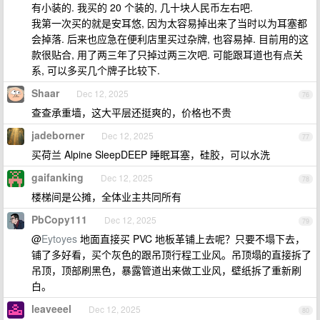
有小装的. 我买的 20 个装的, 几十块人民币左右吧.
我第一次买的就是安耳悠, 因为太容易掉出来了当时以为耳塞都
会掉落. 后来也应急在便利店里买过杂牌, 也容易掉. 目前用的这
款很贴合, 用了两三年了只掉过两三次吧. 可能跟耳道也有点关
系, 可以多买几个牌子比较下.
Shaar
Dec 12, 2025
76
查查承重墙，这大平层还挺爽的，价格也不贵
jadeborner
Dec 12, 2025
77
买荷兰 Alpine SleepDEEP 睡眠耳塞，硅胶，可以水洗
gaifanking
Dec 12, 2025
78
楼梯间是公摊，全体业主共同所有
PbCopy111
Dec 12, 2025
79
@
Eytoyes
地面直接买 PVC 地板革铺上去呢？只要不塌下去，
铺了多好看，买个灰色的跟吊顶行程工业风。吊顶塌的直接拆了
吊顶，顶部刷黑色，暴露管道出来做工业风，壁纸拆了重新刷
白。
leaveeel
Dec 12, 2025
80