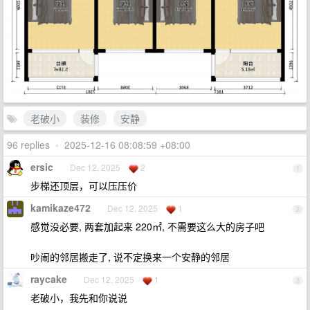
老破小
装修
安静
96 replies
•
2025-12-16 08:08:59 +08:00
ersic
Dec 12, 2025
2
1
步梯还顶层，可以压压价
kamikaze472
Dec 12, 2025
1
2
感觉没必要, 两套加起来 220㎡, 不需要这么大的房子吧
吵闹的邻居搬走了, 说不定换来一个安静的邻居
raycake
Dec 12, 2025
1
3
老破小，我先和你说说