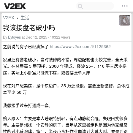
V2EX
生活
›
我该接盘老破小吗
By
Eytoyes
at Dec 12, 2025 · 10322 views
之前说的房子已经卖掉了
https://www.v2ex.com/t/1125362
家里还有套老破小，当时装修的不错，周边配套也比较完善，全天采
光。在总层高 5 层顶楼，2000 年建成，楼龄 25+，110 平三居步梯
房，实际上小卧室只能做书房，或者摆张单人床
现在对户想卖房，是个东边户，35 万还能谈，需要重新装修，总体成
本至少 50 万
我想接手过来打通成一套。
购入原因：主要是本人睡眠特别轻，有点动静就会醒。失眠困扰很多
年。主要是想找一个安静的房子，当年从这里搬走也是因为他家经常
性的对小孩咆哮，摔门，半夜小孩补作业崩溃到大吼大叫。要是到别