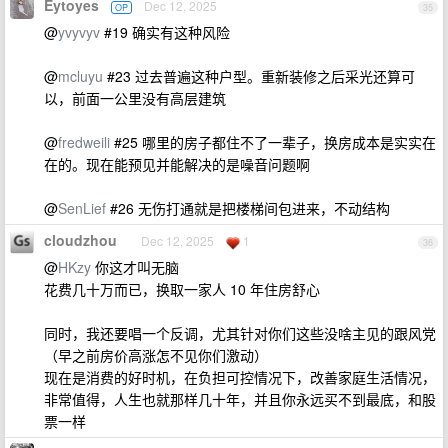
Eytoyes
Dec 12, 2025
OP
35
@
yvyvyv
#19 确实有这种风险
@
mcluyu
#23 过去普遍这种户型。重新装修之后采光还算可
以，前面一公里没有高层建筑
@
fredweili
#25 哪里的房子都住不了一辈子，换房成本是实实在
在的。现在能预见并能解决的是噪音问题啊
@
SenLief
#26 无伤打通就是把楼梯间包进来，不动结构
cloudzhou
Dec 12, 2025
1
36
@
HKzy
你这才叫无脑
花费几十万而已，换取一家人 10 年住房舒心
同时，我还要唱一个反调，尤其针对你们这些没啥主见的跟风党
（早之前房价高涨怎不见你们激动）
现在是消费的好时机，在负担可控情况下，改善家庭生活情况，
非常值得，人生也就那样几十年，并且你永远买不到最底，和股
票一样