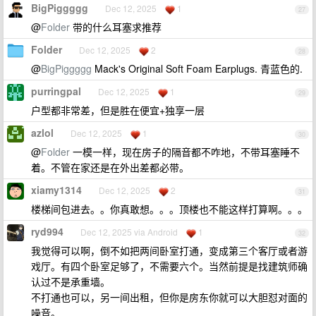
BigPiggggg
Dec 12, 2025
1
27
@
Folder
带的什么耳塞求推荐
Folder
Dec 12, 2025
2
28
@
BigPiggggg
Mack's Original Soft Foam Earplugs. 青蓝色的.
purringpal
Dec 12, 2025
1
29
户型都非常差，但是胜在便宜+独享一层
azlol
Dec 12, 2025
1
30
@
Folder
一模一样，现在房子的隔音都不咋地，不带耳塞睡不
着。不管在家还是在外出差都必带。
xiamy1314
Dec 12, 2025
2
31
楼梯间包进去。。你真敢想。。。顶楼也不能这样打算啊。。。
ryd994
Dec 12, 2025 via Android
1
32
我觉得可以啊，倒不如把两间卧室打通，变成第三个客厅或者游
戏厅。有四个卧室足够了，不需要六个。当然前提是找建筑师确
认过不是承重墙。
不打通也可以，另一间出租，但你是房东你就可以大胆怼对面的
噪音。