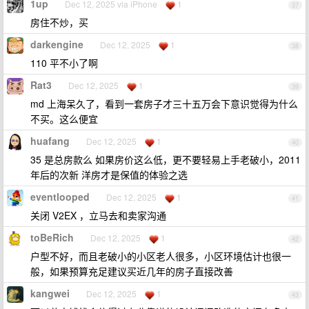
1up
Dec 12, 2025 via iPhone
1
37
房住不炒，买
darkengine
Dec 12, 2025
1
38
110 平不小了啊
Rat3
Dec 12, 2025
1
39
md 上海呆久了，看到一套房子才三十五万会下意识觉得为什么
不买。这么便宜
huafang
Dec 12, 2025
1
40
35 是总房款么 如果房价这么低，更不要轻易上手老破小，2011
年后的次新 洋房才是保值的体验之选
eventlooped
Dec 12, 2025
1
41
关闭 V2EX ，立马去和卖家沟通
toBeRich
Dec 12, 2025
1
42
户型不好，而且老破小的小区老人很多，小区环境估计也很一
般，如果预算充足建议买近几年的房子直接改善
kangwei
Dec 12, 2025
1
43