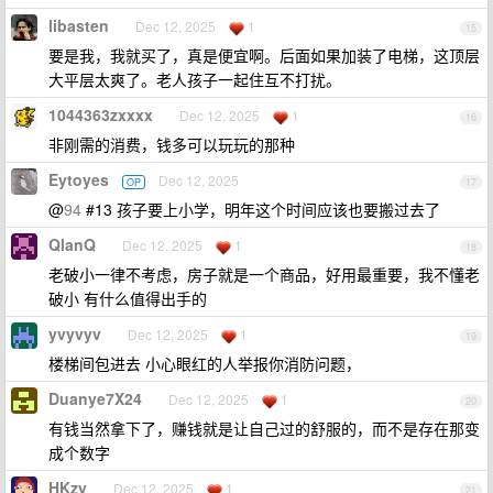
libasten
Dec 12, 2025
1
15
要是我，我就买了，真是便宜啊。后面如果加装了电梯，这顶层
大平层太爽了。老人孩子一起住互不打扰。
1044363zxxxx
Dec 12, 2025
1
16
非刚需的消费，钱多可以玩玩的那种
Eytoyes
Dec 12, 2025
OP
17
@
94
#13 孩子要上小学，明年这个时间应该也要搬过去了
QlanQ
Dec 12, 2025
1
18
老破小一律不考虑，房子就是一个商品，好用最重要，我不懂老
破小 有什么值得出手的
yvyvyv
Dec 12, 2025
1
19
楼梯间包进去 小心眼红的人举报你消防问题，
Duanye7X24
Dec 12, 2025
1
20
有钱当然拿下了，赚钱就是让自己过的舒服的，而不是存在那变
成个数字
HKzy
Dec 12, 2025
1
21