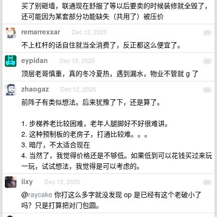
买了别砸墙，联通现在舒服了等以后要卖的时候装修就全毁了，
还可能因为某套部分功能缺失（共用了）被压价
remarrexxar
Dec 12, 2025
81
不上杠杆的话自住就当全消费了，反正都这么便宜了。
eypidan
Dec 12, 2025
82
顶层老哥慎重，真的冬冷夏热，遇到漏水，物业不管就 g 了
zhaogaz
Dec 12, 2025
83
前阵子有类似想法。后来犹豫了下，还是算了。
1. 步梯养老比较困难，老年人腿脚好不好很难讲。
2. 这种预制板的老房子，打通比较难。。。
3. 暗厅，不太适合现在
4. 当然了，我觉得价格还是不够低。如果低到可以花钱买过来玩
一玩，试试想法，我觉得是可以考虑的。
iixy
Dec 12, 2025
84
@
raycake
你打这么多字就没发现 op 是已经有这个老破小了
吗？只是打算把对门包圆。