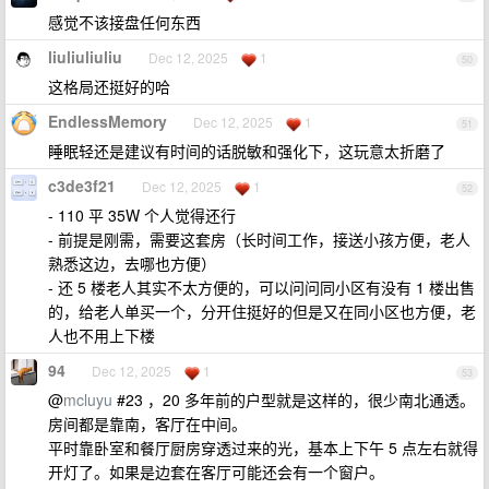
感觉不该接盘任何东西
liuliuliuliu
Dec 12, 2025
1
50
这格局还挺好的哈
EndlessMemory
Dec 12, 2025
1
51
睡眠轻还是建议有时间的话脱敏和强化下，这玩意太折磨了
c3de3f21
Dec 12, 2025
1
52
- 110 平 35W 个人觉得还行
- 前提是刚需，需要这套房（长时间工作，接送小孩方便，老人
熟悉这边，去哪也方便）
- 还 5 楼老人其实不太方便的，可以问问同小区有没有 1 楼出售
的，给老人单买一个，分开住挺好的但是又在同小区也方便，老
人也不用上下楼
94
Dec 12, 2025
1
53
@
mcluyu
#23 ，20 多年前的户型就是这样的，很少南北通透。
房间都是靠南，客厅在中间。
平时靠卧室和餐厅厨房穿透过来的光，基本上下午 5 点左右就得
开灯了。如果是边套在客厅可能还会有一个窗户。