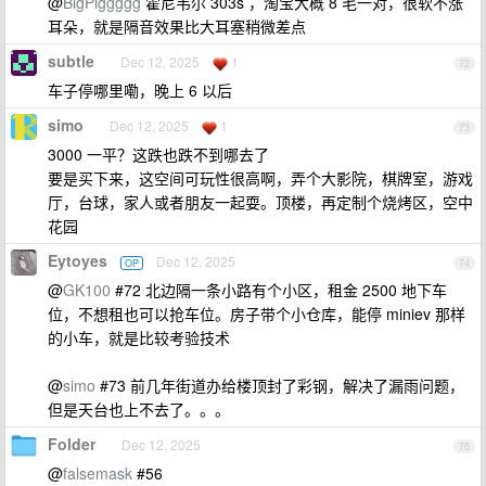
@
BigPiggggg
霍尼韦尔 303s ，淘宝大概 8 毛一对，很软不涨
耳朵，就是隔音效果比大耳塞稍微差点
subtle
Dec 12, 2025
1
72
车子停哪里嘞，晚上 6 以后
simo
Dec 12, 2025
1
73
3000 一平？这跌也跌不到哪去了
要是买下来，这空间可玩性很高啊，弄个大影院，棋牌室，游戏
厅，台球，家人或者朋友一起耍。顶楼，再定制个烧烤区，空中
花园
Eytoyes
Dec 12, 2025
OP
74
@
GK100
#72 北边隔一条小路有个小区，租金 2500 地下车
位，不想租也可以抢车位。房子带个小仓库，能停 miniev 那样
的小车，就是比较考验技术
@
simo
#73 前几年街道办给楼顶封了彩钢，解决了漏雨问题，
但是天台也上不去了。。。
Folder
Dec 12, 2025
75
@
falsemask
#56