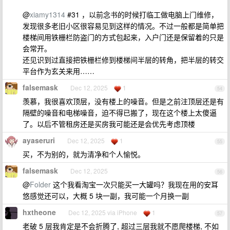
@
xiamy1314
#31 ，以前念书的时候打临工做电脑上门维修，
发现很多老旧小区很容易见到这样的情况。不过一般都是简单把
楼梯间用铁栅栏防盗门的方式包起来，入户门还是保留着的只是
会常开。
还见识到过直接把铁栅栏修到楼梯间半层的转角，把半层的转交
平台作为玄关来用……
falsemask
Dec 12, 2025
1
54
羡慕，我很喜欢顶层，没有楼上的噪音。但是之前注顶层还是有
隔壁的噪音和电梯噪音，迫不得已搬了，现在这个楼上太傻逼
了。以后不管租房还是买房我可能还是会优先考虑顶楼
ayaseruri
Dec 12, 2025
1
55
买，不为别的，就为清净和个人愉悦。
falsemask
Dec 12, 2025
56
@
Folder
这个我看淘宝一次只能买一大罐吗？我现在用的安耳
悠感觉还可以，大概 5 块一副，我可能一个月换一副
hxtheone
Dec 12, 2025 via iPhone
1
57
老破 5 层我肯定是不会折腾了, 超过三层我就不愿爬楼梯, 不如