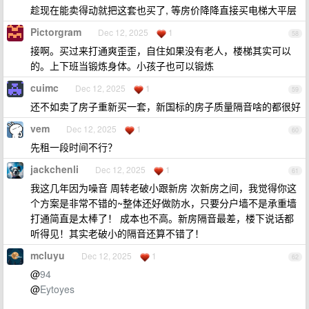
趁现在能卖得动就把这套也买了, 等房价降降直接买电梯大平层
Pictorgram
Dec 12, 2025
1
58
接啊。买过来打通爽歪歪，自住如果没有老人，楼梯其实可以
的。上下班当锻炼身体。小孩子也可以锻炼
cuimc
Dec 12, 2025
1
59
还不如卖了房子重新买一套，新国标的房子质量隔音啥的都很好
vem
Dec 12, 2025
1
60
先租一段时间不行？
jackchenli
Dec 12, 2025
1
61
我这几年因为噪音 周转老破小跟新房 次新房之间，我觉得你这
个方案是非常不错的~整体还好做防水，只要分户墙不是承重墙
打通简直是太棒了！ 成本也不高。新房隔音最差，楼下说话都
听得见！其实老破小的隔音还算不错了！
mcluyu
Dec 12, 2025
1
62
@
94
@
Eytoyes