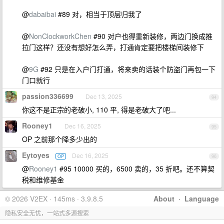
@
dabaibai
#89 对，相当于顶层归我了
@
NonClockworkChen
#90 对户也得重新装修，两边门换成推
拉门这样？还没有想好怎么弄，打通肯定要把楼梯间装修下
@
9G
#92 只是在入户门打通，将来卖的话装个防盗门再包一下
门口就行
passion336699
Dec 13, 2025
94
你这不是正宗的老破小, 110 平, 得是老破大了吧...
Rooney1
Dec 16, 2025
95
OP 之前那个降多少出的
Eytoyes
Dec 16, 2025
OP
96
@
Rooney1
#95 10000 买的，6500 卖的，35 折吧。还不算契
税和维修基金
© 2026 V2EX · 145ms · 3.9.8.5
About
·
Language
隐私安全无忧，一站式多源搜索