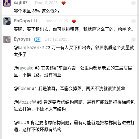
xajh87
Dec 12, 2025
1
7
哪个地区 35w 这么低吗
PbCopy111
Dec 12, 2025
1
8
买啊，买了租出去，你可以挑租客，我就是这么干的，哈哈哈。
Eytoyes
Dec 12, 2025
OP
9
@
kamikaze472
#2 万一有人买下租出去，邻居素质这个变量就
太多了
@
raycake
#3 其实还好前面方圆一公里内都是老式的二层居民
区，不挨马路，没有物业
@
Folder
#4 我是油耳，耳塞会掉落。两天不洗就很油腻😫
@
MozzieW
#5 肯定要考虑结构问题，最有可能就是把楼梯间包
进去打通，不破坏原有结构
@
94
#6 肯定要考虑结构问题，最有可能就是把楼梯间包进去打
通，这样不破坏原有结构