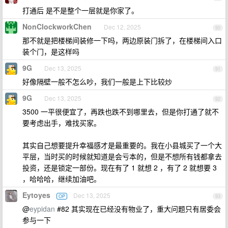
打通后 是不是整个一层就是你家了。
NonClockworkChen
Dec 12, 2025
90
那不就是把楼梯间装修一下吗，两边原装门拆了，在楼梯间入口
装个门，是这样吗
9G
Dec 13, 2025
91
好像隔壁一般不怎么吵，我们一般是上下比较炒
9G
Dec 13, 2025
92
3500 一平很便宜了，再跌也跌不到哪里去，但是你打通了就不
要考虑出手，难找买家。
其实自己想要提升幸福感才是最重要的。我在小县城买了一个大
平层，当时买的时候就知道是会亏本的，但是不想所有钱都拿去
投资，还是锁定一部份。现在有了 1 就想 2 ，有了 2 就想要 3
，哈哈哈，继续加油吧。
Eytoyes
Dec 13, 2025
OP
93
@
eypidan
#82 其实现在已经没有物业了，重大问题只有居委会
参与一下