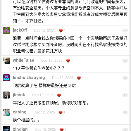
可以花点钱找个信得过专业靠谱的设计问问改造的空间有多大，
有没啥安全隐患。个人非专业的意见改造空间不大，除非中间从
卫生间到大卧室大长条黑实承重墙能拆或者改成大横梁后面吊顶
铺平，才算打通。
jackOff
Dec 12, 2025
1
44
浪费一点时间金钱去你想买的小区一个一个实地勘察房子质量好
过稀里糊涂梭哈买到噪音房，没时间实在不行找私家侦探类似的
职业帮试错，最多花几万块
whileFalse
Dec 12, 2025
1
45
110 平你管它叫老破小？？？
linshuizhaoying
Dec 12, 2025
1
46
顶层就算了吧 楼梯房最好还是 3 层
jimrok
Dec 12, 2025
1
47
年纪大了还要考虑住顶层，劝你好好想想。
cabing
Dec 12, 2025
1
48
换个楼层的。。
xinqian
Dec 12, 2025
1
49