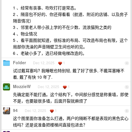
1 、经常有丧事、吹吹打打是常态。
2 、隔音包不好的、你还得看看（航道、附近的店铺、以及房子
隔音情况）
3 、邻里老人带小孩上学的不在少数、流浪猫狗之类的
4 、物业情况
5 、看平面图就知道，很标准的布局、可改造布局也有限，这个
局部你洗澡的声音隔壁卫生间也听的见。
6 、老破小多了，选已经做电梯改造的。
Folder
Dec 12, 2025
1
4
试过戴耳塞吗? 我睡眠也特别轻, 戴了好了很多, 不戴耳塞睡不
着, 戴了有快 10 年了.
MozzieW
Dec 12, 2025
1
5
先确定能不能打通。这个结构下，中间部分感觉是称重墙，即使
不是，也要敲很多墙，后面开裂就麻烦了
94
Dec 12, 2025
1
6
这个图里面你准备怎么打通，两户的隔断不都是表现的黑色实心
线吗？还是说准备把楼梯间直接包进去？