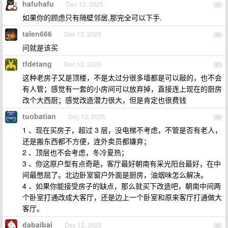
hafuhafu
Dec 12, 2025
85
如果你的顾虑只有隔壁邻居,那完全可以下手.
talen666
Dec 12, 2025
86
问就是该买
tfdetang
Dec 12, 2025
87
这种老房子又是顶楼，不是太过分很多墙都是可以敲的，也不会
有人管；感觉有一套的小房间可以放弃掉，直接连上现在的厨房
改个大西厨；感觉改造潜力很大，但是肯定也很费钱
tuobatian
Dec 12, 2025
88
1 、现在买房子，超过 3 层，没电梯不考虑，不管是否有老人，
还是搬东西都不方便，连外卖员都嫌弃；
2 、顶层也不会考虑，冬冷夏热；
3 、你这原户型有点奇葩，客厅最好朝南有采光阳台最好，在中
间最憋屈了。北边卧室窗户外面是厨房，油烟味怎么解决。
4 、如果你能接受房子的缺点，那么就买下改造吧，朝南中间两
个卧室打通改成大客厅，还是边上一个卧室和原来客厅打通做大
客厅。
dabaibai
Dec 12, 2025
89