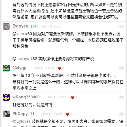
有的选的情况下我还是喜欢客厅阳光多点的, 所以如果不是特别
需要那么大面积的话, 还不如拿出这点钱重新物色一套更合适的
然后搬家, 现在这套可以卖可以租甚至两套来回换着住都可以
Eytoyes
Dec 12, 2025
OP
63
@
vem
#60 因为对户需要重新装修，不装修根本租不出去，属
于千禧年风格装修，就是暖气包一个栅栏，木质吊顶已经脱落了
那种风格
@
mcluyu
#62 实际操作还要考虑将来的房产税
234ygg
Dec 12, 2025
1
64
除非每 10 年不到就换套新房，不然什么房子都是老破小。。
最有钱的一批就是这么干的，这样可以让周围邻居的素质保持在
平均水平之上
wKong753900
Dec 12, 2025
1
65
打通挺好的，就是费钱
PbCopy111
Dec 12, 2025
1
66
@
Eytoyes
装修就是全都不要，墙面刷大白，家具如果需要，铁