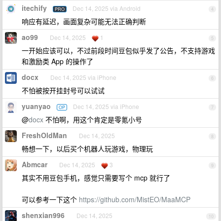
itechify
Dec 14, 2025 via Android
PRO
4
响应有延迟，画面复杂可能无法正确判断
ao99
Dec 14, 2025
1
5
一开始应该可以，不过前段时间豆包似乎发了公告，不支持游戏
和激励类 App 的操作了
docx
Dec 14, 2025 via iPhone
6
不怕被按开挂封号可以试试
yuanyao
Dec 14, 2025 via iPhone
OP
7
@
docx
不怕啊，用这个肯定是零氪小号
FreshOldMan
Dec 14, 2025
8
畅想一下，以后买个机器人玩游戏，物理玩
Abmcar
Dec 14, 2025
3
9
其实不用豆包手机，感觉只需要写个 mcp 就行了
可以参考一下这个
https://github.com/MistEO/MaaMCP
shenxian996
Dec 14, 2025
10