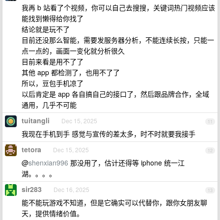
我再 b 站看了个视频，你可以自己去搜搜，关键词热门视频应该
能找到懒得给你找了
结论就是玩不了
目前还没那么智能，需要发服务器分析，不能连续长按，只能一
点一点的，画面一变化就分析很久
目前来看是用不了了
其他 app 都检测了，也用不了了
所以，豆包手机凉了
以后肯定是 app 各自搞自己的接口了，然后跟品牌合作，全域
通用，几乎不可能
tuitangli
Dec 15, 2025
11
我现在手机到手 感觉与宣传的差太多，时不时就要我接手
tetora
Dec 15, 2025
12
@
shenxian996
那没用了，估计还得等 iphone 统一江
湖。。。。
sir283
Dec 16, 2025
13
能不能玩游戏不知道，但是它确实可以代替你，跟你女朋友聊
天，提供情绪价值。