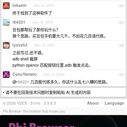
lokamir
Dec 16, 2025
14
终于找到了这种软件了
rb6221
Dec 16, 2025
15
豆包都帮玩了那你玩什么？
换个思路，买豆包手机要大几千，不如花几百请代练。
lyxxxh2
Dec 16, 2025
16
之前写过,还不错。
adb shell 截屏
python opencv 匹配按钮位置,adb 触发点击。
CyouYamato
Dec 17, 2025
17
@
rb6221
几百能代练多久，你这什么乱七八糟的思路。
• 请不要在回答技术问题时复制粘贴 AI 生成的内容
© 2026 V2EX · 51ms · 3.9.8.5
About
·
Language
Phi Browser: the browser that knows you