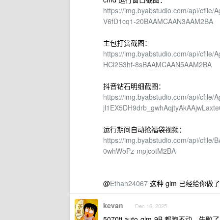
https://img.byabstudio.com/api/c
V6fD1cq1-20BAAMCAAN3AAM2BA
主包打赏截图：
https://img.byabstudio.com/api/c
HCi2S3hf-8sBAAMCAAN5AAM2BA
抖音钻石明细截图：
https://img.byabstudio.com/api/cf
jl1EX5DH9drb_gwhAqjtyAkAAjwLa
运行期间自动抢福袋视频：
https://img.byabstudio.com/api
0whWoPz-mpjcotM2BA
@
Ethan24067
这种 glm 已经给你
kevan
Dec 16, 2025
5070ti auto-glm-9B 都跑不动，失败