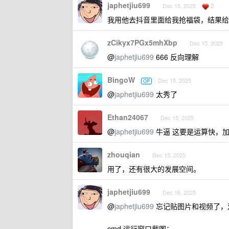
japhetjiu699
2
Dec 15, 2025
我用他去抖音里面给我抢福袋，结果给
zCikyx7PGx5mhXbp
Dec 15, 2025
@
japhetjiu699
666 反向理解
BingoW
Dec 15, 2025
OP
@
japhetjiu699
太秀了
Ethan24067
Dec 15, 2025
@
japhetjiu699
牛逼 这要是运算快，
zhouqian
Dec 15, 2025
用了，还有很大的发展空间。
japhetjiu699
Dec 16, 2025
@
japhetjiu699
忘记贴图片和视频了，双
cmd 运行窗口截图：