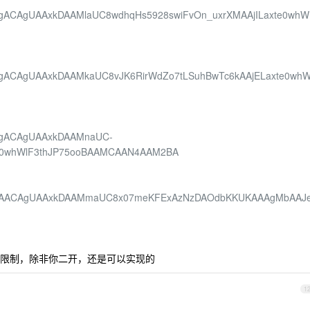
file/AgACAgUAAxkDAAMlaUC8wdhqHs5928swiFvOn_uxrXMAAjILaxte0whW
file/AgACAgUAAxkDAAMkaUC8vJK6RirWdZo7tLSuhBwTc6kAAjELaxte0wh
ile/AgACAgUAAxkDAAMnaUC-
xte0whWlF3thJP75ooBAAMCAAN4AAM2BA
/cfile/BAACAgUAAxkDAAMmaUC8x07meKFExAzNzDAOdbKKUKAAAgMbAAJ
做了限制，除非你二开，还是可以实现的
1
了。