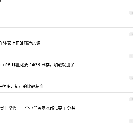
1
1
至不能在途家上正确筛选房源
1
glm-9B 非量化要 24GB 显存，加载就崩了
1
实好很多，执行的比较精准
1
觉非常慢。一个小任务基本都需要 1 分钟
1