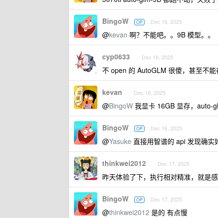
BingoW
Dec 16, 2025
OP
@
kevan
啊？不能吧。。9B 模型。。
cyp0633
Dec 16, 2025
不 open 的 AutoGLM 很傻，甚
kevan
Dec 16, 2025
@
BingoW
我显卡 16GB 显存，auto-
BingoW
Dec 16, 2025
OP
@
Yasuke
直接用智谱的 api 发现确
thinkwei2012
Dec 17, 2025
昨天体验了下，执行相对精准，就是感
BingoW
Dec 17, 2025
OP
@
thinkwei2012
是的 有点慢