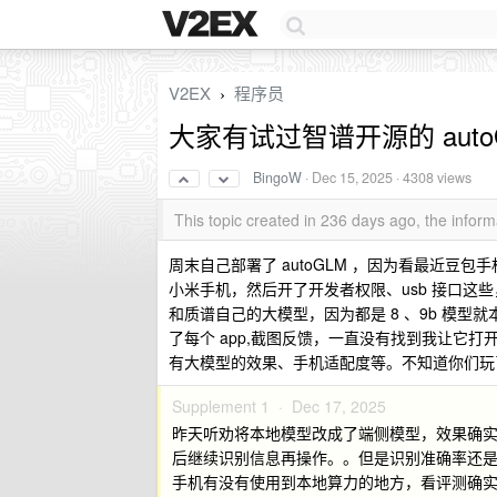
V2EX
程序员
›
大家有试过智谱开源的 aut
BingoW
·
Dec 15, 2025
· 4308 views
This topic created in 236 days ago, the info
周末自己部署了 autoGLM ，因为看最近豆包
小米手机，然后开了开发者权限、usb 接口这些，
和质谱自己的大模型，因为都是 8 、9b 模型
了每个 app,截图反馈，一直没有找到我让它打
有大模型的效果、手机适配度等。不知道你们玩
Supplement 1 ·
Dec 17, 2025
昨天听劝将本地模型改成了端侧模型，效果确实好
后继续识别信息再操作。。但是识别准确率还
手机有没有使用到本地算力的地方，看评测确