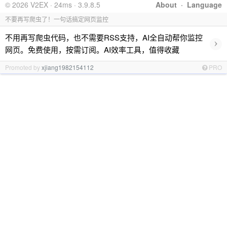
© 2026 V2EX · 24ms · 3.9.8.5
About
·
Language
不要再写爬虫了！一句话搞定网页监控
不用再写爬虫代码，也不需要RSS支持，AI全自动帮你监控
›
网页。免费使用，按需订阅。AI效率工具，值得收藏
Promoted by
xjiang1982154112
PRO