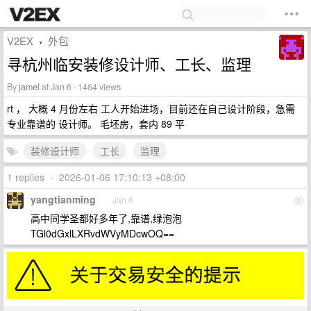
V2EX
外包
›
寻杭州临安装修设计师、工长、监理
By
jamel
at Jan 6 · 1464 views
rt ， 大概 4 月份左右 工人开始进场，目前还在自己设计阶段，急需
专业靠谱的 设计师。 毛坯房，套内 89 平
装修设计师
工长
监理
1 replies
•
2026-01-06 17:10:13 +08:00
yangtianming
Jan 6
1
高中同学圣都好多年了,靠谱,绿泡泡
TGl0dGxlLXRvdWVyMDcwOQ==