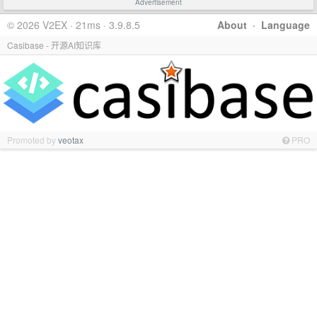
Advertisement
© 2026 V2EX · 21ms · 3.9.8.5
About
·
Language
Casibase - 开源AI知识库
Promoted by
veotax
PRO