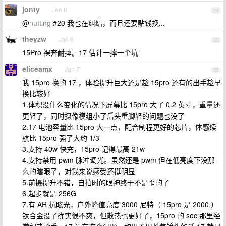
jonty
Jan 6
24
@
nutting
#20 我也在纠结，而且还要贴钱换...
theyzw
Jan 6
25
15Pro 裸奔耐摔。17 估计一摔一个坑
eliceamx
Jan 7
26
我 15pro 换的 17 ，体验提升巨大还是趁 15pro 还有的出手趁早
换比较好
1.体积没什么变化的情况下屏幕比 15pro 大了 0.2 英寸，重量还
更轻了，同时摄像模组小了后头重脚轻的问题也没了
2.17 电池容量比 15pro 大一点，配合制程更好的芯片，体感续
航比 15pro 强了大约 1/3
3.支持 40w 快充，15pro 记得最高 21w
4.支持禁用 pwm 脉冲调光。虽然还是 pwm 但在低亮度下没那
么的瞎眼了，对我来说感受还挺明显
5.前摄提升不错，自拍时的眼神终于不是歪的了
6.起步就是 256G
7.有 AR 抗眩光，户外峰值亮度 3000 尼特（ 15pro 是 2000 ）
钛合金没了确实很不爽，但散热也更好了，15pro 的 soc 那里经