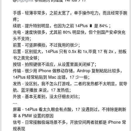
手感 - 轻薄非常多，之前太宽了，单手操作吃力，而且经常手腕
疼；
续航 - 提升特别明显，也因为之前 14Plus 🔋 是 84% ；
充电 - 速度快很多，尤其前 80% 明显快，但个别国产安卓快充
头不支持；
前置 - 可竖屏横拍，不过我用的很少；
后置 - 区别挺大，14Plus 只有 0.5x 和 1x,毕竟 17 有 2x ，拍板
书之类完全够；
按钮 - 拍照键很不适应，从设置里面关闭掉了；
传输 - 很少用 iPhone 做移动存储，Airdrop 复制粘贴比较多，
14Plus 经常粘贴到 Mac 出错，17 少一些；
发热 - 没区别，我不怎么打游戏，二者的发热都不太明显，就导
航、蓝牙播放 来说，17 发热低；
外放 - 基本无差别，没太仔细去对比；
---
屏幕 - 14Plus 看太久眼会有点酸，17 没遇到过，不排除是刷新
率 & PMW 设置的原因
信号 - 日常接触极端场景不多，开放空间两者就都是 iPhone 常
规表现