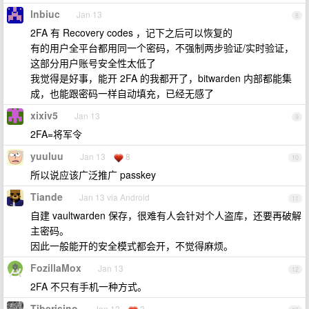
lnbiuc
Jan 13
8
2FA 有 Recovery codes ，记下之后可以恢复的
有的用户全平台都用同一个密码，不强制两步验证/实时验证，
这部分用户账号安全性太低了
我觉得是好事，能开 2FA 的我都开了，bitwarden 内部都能集
成，也能跟密码一样自动填充，已经无感了
xixiv5
Jan 13
9
2FA=将军令
yuuluu
Jan 13
8
10
所以说应该广泛推广 passkey
Tiande
Jan 13 via Android
11
自建 vaultwarden 保存，很难有人会针对个人盗库，还要再破解
主密码。
因此一般能开的安全模式都会开，不觉得麻烦。
FozillaMox
Jan 13
12
2FA 不只有手机一种方式。
Tiberisino
Jan 13
3