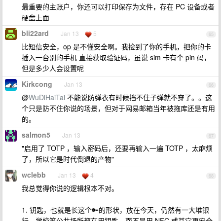
最重要的主账户，你还可以打印保存为文件，存在 PC 设备或者
硬盘上面
bli22ard
Jan 13
5
65
比短信安全，op 是不懂安全啊。我捡到了你的手机，把你的卡
插入一台别的手机 直接获取验证码，虽说 sim 卡有个 pin 码，
但是多少人会设置呢
Kirkcong
Jan 13
66
@
WuDiHaiTai
不能说防弹衣有时候挡不住子弹就不穿了。。这
个只是防不住你说的场景，但对于网易邮箱当年被拖库还是有用
的。
salmon5
Jan 13
67
"启用了 TOTP ，输入密码后，还要再输入一遍 TOTP ，太麻烦
了，所以它是时代倒退的产物"
wclebb
Jan 13
4
68
我总觉得你说的逻辑根本不对。
1. 钥匙，也就是长这个🔑的形状，放在今天，仍然有一大堆银
行、学校等公共场所都在用钥匙，而不是用 NFC 或其它更安全