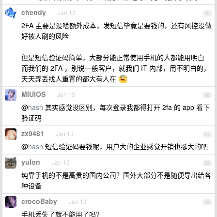
chendy
Jan 13
35
2FA 主要是没啥额外成本，发短信毕竟是要钱的，还有风控没做
好被人刷的风险
但是短信验证码简单，大部分能正常使用手机的人都能用明白
而我们的 2FA ，别说一般客户，就我们 IT 内部，用不明白的，
天天弄丢找人重置的都大有人在
MIUIOS
Jan 13
36
@
hash
其实感觉没区别，每次登录我都得打开 2fa 的 app 看下
验证码
zx9481
Jan 13
37
@
hash
短信验证码要钱呢，用户大的企业感觉开销也挺大的吧
yulon
Jan 13
38
纯靠手机的不是高贵的国内公司？国外大部分不是随便导出给各
种设备
crocoBaby
Jan 13
39
手机丢失了就不能用了吗?