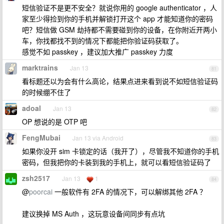
短信验证不是更不安全？就说你用的 google authenticator ，人
家至少得捡到你的手机并解锁打开这个 app 才能知道你的密码
吧？短信做 GSM 劫持都不需要碰到你的设备，在你附近开两小
车，你找都找不到的情况下都能把你验证码获取了。
感觉不如 passkey ，建议加大推广 passkey 力度
marktrains
Jan 13
81
看标题还以为会有什么高论，结果点进来看到说不如短信验证码
的时候绷不住了
adoal
Jan 13
82
OP 想说的是 OTP 吧
FengMubai
Jan 13 via Android
83
如果你没开 sim 卡锁定的话（我开了），尽管我不知道你的手机
密码，但我把你的卡装到我的手机上，就可以看短信验证码了
zsh2517
Jan 13
1
84
@
poorcai
一般软件有 2FA 的情况下，可以解绑其他 2FA ？
建议换掉 MS Auth ，这玩意设备间同步有点坑