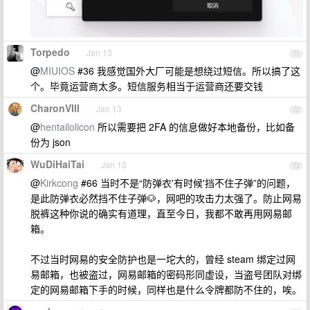
Torpedo
Jan 13
71
@
MIUIOS
#36 我感觉国外大厂可能是想绕过短信。所以搞了这
个。毕竟运营商太多。短信服务相当于运营商还要交钱
CharonVIII
Jan 13
72
@
hentailolicon
所以需要把 2FA 的信息做好本地备份，比如备
份为 json
WuDiHaiTai
Jan 13
73
@
Kirkcong
#66 当时不是“防弹衣'有时候'挡不住子弹”的问题，
是此防弹衣必然挡不住子弹🐶，网吧的攻击力太强了。防止网易
脱裤这种你说的确实有道理，直至今日，我都不敢再用网易邮
箱。
不过当时网易的安全防护也是一坨大的，曾经 steam 绑定过网
易邮箱，也被盗过，网易邮箱的密码形同虚设，当盗号团队对绑
定的网易邮箱下手的时候，同样也是什么令牌都防不住的，唉。