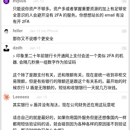
evplus
Jan 13
74
只能说你资产不够多。资产多或者掌握重要资源的加上有足够安
全意识的人会避开没有 2FA 的服务。你想想站长的 email 有没
有开 2FA
feller
Jan 13 via iPhone
75
那你又不说哪个更安全
dzdh
Jan 13
76
> 印象里二十年前银行卡开通网上支付会送一个类似 2FA 的机
器, 会隔几秒换一组数字作为验证码
这个除了是跟支付有关，还和限额有关，现在是统一收到非柜交
易限额，但是有些银行的限额还是跟这个有关系的。最开始的时
候农行 U 盾是无限额的，短信和收银银行一天就几万块钱。
Leeeeex
Jan 13
77
其实银行 u 盾并没有淘汰，现在公司财务还在用这玩意呢
适合自己的就是最好的，如果你用国外服务但是还想像国内一样
都用短信验证码的话，就会碰到因为各种各样的原因接不到验证