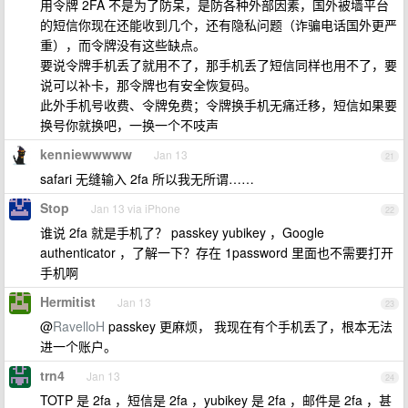
用令牌 2FA 不是为了防呆，是防各种外部因素，国外被墙平台
的短信你现在还能收到几个，还有隐私问题（诈骗电话国外更严
重），而令牌没有这些缺点。
要说令牌手机丢了就用不了，那手机丢了短信同样也用不了，要
说可以补卡，那令牌也有安全恢复码。
此外手机号收费、令牌免费；令牌换手机无痛迁移，短信如果要
换号你就换吧，一换一个不吱声
kenniewwwww
Jan 13
21
safari 无缝输入 2fa 所以我无所谓……
Stop
Jan 13 via iPhone
22
谁说 2fa 就是手机了？ passkey yubikey ，Google
authenticator ，了解一下？存在 1password 里面也不需要打开
手机啊
Hermitist
Jan 13
23
@
RavelloH
passkey 更麻烦， 我现在有个手机丢了，根本无法
进一个账户。
trn4
Jan 13
24
TOTP 是 2fa ，短信是 2fa ，yubikey 是 2fa ，邮件是 2fa ，甚