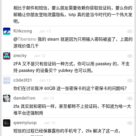
相比于邮件和短信，要么朋友需要依赖你获取验证码，要么你的
邮箱让你朋友登陆泄露隐私，totp 真的是当今时代的一个伟大发
明。
Kirkcong
Jan 13
51
@
Tiberisino
我的 steam 就是因为只用输入密码被盗了，上面的
游戏价值几千
zmcity
Jan 13
52
2FA 又不是只有验证码一种方式，你可以用 passkey 的，不支
持 passkey 的设备买个 yubikey 也可以用。
c3de3f21
Jan 13
53
你们在讨论我冲 60QB 送一张密保卡的这个密保卡的问题吗？
dandel1on
Jan 13
54
2fa 其实就和密码一样，甚至都称不上验证码，不知道为啥一大
堆平台还强制用
qwertyiuop
Jan 13
55
短信的过程已经保暴露你的手机号了，2fa 解决了这一点，