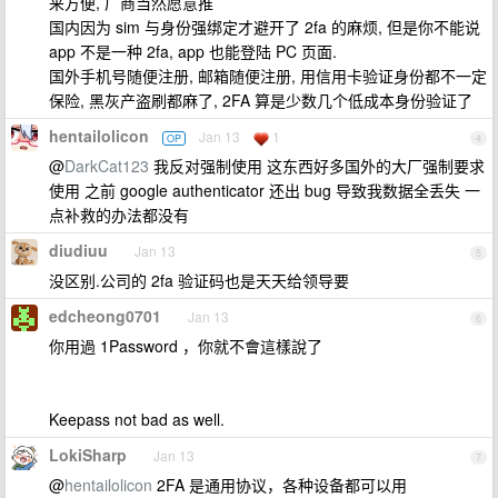
来方便, 厂商当然愿意推
国内因为 sim 与身份强绑定才避开了 2fa 的麻烦, 但是你不能说
app 不是一种 2fa, app 也能登陆 PC 页面.
国外手机号随便注册, 邮箱随便注册, 用信用卡验证身份都不一定
保险, 黑灰产盗刷都麻了, 2FA 算是少数几个低成本身份验证了
hentailolicon
Jan 13
1
OP
4
@
DarkCat123
我反对强制使用 这东西好多国外的大厂强制要求
使用 之前 google authenticator 还出 bug 导致我数据全丢失 一
点补救的办法都没有
diudiuu
Jan 13
5
没区别.公司的 2fa 验证码也是天天给领导要
edcheong0701
Jan 13
6
你用過 1Password ，你就不會這樣說了
Keepass not bad as well.
LokiSharp
Jan 13
7
@
hentailolicon
2FA 是通用协议，各种设备都可以用