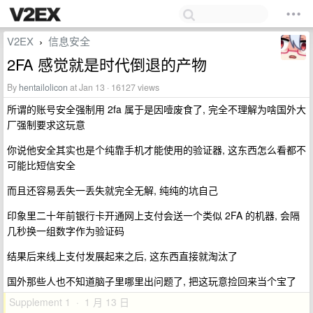
V2EX
信息安全
›
2FA 感觉就是时代倒退的产物
By
hentailolicon
at Jan 13 · 16127 views
所谓的账号安全强制用 2fa 属于是因噎废食了, 完全不理解为啥国外大
厂强制要求这玩意
你说他安全其实也是个纯靠手机才能使用的验证器, 这东西怎么看都不
可能比短信安全
而且还容易丢失一丢失就完全无解, 纯纯的坑自己
印象里二十年前银行卡开通网上支付会送一个类似 2FA 的机器, 会隔
几秒换一组数字作为验证码
结果后来线上支付发展起来之后, 这东西直接就淘汰了
国外那些人也不知道脑子里哪里出问题了, 把这玩意捡回来当个宝了
Supplement 1 · 1 月 13 日