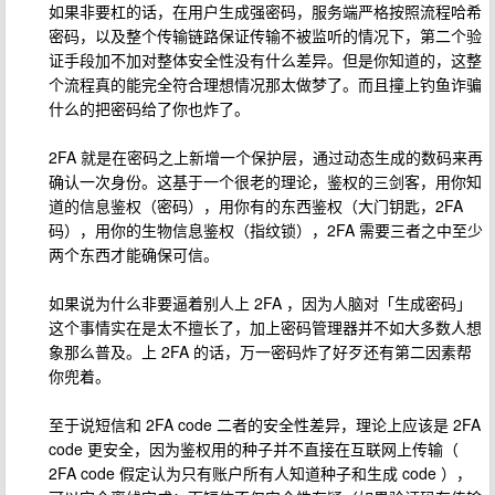
如果非要杠的话，在用户生成强密码，服务端严格按照流程哈希
密码，以及整个传输链路保证传输不被监听的情况下，第二个验
证手段加不加对整体安全性没有什么差异。但是你知道的，这整
个流程真的能完全符合理想情况那太做梦了。而且撞上钓鱼诈骗
什么的把密码给了你也炸了。
2FA 就是在密码之上新增一个保护层，通过动态生成的数码来再
确认一次身份。这基于一个很老的理论，鉴权的三剑客，用你知
道的信息鉴权（密码），用你有的东西鉴权（大门钥匙，2FA
码），用你的生物信息鉴权（指纹锁），2FA 需要三者之中至少
两个东西才能确保可信。
如果说为什么非要逼着别人上 2FA ，因为人脑对「生成密码」
这个事情实在是太不擅长了，加上密码管理器并不如大多数人想
象那么普及。上 2FA 的话，万一密码炸了好歹还有第二因素帮
你兜着。
至于说短信和 2FA code 二者的安全性差异，理论上应该是 2FA
code 更安全，因为鉴权用的种子并不直接在互联网上传输（
2FA code 假定认为只有账户所有人知道种子和生成 code ），