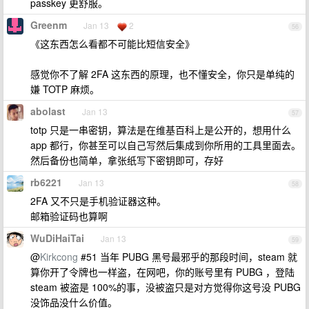
passkey 更舒服。
Greenm
Jan 13
2
56
《这东西怎么看都不可能比短信安全》
感觉你不了解 2FA 这东西的原理，也不懂安全，你只是单纯的
嫌 TOTP 麻烦。
abolast
Jan 13
57
totp 只是一串密钥，算法是在维基百科上是公开的，想用什么
app 都行，你甚至可以自己写然后集成到你所用的工具里面去。
然后备份也简单，拿张纸写下密钥即可，存好
rb6221
Jan 13
58
2FA 又不只是手机验证器这种。
邮箱验证码也算啊
WuDiHaiTai
Jan 13
59
@
Kirkcong
#51 当年 PUBG 黑号最邪乎的那段时间，steam 就
算你开了令牌也一样盗，在网吧，你的账号里有 PUBG ，登陆
steam 被盗是 100%的事，没被盗只是对方觉得你这号没 PUBG
没饰品没什么价值。