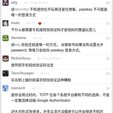
wfg
Jan 13 via iPhone
29
@
Hermitist
不知道你在开玩笑还是在想象，passkey 不可能是
唯一的登录方式
hash
Jan 13
41
30
干什么都需要手机接短信验证码才是他妈的傻逼玩意儿
Hermitist
Jan 13
31
@
wfg
目前还就是唯一的方式， 谷歌账号如果没有设置允许
password, 煞笔只会给你 passkey 登录方式。
RobinHuuu
Jan 13 via iPhone
32
居然把手机短信验证码当宝
TarotVoyager
Jan 13
33
实名制上脑的就喜欢短信验证这种糟粕
irainsoft
Jan 13
34
是你没用过好的，TOTP 在各个系统平台都有不同的选择，不是
一定要选移动端 Google Authenticator
2FA 的形式有很多，许多主流方法都是可以完全抛弃手机的