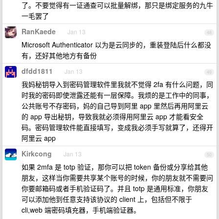
了。不要觉得有一证通查可以批量解绑，那只是绑定服务的九牛
一毛罢了
RanKaede
Jan 13
48
Microsoft Authenticator 以为是云同步的，重装登陆后什么都没
有，还好其他地方有备份
dfdd1811
Jan 13
49
我妈秘钥导入到密码管理软件里我就不觉得 2fa 有什么问题，同
时我的密码即使泄露还能有一层保障。我烦的是工作中的同事，
公共账号不存密码，妈的自己导到阿里 app 里然后再用阿里云
的 app 导出秘钥，导致我就必须得用阿里云 app 才能看安全
码。密码管理软件能直接填写，变成我必须手写就算了，还得开
阿里云 app
Kirkcong
Jan 13
50
如果 2mfa 是 totp 验证，那你可以把 token 备份或分享给其他
朋友，这样当你需要共享某个账号的时候，你的朋友就不需要问
你要邮箱码或者手机验证码了。并且 totp 是通用标准，你朋友
可以添加他到任意支持该协议的 client 上，包括但不限于
cli,web 端密码填充器，手机端验证器。