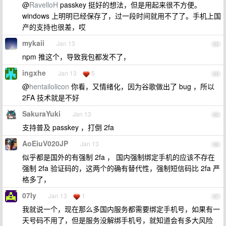
@
RavelloH
passkey 挺好的想法，但是用起来很不方便。
windows 上明明已经保存了，过一段时间就用不了了。手机上国
产的支持也很差，哎
mykaii
Jan 13
43
npm 推这个，导致我包都发不了，
ingxhe
Jan 13
5
44
@
hentailolicon
你看，又情绪化，因为谷歌做出了 bug ，所以
2FA 技术就是不好
SakuraYuki
Jan 13
45
支持普及 passkey ，打倒 2fa
AoEiuV020JP
Jan 13
46
似乎都是国外的有强制 2fa ， 国内强制绑定手机的应该不存在
强制 2fa 验证码的，这两个的确有替代性，强制短信码比 2fa 严
格多了，
07ly
Jan 13
1
47
我就说一个，现在那么多国内服务都需要绑定手机号，如果有一
天号码不用了，但是服务没解绑手机号，就知道会有多大风险