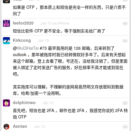
如果是 OTP ，那本质上和短信是完全一样的东西，只是介质不
同了
leefor2020
Jan 13 via iPhone
90
短信比软件 OTP 更不安全，等于强制实名给厂商了
Kirkcong
Jan 13
91
@
WuDiHaiTai
#73 最早我用的是 126 邮箱，后来转到了
outlook ，那年被拖库时我已经转微软好多年了。后来有天想起
来这个邮箱，登上去看了眼，号还在，没给我注销了，但是里面
被人绑定了定时发送广告的服务，好在频率不高才能或到现在
吧。
其实拖库可以理解，不理解的是网易竟然明文存放密码到数据
库，哈希/加密一个没用啊。
dolphintwo
Jan 13
92
首先吧，短信也是 2FA ，邮件也是 2FA ，我感觉你说的 2FA 特
指 OTP
Astrian
Jan 13
93