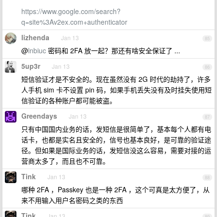
https://www.google.com/search?
q=site%3Av2ex.com+authenticator
lizhenda
Jan 13
85
@
lnbiuc
密码和 2FA 放一起？那还有啥安全保证了 ...
5up3r
Jan 13
86
短信验证才是不安全的。现在虽然没有 2G 时代的劫持了，许多
人手机 sim 卡不设置 pin 码，如果手机丢失没有及时挂失使用短
信验证的各种账户都可能被盗。
Greendays
Jan 13
87
只有中国国内业务的话，发短信是很简单了，基本每个人都有电
话卡，也都是实名且安全的，信号也基本良好，是可靠的验证途
径。但如果是国际业务的话，发短信没这么容易，需要对接的运
营商太多了，而且也不可靠。
Tink
Jan 13
88
哪种 2FA ，Passkey 也是一种 2FA ，这个可真是太方便了，从
来不用输入用户名密码之类的东西
Tink
Jan 13
89