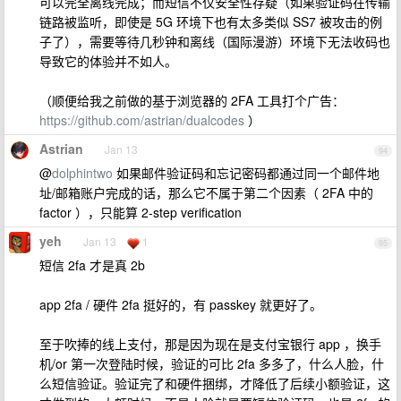
可以完全离线完成；而短信不仅安全性存疑（如果验证码在传输
链路被监听，即使是 5G 环境下也有太多类似 SS7 被攻击的例
子了），需要等待几秒钟和离线（国际漫游）环境下无法收码也
导致它的体验并不如人。
（顺便给我之前做的基于浏览器的 2FA 工具打个广告：
https://github.com/astrian/dualcodes
）
Astrian
Jan 13
94
@
dolphintwo
如果邮件验证码和忘记密码都通过同一个邮件地
址/邮箱账户完成的话，那么它不属于第二个因素（ 2FA 中的
factor ），只能算 2-step verification
yeh
Jan 13
1
95
短信 2fa 才是真 2b
app 2fa / 硬件 2fa 挺好的，有 passkey 就更好了。
至于吹捧的线上支付，那是因为现在是支付宝银行 app ，换手
机/or 第一次登陆时候，验证的可比 2fa 多多了，什么人脸，什
么短信验证。验证完了和硬件捆绑，才降低了后续小额验证，这