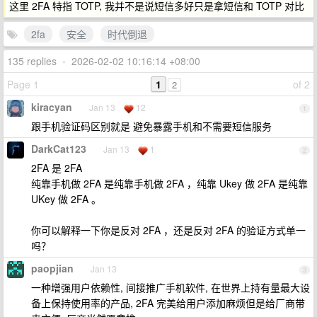
这里 2FA 特指 TOTP, 我并不是说短信多好只是拿短信和 TOTP 对比
2fa
安全
时代倒退
135 replies
•
2026-02-02 10:16:14 +08:00
Page 1
1
of 2
2
kiracyan
Jan 13
12
1
跟手机验证码区别就是 避免暴露手机和不需要短信服务
DarkCat123
Jan 13
1
2
2FA 是 2FA
纯靠手机做 2FA 是纯靠手机做 2FA ，纯靠 Ukey 做 2FA 是纯靠
UKey 做 2FA 。
你可以解释一下你是反对 2FA ，还是反对 2FA 的验证方式单一
吗？
paopjian
Jan 13
3
一种增强用户依赖性, 间接推广手机软件, 在世界上持有量最大设
备上保持使用率的产品, 2FA 完美给用户添加麻烦但是给厂商带