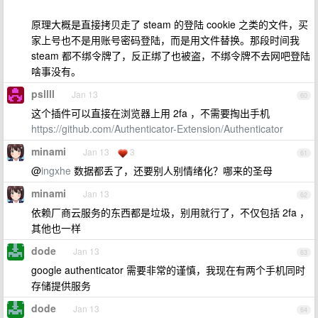
原理大概是直接拷贝走了 steam 的登陆 cookie 之类的文件，买
家上号也不是用账号密码登陆，而是用文件替换。那段时间我
steam 都不绑令牌了，反正绑了也被盗，不绑令牌不去网吧登陆
啥事没有。
psllll
Jan 13
60
这个插件可以直接在浏览器上用 2fa ，不需要掏出手机
https://github.com/Authenticator-Extension/Authenticator
minami
Jan 13
3
61
@
ingxhe
数据都丢了，还要别人别情绪化？哪来的圣母
minami
Jan 13
62
依赖厂商云服务的东西都是垃圾，别用就行了，不仅包括 2fa ，
其他也一样
dode
Jan 13
63
google authenticator 需要非常的谨慎，我现在有两个手机同时
存储提供服务
dode
Jan 13
64