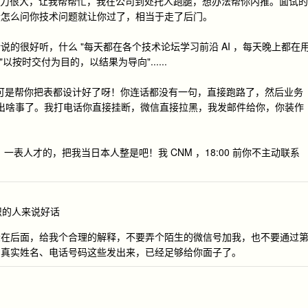
养娃压力很大，让我帮帮忙，我在公司到处托人跑腿，想办法帮你内推。面试的
没怎么问你技术问题就让你过了，相当于走了后门。
的很好听，什么 "每天都在各个技术论坛学习前沿 AI ，每天晚上都在
以按时交付为目的，以结果为导向"......
，我可是帮你把表都设计好了呀！你连话都没有一句，直接跑路了，然后业务
为你出啥事了。我打电话你直接挂断，微信直接拉黑，我发邮件给你，你装作
文，一表人才的，把我当日本人整是吧！我 CNM ，18:00 前你不主动联系
认识的人来说好话
躲在后面，给我个合理的解释，不要弄个陌生的微信号加我，也不要通过
、真实姓名、电话号码这些发出来，已经足够给你面子了。