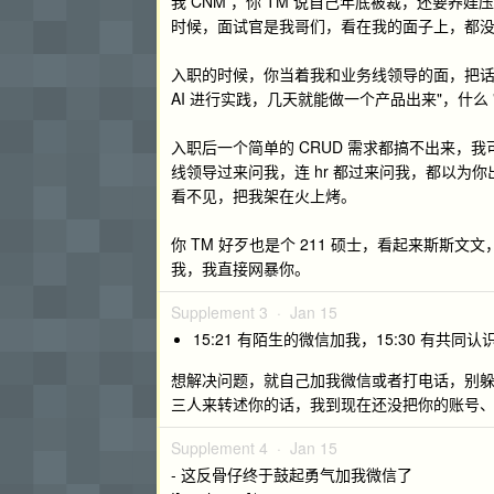
我 CNM ，你 TM 说自己年底被裁，还要
时候，面试官是我哥们，看在我的面子上，都
入职的时候，你当着我和业务线领导的面，把话说
AI 进行实践，几天就能做一个产品出来"，什么 "
入职后一个简单的 CRUD 需求都搞不出来
线领导过来问我，连 hr 都过来问我，都以
看不见，把我架在火上烤。
你 TM 好歹也是个 211 硕士，看起来斯斯文
我，我直接网暴你。
Supplement 3 ·
Jan 15
15:21 有陌生的微信加我，15:30 有共同
想解决问题，就自己加我微信或者打电话，别
三人来转述你的话，我到现在还没把你的账号
Supplement 4 ·
Jan 15
- 这反骨仔终于鼓起勇气加我微信了