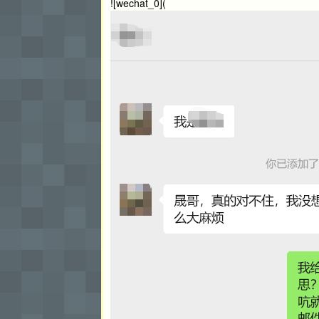
![wechat_0](