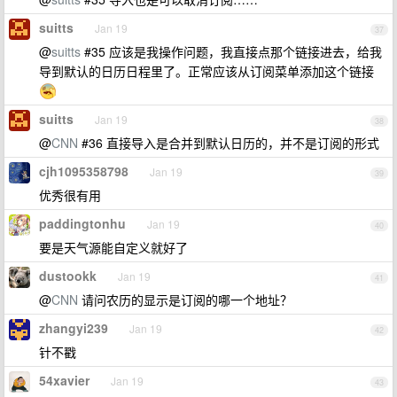
suitts
Jan 19
37
@
suitts
#35 应该是我操作问题，我直接点那个链接进去，给我
导到默认的日历日程里了。正常应该从订阅菜单添加这个链接
suitts
Jan 19
38
@
CNN
#36 直接导入是合并到默认日历的，并不是订阅的形式
cjh1095358798
Jan 19
39
优秀很有用
paddingtonhu
Jan 19
40
要是天气源能自定义就好了
dustookk
Jan 19
41
@
CNN
请问农历的显示是订阅的哪一个地址？
zhangyi239
Jan 19
42
针不戳
54xavier
Jan 19
43