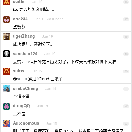
suitts
Jan 19
16
ics 导入的怎么删掉。。
one234
Jan 19 via iPhone
17
点赞👍
tigerZhang
Jan 19
18
成功添加，感谢分享。
sanshao124
Jan 19
19
点赞，节假日补充日历太好了，不过天气预报好像不太准
suitts
Jan 19
20
@
suitts
通过 iCloud 回滚了
simbaCheng
Jan 19
21
不错不错
dongQQ
Jan 19
22
真不错
Autonomous
Jan 19
23
刚试了下，数据不准。坐标 0755 ，从本周三开始要大降温了，