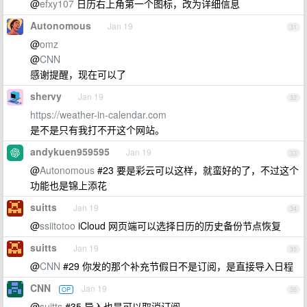
@
efxy107
日历右上角第一个图标，改为详细信息
Autonomous
Jan 19
31
@
omz
@
CNN
感谢提醒，现在可以了
shervy
Jan 19
32
https://weather-in-calendar.com
是不是只有我打不开这个网站。
andykuen959595
Jan 19
33
@
Autonomous
#23 要是彩云可以这样，就蛮好的了，不过这个
功能也是锦上添花
suitts
Jan 19
34
@
ssiitotoo
iCloud 网页端可以选择日历的历史备份节点恢复
suitts
Jan 19
35
@
CNN
#29 你发的那个补充节假日不是订阅，是直接导入日程
CNN
Jan 19
OP
36
@
suitts
#35 导入也是可以取消订阅……