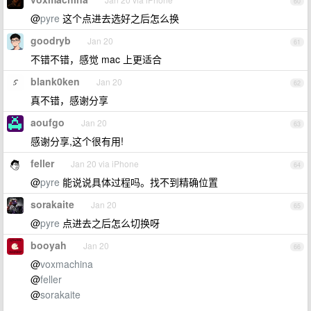
60
@
pyre
这个点进去选好之后怎么换
goodryb
Jan 20
61
不错不错，感觉 mac 上更适合
blank0ken
Jan 20
62
真不错，感谢分享
aoufgo
Jan 20
63
感谢分享,这个很有用!
feller
Jan 20 via iPhone
64
@
pyre
能说说具体过程吗。找不到精确位置
sorakaite
Jan 20
65
@
pyre
点进去之后怎么切换呀
booyah
Jan 20
66
@
voxmachina
@
feller
@
sorakaite