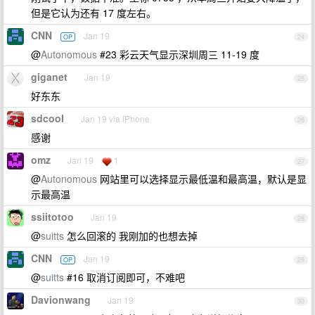
但是它认为还有 17 度左右。
CNN
Jan 19
OP
24
@
Autonomous
#23 彩云天气显示深圳周三 11-19 度
giganet
Jan 19
25
好东东
sdcool
Jan 19 via iPhone
26
感谢
omz
Jan 19
1
27
@
Autonomous
网站里可以选择显示最低温和最高温，默认是显
示最高温
ssiitotoo
Jan 19
28
@
suitts
怎么回滚的 我刚加的也想去掉
CNN
Jan 19
OP
29
@
suitts
#16 取消订阅即可，不难吧
Davionwang
Jan 19
30