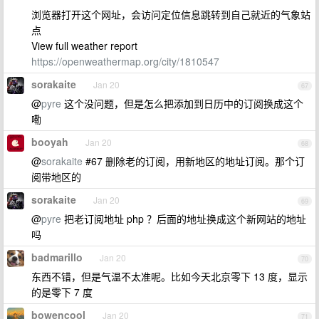
浏览器打开这个网址，会访问定位信息跳转到自己就近的气象站
点
View full weather report
https://openweathermap.org/city/1810547
sorakaite
Jan 20
67
@
pyre
这个没问题，但是怎么把添加到日历中的订阅换成这个
嘞
booyah
Jan 20
68
@
sorakaite
#67 删除老的订阅，用新地区的地址订阅。那个订
阅带地区的
sorakaite
Jan 20
69
@
pyre
把老订阅地址 php ？后面的地址换成这个新网站的地址
吗
badmarillo
Jan 20
70
东西不错，但是气温不太准呢。比如今天北京零下 13 度，显示
的是零下 7 度
bowencool
Jan 20
71