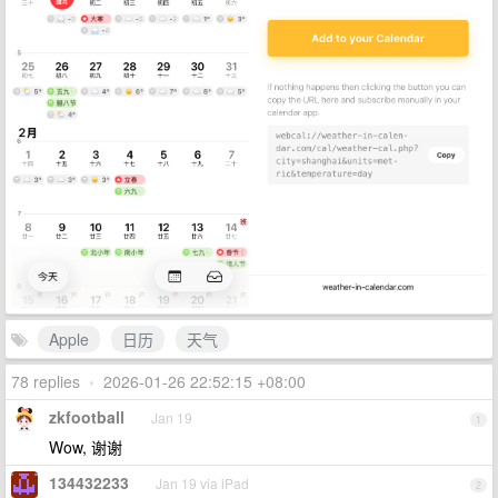
Apple
日历
天气
78 replies
•
2026-01-26 22:52:15 +08:00
zkfootball
Jan 19
1
Wow, 谢谢
134432233
Jan 19 via iPad
2