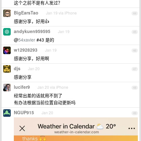
这个之前不是有人发过？
BigEarsTao
Jan 19 via iPhone
44
感谢分享，好用👍
andykuen959595
Jan 19
45
@
54xavier
#43 是的
w12928293
Jan 19
46
感谢分享，好用啊
djs
Jan 20
47
感谢分享
lucifer9
Jan 20 via iPhone
48
经常出差的话就用不到了
有办法根据当前位置自动更新吗
NGUP915
Jan 20
49