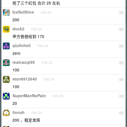
抢了三个红包 合计 25 左右
IceSolStice
Feb 24
34
200
duck2
Feb 24
35
甲方爸爸给到 170
qiulinheli
Feb 24
36
zero
realcaoqi95
Feb 24
37
100
mon6912640
Feb 24
38
100
SuperManNoPain
Feb 24
39
20
linnsh
Feb 24
40
200 ，稳定发挥