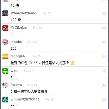
10 块
Whateverzhang
Feb 24
19
100 元
YaCiLaLei
Feb 24
20
0
labubu
Feb 24
21
200
GoogleQi
Feb 24
22
抢到的红包 21.35 ，我还是最大的那个
wxm
Feb 24
23
1000
lozzow
Feb 24
24
0 和一句年轻人需要奋斗
william926705111
Feb 24
25
550