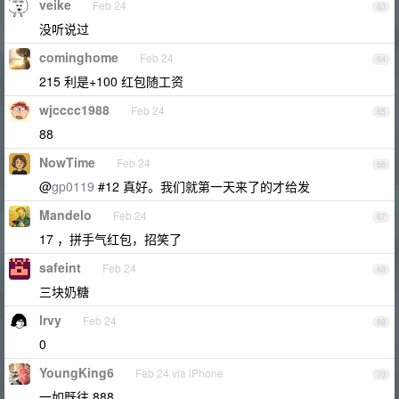
veike
Feb 24
63
没听说过
cominghome
Feb 24
64
215 利是+100 红包随工资
wjcccc1988
Feb 24
65
88
NowTime
Feb 24
66
@
gp0119
#12 真好。我们就第一天来了的才给发
Mandelo
Feb 24
67
17 ，拼手气红包，招笑了
safeint
Feb 24
68
三块奶糖
lrvy
Feb 24
69
0
YoungKing6
Feb 24 via iPhone
70
一如既往 888