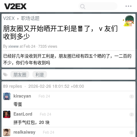
V2EX
职场话题
›
朋友圈又开始晒开工利是🧧了， v 友们
收到多少
By
xieww
at Feb 24 · 7335 views
已经好几年没收到开工利是，朋友圈已经有四五个晒的了，一二百的
不少，你们今年有收到吗
朋友圈
利是
89 replies
•
2026-02-26 18:01:52 +08:00
kiracyan
Feb 24
1
零蛋
EastLord
Feb 24
2
拼手气红包，20 块
realkaiway
Feb 24
3