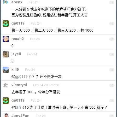
abenx
Feb 24
11
一人分到 2 块去年吃剩下的脆脆鲨巧克力饼干,
因为包装是红色的, 说是沾沾新年喜气,开工大吉
gp0119
Feb 24
12
第一天 500 ，第二天 300 ，第三天 200 ，共 1000
reoah2
Feb 24
13
0
jayeli
Feb 24
14
0
kill9
Feb 24
15
@
gp0119
？？？还不是发一次
victorysl
Feb 24 via iPhone
16
去年发了 100 ，今年分币没发
gp0119
Feb 24
17
@
kill9
#15 为了让员工准时来上班，第一天不来 500 就没了
Jony4Fun
Feb 24
18