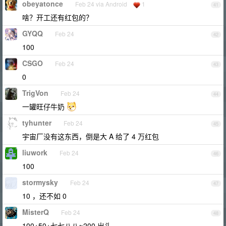
obeyatonce
Feb 24 via Android
1
41
啥？开工还有红包的？
GYQQ
Feb 24
42
100
CSGO
Feb 24
43
0
TrigVon
Feb 24
44
一罐旺仔牛奶
tyhunter
Feb 24
45
宇宙厂没有这东西，倒是大 A 给了 4 万红包
liuwork
Feb 24
46
100
stormysky
Feb 24
47
10 ，还不如 0
MisterQ
Feb 24
48
100+50+七七八八≈200 出头