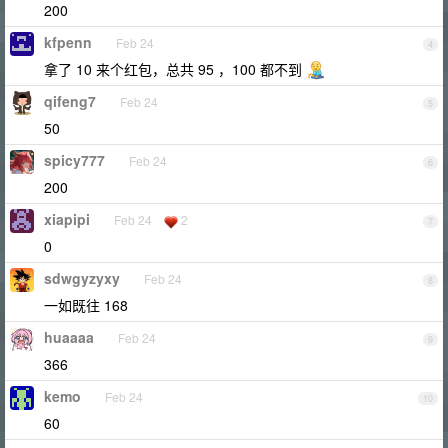
200
kfpenn
Feb 24
4
拿了 10 来个红包，总共 95 ，100 都不到
qifeng7
Feb 24
5
50
spicy777
Feb 24
6
200
xiapipi
Feb 24
2
7
0
sdwgyzyxy
Feb 24
8
一如既往 168
huaaaa
Feb 24
9
366
kemo
Feb 24
10
60