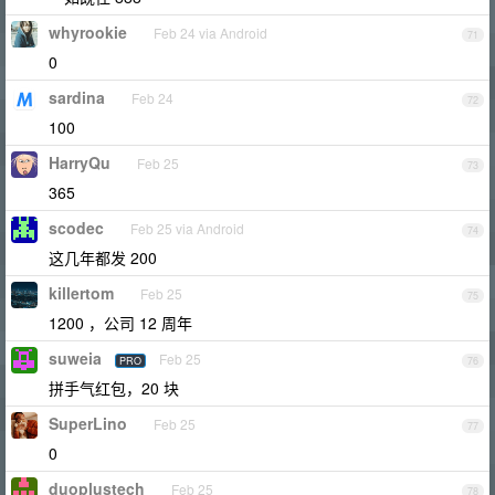
whyrookie
Feb 24 via Android
71
0
sardina
Feb 24
72
100
HarryQu
Feb 25
73
365
scodec
Feb 25 via Android
74
这几年都发 200
killertom
Feb 25
75
1200 ，公司 12 周年
suweia
Feb 25
PRO
76
拼手气红包，20 块
SuperLino
Feb 25
77
0
duoplustech
Feb 25
78