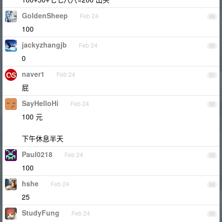
GoldenSheep
Feb 24
49
100
jackyzhangjb
Feb 24
50
0
naver1
Feb 24
51
屁
SayHelloHi
Feb 24
52
100 元
下午休息半天
Paul0218
Feb 24
53
100
hshe
Feb 24
54
25
StudyFung
Feb 24
55