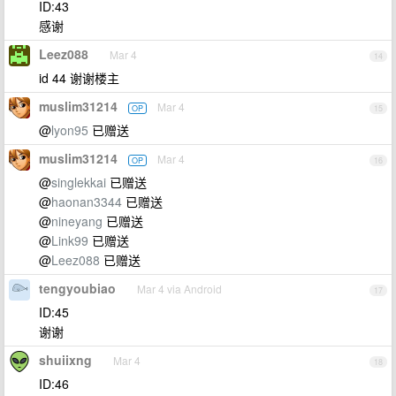
ID:43
感谢
Leez088
Mar 4
14
id 44 谢谢楼主
muslim31214
Mar 4
OP
15
@
lyon95
已赠送
muslim31214
Mar 4
OP
16
@
singlekkai
已赠送
@
haonan3344
已赠送
@
nineyang
已赠送
@
Link99
已赠送
@
Leez088
已赠送
tengyoubiao
Mar 4 via Android
17
ID:45
谢谢
shuiixng
Mar 4
18
ID:46