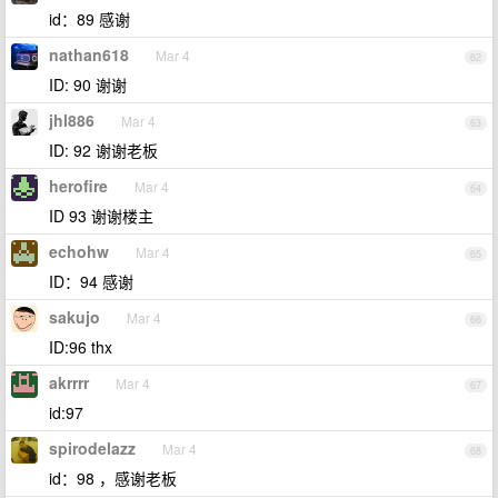
id：89 感谢
nathan618
Mar 4
62
ID: 90 谢谢
jhl886
Mar 4
63
ID: 92 谢谢老板
herofire
Mar 4
64
ID 93 谢谢楼主
echohw
Mar 4
65
ID：94 感谢
sakujo
Mar 4
66
ID:96 thx
akrrrr
Mar 4
67
id:97
spirodelazz
Mar 4
68
id：98 ，感谢老板