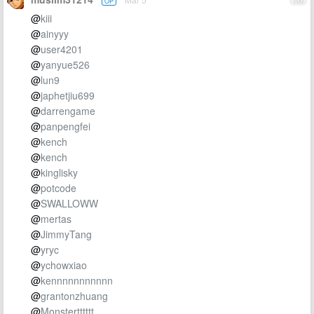
OP
100
@
kiii
@
ainyyy
@
user4201
@
yanyue526
@
lun9
@
japhetjiu699
@
darrengame
@
panpengfei
@
kench
@
kench
@
kinglisky
@
potcode
@
SWALLOWW
@
mertas
@
JimmyTang
@
yryc
@
ychowxiao
@
kennnnnnnnnnn
@
grantonzhuang
@
Monstertttttt