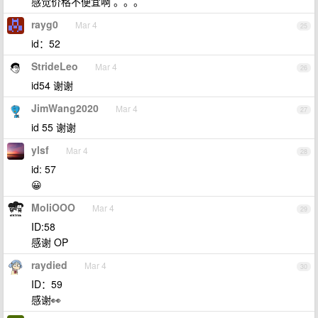
感觉价格不便宜啊 。。。
rayg0
Mar 4
25
id：52
StrideLeo
Mar 4
26
id54 谢谢
JimWang2020
Mar 4
27
id 55 谢谢
ylsf
Mar 4
28
id: 57
😀
MoliOOO
Mar 4
29
ID:58
感谢 OP
raydied
Mar 4
30
ID：59
感谢👀