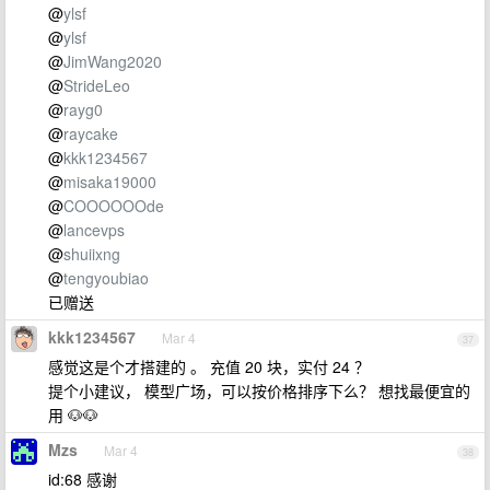
@
ylsf
@
ylsf
@
JimWang2020
@
StrideLeo
@
rayg0
@
raycake
@
kkk1234567
@
misaka19000
@
COOOOOOde
@
lancevps
@
shuiixng
@
tengyoubiao
已赠送
kkk1234567
Mar 4
37
感觉这是个才搭建的 。 充值 20 块，实付 24 ？
提个小建议， 模型广场，可以按价格排序下么？ 想找最便宜的
用 🐶🐶
Mzs
Mar 4
38
id:68 感谢