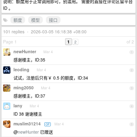
说明：额度用于正常调用即可，别滥用。 需要的直接在评论区留平台
ID 。
额度
模型
接口
101 replies
•
2026-03-05 16:18:38 +08:00
Page 1
1
of 2
2
newHunter
Mar 4
1
感谢楼主，ID:35
leoding
Mar 4
2
试试，注册后只有￥ 0.5 的额度，ID:34
ming2050
Mar 4
3
感谢楼主，ID:37
lany
Mar 4
4
ID 38 谢谢楼主
muslim31214
Mar 4
OP
5
@
newHunter
已赠送