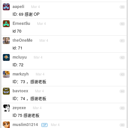
aapeli
Mar 4
39
ID: 69 感谢 OP
ErnestSu
Mar 4
40
id 70
theOneMe
Mar 4
41
id: 71
mcluyu
Mar 4
42
ID: 72
markzyh
Mar 4
43
ID：73 ，感谢老板
bavtoex
Mar 4
44
ID：74 ，感谢老板
zeyexe
Mar 4
45
ID 75 感谢老板
muslim31214
Mar 4
OP
46