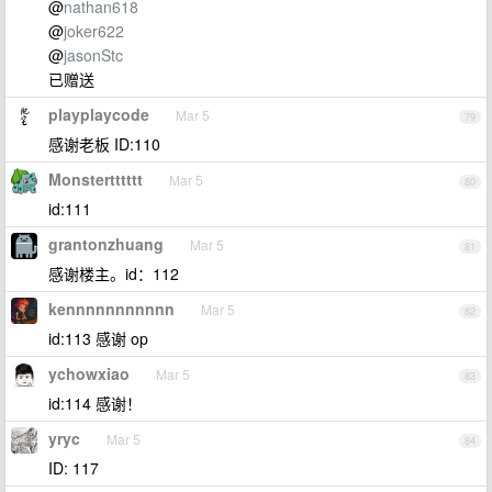
@
nathan618
@
joker622
@
jasonStc
已赠送
playplaycode
Mar 5
79
感谢老板 ID:110
Monstertttttt
Mar 5
80
id:111
grantonzhuang
Mar 5
81
感谢楼主。id：112
kennnnnnnnnnn
Mar 5
82
id:113 感谢 op
ychowxiao
Mar 5
83
id:114 感谢！
yryc
Mar 5
84
ID: 117