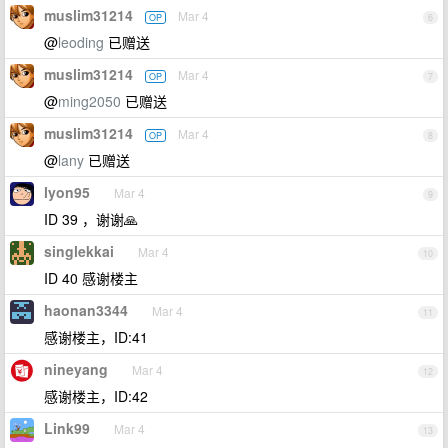
muslim31214
Mar 4
OP
6
@
leoding
已赠送
muslim31214
Mar 4
OP
7
@
ming2050
已赠送
muslim31214
Mar 4
OP
8
@
lany
已赠送
lyon95
Mar 4
9
ID 39 ，谢谢🙏
singlekkai
Mar 4
10
ID 40 感谢楼主
haonan3344
Mar 4
11
感谢楼主，ID:41
nineyang
Mar 4
12
感谢楼主，ID:42
Link99
Mar 4
13