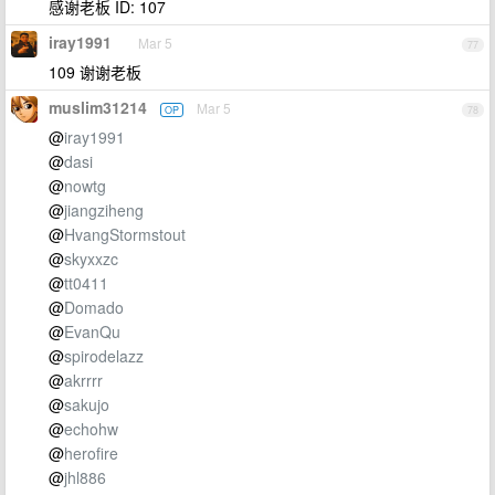
感谢老板 ID: 107
iray1991
Mar 5
77
109 谢谢老板
muslim31214
Mar 5
OP
78
@
iray1991
@
dasi
@
nowtg
@
jiangziheng
@
HvangStormstout
@
skyxxzc
@
tt0411
@
Domado
@
EvanQu
@
spirodelazz
@
akrrrr
@
sakujo
@
echohw
@
herofire
@
jhl886