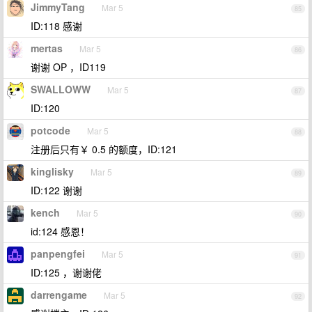
JimmyTang
Mar 5
85
ID:118 感谢
mertas
Mar 5
86
谢谢 OP ，ID119
SWALLOWW
Mar 5
87
ID:120
potcode
Mar 5
88
注册后只有￥ 0.5 的额度，ID:121
kinglisky
Mar 5
89
ID:122 谢谢
kench
Mar 5
90
id:124 感恩！
panpengfei
Mar 5
91
ID:125 ，谢谢佬
darrengame
Mar 5
92