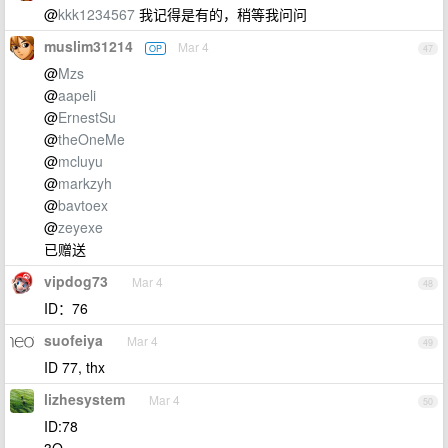
@
kkk1234567
我记得是有的，稍等我问问
muslim31214
Mar 4
OP
47
@
Mzs
@
aapeli
@
ErnestSu
@
theOneMe
@
mcluyu
@
markzyh
@
bavtoex
@
zeyexe
已赠送
vipdog73
Mar 4
48
ID：76
suofeiya
Mar 4
49
ID 77, thx
lizhesystem
Mar 4
50
ID:78