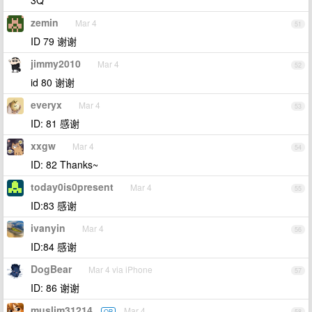
3Q
zemin
Mar 4
51
ID 79 谢谢
jimmy2010
Mar 4
52
id 80 谢谢
everyx
Mar 4
53
ID: 81 感谢
xxgw
Mar 4
54
ID: 82 Thanks~
today0is0present
Mar 4
55
ID:83 感谢
ivanyin
Mar 4
56
ID:84 感谢
DogBear
Mar 4 via iPhone
57
ID: 86 谢谢
muslim31214
Mar 4
OP
58