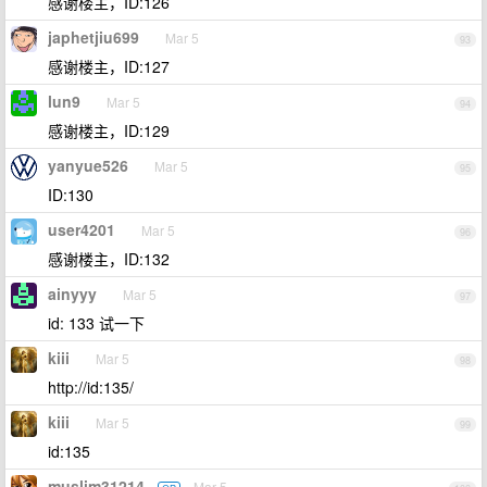
感谢楼主，ID:126
japhetjiu699
Mar 5
93
感谢楼主，ID:127
lun9
Mar 5
94
感谢楼主，ID:129
yanyue526
Mar 5
95
ID:130
user4201
Mar 5
96
感谢楼主，ID:132
ainyyy
Mar 5
97
id: 133 试一下
kiii
Mar 5
98
http://id:135/
kiii
Mar 5
99
id:135
muslim31214
Mar 5