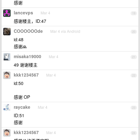
感谢
lancevps
Mar 4
19
感谢楼主，ID:47
COOOOOOde
Mar 4 via Android
20
id:48
感谢🙏
misaka19000
Mar 4
21
49 谢谢楼主
kkk1234567
Mar 4
22
id:50
感谢 OP
raycake
Mar 4
23
ID:51
感谢
kkk1234567
Mar 4
24