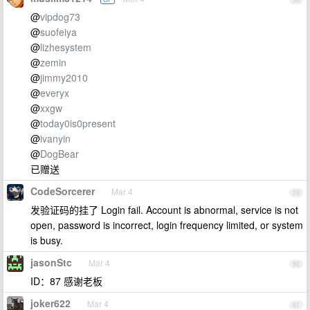
@
vipdog73
@
suofeiya
@
lizhesystem
@
zemin
@
jimmy2010
@
everyx
@
xxgw
@
today0is0present
@
ivanyin
@
DogBear
已赠送
CodeSorcerer
Mar 4
59
发验证码的挂了 Login fail. Account is abnormal, service is not
open, password is incorrect, login frequency limited, or system
is busy.
jasonStc
Mar 4
60
ID：87 感谢老板
joker622
Mar 4
61