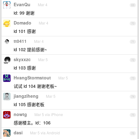
EvanQu
Mar 4
69
id: 99 谢谢
Domado
Mar 4
70
id 101 感谢
tt0411
Mar 4
71
id 102 提前感谢~
skyxxzc
Mar 5
72
id 103 感谢
HvangStormstout
Mar 5
73
试试 id 104 谢谢老板~
jiangziheng
Mar 5
74
id 105 感谢老板
nowtg
Mar 5 via iPhone
75
感谢楼主。id：106
dasi
Mar 5 via Android
76