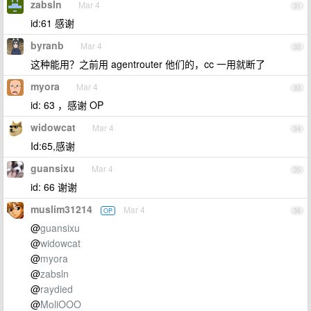
zabsln
Mar 4
31
id:61 感谢
byranb
Mar 4
32
这种能用？之前用 agentrouter 他们的，cc 一用就断了
myora
Mar 4
33
id: 63 ，感谢 OP
widowcat
Mar 4
34
Id:65,感谢
guansixu
Mar 4
35
id: 66 谢谢
muslim31214
Mar 4
OP
36
@
guansixu
@
widowcat
@
myora
@
zabsln
@
raydied
@
MoliOOO