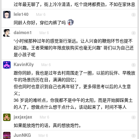
过年最无聊了，街上冷冷清清，吃个烧烤都费劲，不如在家休息
lele140
Mar 6
3
同龄人你好，穿红内裤了吗
daimon1
Mar 6
4
“小时候那种过年的感觉渐行渐远。让人兴奋的鞭炮环节也提不
起兴趣。王者荣耀的年限皮肤购买也毫无兴趣” 哥们以为自己还
是小孩子呢
KavinKily
Mar 6
5
跟你同龄，我也是过年去村周围走了一圈，以前的玩伴、早晚放
牛的场景历历在目，满满的回忆；
但也同时也意识到自己也再年轻了，更多得思考以后的人生意
义；
36 岁说的难听点，你我都不是中午的太阳，而是开始脚踩黄土
的人了，想做点什么想干点什么，该动起来了，时间不等人
jaxjaxjax
Mar 6
6
如果能放炮竹的话，真的想放炮竹。
JunNKG
Mar 6
7