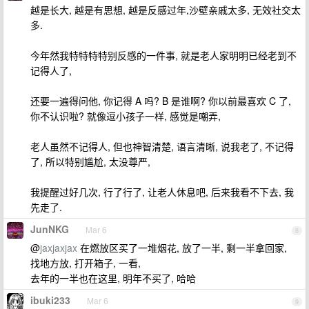
越是长大, 越是有思想, 越是反感过年,沙壁亲戚太多, 无效社交太
多.
今年然我特特特特别反感的一件事, 就是老人家明明已经老到不
记得人了,
还要一遍得问他, 你记得 A 吗? B 是谁啊? 你以前最喜欢 C 了,
你不认识啦? 就像逗小孩子一样, 感觉是嘲弄,
老人虽然不记得人, 但也神智清楚, 语言清晰, 说我老了, 不记得
了, 所以特别尴尬, 太没尊严,
我提醒过好几次, 行了行了, 让老人休息吧, 后来我看不下去, 我
先走了.
JunNKG
Mar 6
8
@
jaxjaxjax
在燃放区买了一堆烟花, 放了一半, 剩一半拿回家,
找地方放, 打开箱子, 一看,
去年的一半也在这里, 明年不买了, 哈哈
ibuki233
Mar 6
9