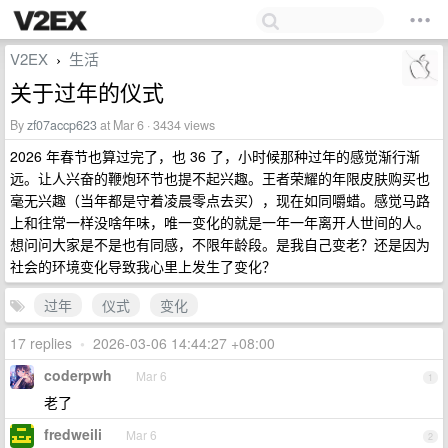
V2EX
生活
›
关于过年的仪式
By
zf07accp623
at Mar 6 · 3434 views
2026 年春节也算过完了，也 36 了，小时候那种过年的感觉渐行渐
远。让人兴奋的鞭炮环节也提不起兴趣。王者荣耀的年限皮肤购买也
毫无兴趣（当年都是守着凌晨零点去买），现在如同嚼蜡。感觉马路
上和往常一样没啥年味，唯一变化的就是一年一年离开人世间的人。
想问问大家是不是也有同感，不限年龄段。是我自己变老？还是因为
社会的环境变化导致我心里上发生了变化？
过年
仪式
变化
17 replies
•
2026-03-06 14:44:27 +08:00
coderpwh
Mar 6
1
老了
fredweili
Mar 6
2