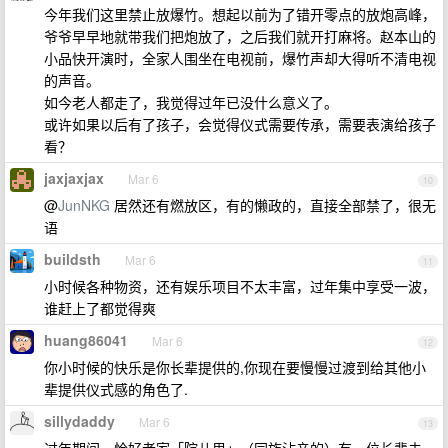
今年我们这里禁止放爆竹。想起以前为了错开零点的放炮高峰，
爷爷早早地就带我们把炮放了，之后我们就开打麻将。赵本山的
小品快开演时，全家人围坐在电视前，爆竹声却大得听不清电视
的声音。
如今老人都走了，我觉得过年已没什么意义了。
或许如果以后有了孩子，会觉得仪式需要传承，需要表演给孩子
看？
jaxjaxjax
Mar 6
10
@
JunNKG
居然还有燃放区，有的懒政的，直接全部禁了，很无
语
buildsth
Mar 6
11
小时候各种物资，还有娱乐项目不太丰富，过年集中享受一波，
谁赶上了都觉得爽
huang86041
Mar 6
12
你小时候的快乐是你长辈提供的,你现在要慢慢过渡到给其他小
辈提供仪式感的角色了.
sillydaddy
Mar 6
13