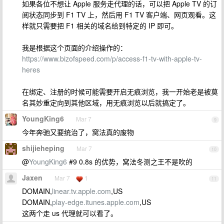
如果各位不想让 Apple 服务走代理的话，可以把 Apple TV 的订
阅状态同步到 F1 TV 上，然后用 F1 TV 客户端、网页观看。这
样就只需要把 F1 相关的域名给到特定的 IP 即可。
我是根据这个页面的介绍操作的：
https://www.bizofspeed.com/p/access-f1-tv-with-apple-tv-
heres
在绑定、注册的时候可能需要开启无痕浏览，我一开始老是被莫
名其妙重定向到其他区域，用无痕浏览以后就搞定了。
YoungKing6
Mar 7
9
今年奔驰又要统治了，窝法真的废物
shijieheping
Mar 7
10
@
YoungKing6
#9 0.8s 的优势，窝法冬测之王不是吹的
Jaxen
Mar 7
1
11
DOMAIN,
linear.tv.apple.com
,US
DOMAIN,
play-edge.itunes.apple.com
,US
这两个走 us 代理就可以看了。