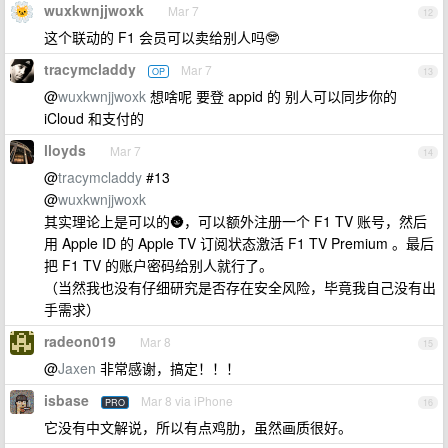
wuxkwnjjwoxk
Mar 7
12
这个联动的 F1 会员可以卖给别人吗🤓
tracymcladdy
Mar 7
OP
13
@
wuxkwnjjwoxk
想啥呢 要登 appid 的 别人可以同步你的
iCloud 和支付的
lloyds
Mar 7
14
@
tracymcladdy
#13
@
wuxkwnjjwoxk
其实理论上是可以的🌚，可以额外注册一个 F1 TV 账号，然后
用 Apple ID 的 Apple TV 订阅状态激活 F1 TV Premium 。最后
把 F1 TV 的账户密码给别人就行了。
（当然我也没有仔细研究是否存在安全风险，毕竟我自己没有出
手需求）
radeon019
Mar 8
15
@
Jaxen
非常感谢，搞定！！！
isbase
Mar 8 via iPhone
PRO
16
它没有中文解说，所以有点鸡肋，虽然画质很好。