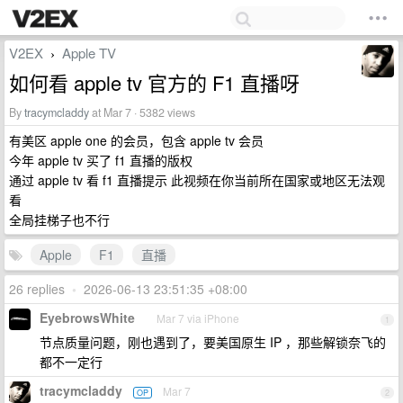
V2EX
Apple TV
›
如何看 apple tv 官方的 F1 直播呀
By
tracymcladdy
at Mar 7 · 5382 views
有美区 apple one 的会员，包含 apple tv 会员
今年 apple tv 买了 f1 直播的版权
通过 apple tv 看 f1 直播提示 此视频在你当前所在国家或地区无法观
看
全局挂梯子也不行
Apple
F1
直播
26 replies
•
2026-06-13 23:51:35 +08:00
EyebrowsWhite
Mar 7 via iPhone
1
节点质量问题，刚也遇到了，要美国原生 IP ，那些解锁奈飞的
都不一定行
tracymcladdy
Mar 7
OP
2