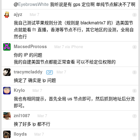
@
EyebrowsWhite
我听说是有 gps 定位啊 单纯节点解决不了啊
ajyz
Mar 7
3
我自己测试苹果规则分流（规则是 blackmatrix7 的）选美国节
点就能看 f1 直播，香港等节点不行，其它地区的没测，全局自
然也行
MacsedProtoss
Mar 7 via iPhone
4
你的 IP 的问题
我的自建美国节点都能正常查看 可以不给定位权限的
tracymcladdy
Mar 7
OP
5
搞定了 确实是 ip 问题
Krylo
Mar 7
6
我也有相同提示，首先全局 us 节点即可，然后抓到地址后分流
即可。
znl1087
Mar 7
7
换了好多 ip 都不行
lloyds
Mar 7
8