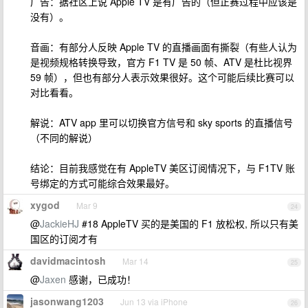
广告：据社区上说 Apple TV 是有广告的（但正赛过程中应该是
没有）。
音画：有部分人反映 Apple TV 的直播画面有撕裂（有些人认为
是视频规格转换导致，官方 F1 TV 是 50 帧、ATV 是杜比视界
59 帧），但也有部分人表示效果很好。这个可能后续比赛可以
对比看看。
解说：ATV app 里可以切换官方信号和 sky sports 的直播信号
（不同的解说）
结论：目前我感觉在有 AppleTV 美区订阅情况下，与 F1TV 账
号绑定的方式可能综合效果最好。
xygod
Mar 9
24
@
JackieHJ
#18 AppleTV 买的是美国的 F1 放松权, 所以只有美
国区的订阅才有
davidmacintosh
Mar 14
25
@
Jaxen
感谢，已成功！
jasonwang1203
Jun 13 via iPhone
26