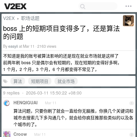
V2EX
职场话题
›
boss 上的短期项目变得多了，还是算法
的问题
By
easyii
at Mar 11 · 2163 views
不知道是我的账号被算法影响的还是现在就业市场就是这样了
前两年刷 boss 只是偶尔会有短期的，现在短期的变得好多啊，
1 个月，2 个月，3 个月，6 个月都变得不常见了，
算法
短期项目
就业市场
9 replies
•
2026-03-11 15:50:22 +08:00
HENQIGUAI
Mar 11
1
算法问题，只要你刷了就会一直给你无脑推，你换几个关键词和
城市去搜索几下多沟通几个，就会给你疯狂推那些类似的以及各
个城市的了。
Croow
Mar 11
2