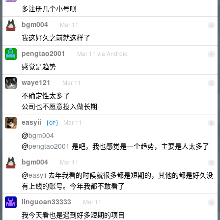
多注册几个小号呗
bgm004
Mar 11
3
我这好久之前就这样了
pengtao2001
Mar 11 via Android
4
感觉是趋势
waye121
Mar 11
5
不确定性太多了
公司也不愿意投入做长期
easyii
Mar 11
OP
6
@
bgm004
@
pengtao2001
是吧，我也感觉是一个趋势，主要是人太多了
bgm004
Mar 11
7
@
easyii
去年我看的时候就很多都是短期的，其他的都是好久没
有上线的账号。今年我都不敢看了
linguoan33333
Mar 11
8
我今天看也是遇到好多短期的项目