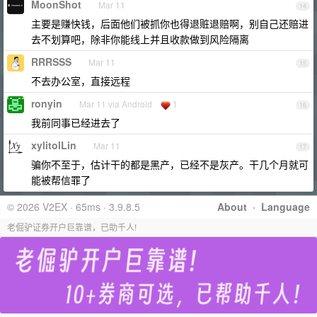
MoonShot
Mar 11
14
主要是赚快钱，后面他们被抓你也得退赃退赔啊，别自己还赔进
去不划算吧，除非你能线上并且收款做到风险隔离
RRRSSS
Mar 11
15
不去办公室，直接远程
ronyin
Mar 11 via Android
1
16
我前同事已经进去了
xylitolLin
Mar 11
17
骗你不至于，估计干的都是黑产，已经不是灰产。干几个月就可
能被帮信罪了
© 2026 V2EX · 65ms · 3.9.8.5
About
·
Language
老倔驴证券开户巨靠谱，已助千人!