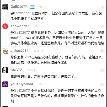
GaliC2077
Mar 11
OP
9
@
showonder
是面向海外，但是在国内还是非常危险，我在想
能不能赚半年就跳槽走
showonder
Mar 11
10
@
GaliC2077
得看具体业务，比如给香港的大公司、大银行提供
web3.0 、rwa 的技术服务，不开展金融业务相对还好点，一旦
参与具体金融业务，还是悠着点儿，有不对劲赶紧不惜代价跑路
arthas2234
Mar 11
11
给你涨薪 70%已经能说明有猫腻了。就目前的行情，能给这么
高的涨幅，多多少少有风险溢价在里面
CNGTZ
Mar 11
12
我现在的同事，之前干过类似的，进去过了。
youshiyoushi
Mar 11
13
@
GaliC2077
不是直接骗你的，是你干的工作有被按头的风险，
虽然你可能不是头目什么的，但被牵扯到录口供什么的也会很麻
烦