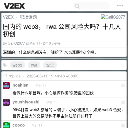
V2EX
职场话题
›
国内的 web3， rwa 公司风险大吗？十几人
初创
By
GaliC2077
at Mar 11 · 2410 views
深圳的，什么信息都没有，钱给了 70%涨薪?安全吗，
web3
rwa
安全
17 replies
•
2026-03-11 19:44:48 +08:00
noahjsn
Mar 11
1
看做什么项目啊。小心是搞诈骗/杀猪盘的团伙
youshiyoushi
Mar 11
2
99%打着 web3 旗号的 = 骗子，小心被按头，如果 web3 合规，
世界上最大的交易所也不用主体注册在迪拜了
cooco
Mar 11
3