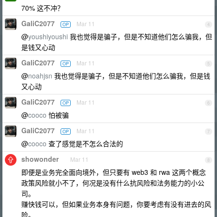
70% 这不冲？
GaliC2077
Mar 11
OP
4
@
youshiyoushi
我也觉得是骗子，但是不知道他们怎么骗我，但
是钱又心动
GaliC2077
Mar 11
OP
5
@
noahjsn
我也觉得是骗子，但是不知道他们怎么骗我，但是钱
又心动
GaliC2077
Mar 11
OP
6
@
cooco
怕被骗
GaliC2077
Mar 11
OP
7
@
cooco
查了感觉是不怎么合法的
showonder
Mar 11
8
即便是业务完全面向境外，但只要有 web3 和 rwa 这两个概念
政策风险就小不了，何况是没有什么抗风险和法务能力的小公
司。
赚快钱可以，但如果业务本身有问题，你要考虑有没有进去的风
险。