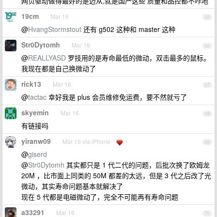
网页驱动做得最好的是迈从,就是国产这些 质量和品控都不咋地
19cm
Mar 16
65
@
HvangStormstout
还有 g502 这种和 master 这种
Str0Dytomh
Mar 16
66
@
REALLYASD
罗技用的是寿命最低的微动，双击最多的鼠标。
我现在都是自己换微动了
rick13
Mar 16
67
@
tactac
幸好我是 plus 会员维修免运费，要不然就亏了
skyemin
Mar 16
68
有链接吗
yiranw09
Mar 16 via iPhone
1
69
@
giserd
@
Str0Dytomh
其实都只是 1 代二代的问题，后批次换了欧姆龙
20M ，比市面上同类的 50M 都差的太远，但是 3 代之后改了光
微动，其实寿命问题基本就解决了
现在 5 代都是电磁微动了，完全不可能再有寿命问题
a33291
Mar 16
70