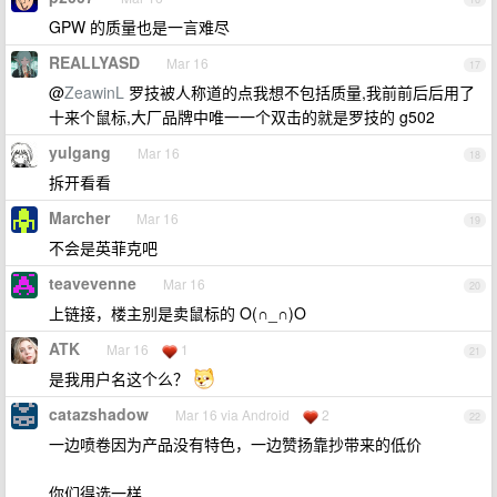
GPW 的质量也是一言难尽
REALLYASD
Mar 16
17
@
ZeawinL
罗技被人称道的点我想不包括质量,我前前后后用了
十来个鼠标,大厂品牌中唯一一个双击的就是罗技的 g502
yulgang
Mar 16
18
拆开看看
Marcher
Mar 16
19
不会是英菲克吧
teavevenne
Mar 16
20
上链接，楼主别是卖鼠标的 O(∩_∩)O
ATK
Mar 16
1
21
是我用户名这个么？
catazshadow
Mar 16 via Android
2
22
一边喷卷因为产品没有特色，一边赞扬靠抄带来的低价
你们得选一样