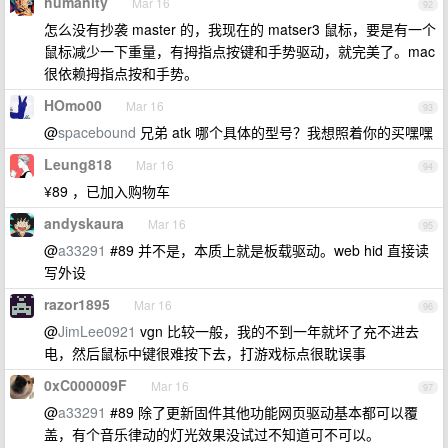
humanity
Mar 16
92
怎么没有抄袭 master 的，我现在的 matser3 鼠标，要是有一个
鼠标减少一下重量，有拇指点按键和手势驱动，就完美了。mac
很依赖拇指点按和手势。
HOmo00
Mar 16
93
@
spacebound
兄弟 atk 哪个具体的型号？我想照着你的买嘿嘿
Leung818
Mar 16
94
¥89 ，已加入购物车
andyskaura
Mar 16
95
@
a33291
#89 并不是，本质上就是板载驱动。web hid 直接读
写外设
razor1895
Mar 16
96
@
JimLee0921
vgn 比较一般，我的不到一年就坏了充不进去
电，然后鼠标中键很难按下去，打游戏标点很耽误事
0xC000009F
Mar 16
97
@
a33291
#89 除了更新固件其他功能网页驱动基本都可以覆
盖，有个音乐律动的灯光效果没试过不知道可不可以。