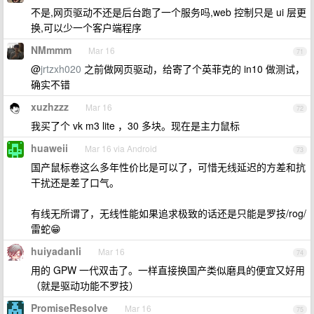
不是,网页驱动不还是后台跑了一个服务吗,web 控制只是 ui 层更
换,可以少一个客户端程序
NMmmm
Mar 16
71
@
jrtzxh020
之前做网页驱动，给寄了个英菲克的 in10 做测试，
确实不错
xuzhzzz
Mar 16
72
我买了个 vk m3 lite ，30 多块。现在是主力鼠标
huaweii
Mar 16 via Android
73
国产鼠标卷这么多年性价比是可以了，可惜无线延迟的方差和抗
干扰还是差了口气。
有线无所谓了，无线性能如果追求极致的话还是只能是罗技/rog/
雷蛇😁
huiyadanli
Mar 16
74
用的 GPW 一代双击了。一样直接换国产类似磨具的便宜又好用
（就是驱动功能不罗技）
PromiseResolve
Mar 16
75