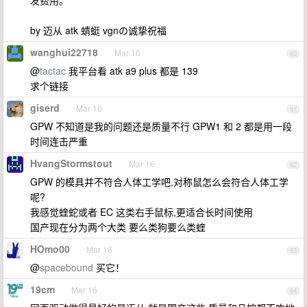
发费用。
by 迈从 atk 蜻蜓 vgnの诚挚祝福
wanghui22718
Mar 16
60
@
tactac
我平台看 atk a9 plus 都是 139
求个链接
giserd
Mar 16
61
GPW 不知道是我的问题还是质量不行 GPW1 和 2 都是用一段
时间连击严重
HvangStormstout
Mar 16
62
GPW 的模具并不符合人体工学吧,对称鼠怎么会符合人体工学
呢?
我感觉蝰蛇或者 EC 这类右手鼠标,更适合长时间使用
国产现在分为两个大类 要么类狗要么类蝰
HOmo00
Mar 16
63
@
spacebound
买它！
19cm
Mar 16
64