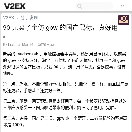
V2EX
分享发现
›
90 元买了个仿 gpw 的国产鼠标，真好用
。
By
tactac
at Mar 16 · 13679 views
新买的 macbookair ，用触控板会手背痛，还是用鼠标舒服，以前买
的 gpw 不支持蓝牙，淘宝上随便搜了下蓝牙鼠标，找到一个和 gpw
外观很像的国产鼠标，只要 90 元，到手用了两天，全是惊喜，没有
惊吓。
第一点，外观。不能说和 gpw 很相似，只能说一模一样，而且国产鼠
标还更轻，手感甚至还要好一些。
第二点，驱动。网页驱动真是太好用了，每一个被罗技驱动折磨过的
人都应该感受一下网页驱动带来的便利，简洁明了易用。完胜。
第三点，连接。国产是三模，gpw 少一个蓝牙，二者鼠标轮询率最高
都是 1000 。