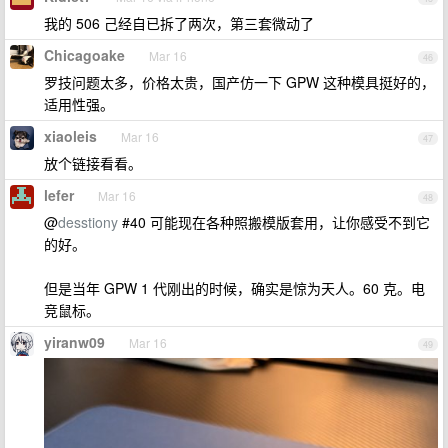
我的 506 己经自已拆了两次，第三套微动了
Chicagoake
Mar 16
46
罗技问题太多，价格太贵，国产仿一下 GPW 这种模具挺好的，
适用性强。
xiaoleis
Mar 16
47
放个链接看看。
lefer
Mar 16
48
@
desstiony
#40 可能现在各种照搬模版套用，让你感受不到它
的好。
但是当年 GPW 1 代刚出的时候，确实是惊为天人。60 克。电
竞鼠标。
yiranw09
Mar 16
49