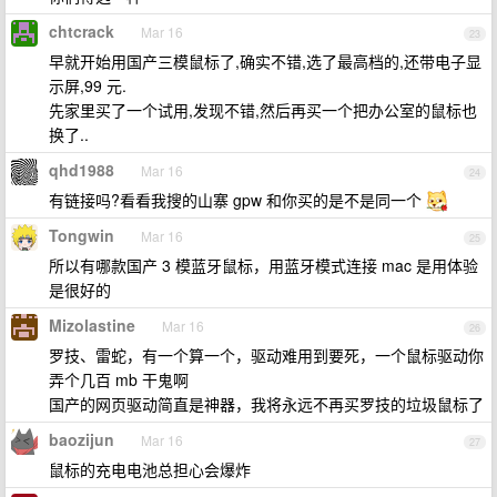
chtcrack
Mar 16
23
早就开始用国产三模鼠标了,确实不错,选了最高档的,还带电子显
示屏,99 元.
先家里买了一个试用,发现不错,然后再买一个把办公室的鼠标也
换了..
qhd1988
Mar 16
24
有链接吗?看看我搜的山寨 gpw 和你买的是不是同一个
Tongwin
Mar 16
25
所以有哪款国产 3 模蓝牙鼠标，用蓝牙模式连接 mac 是用体验
是很好的
Mizolastine
Mar 16
26
罗技、雷蛇，有一个算一个，驱动难用到要死，一个鼠标驱动你
弄个几百 mb 干鬼啊
国产的网页驱动简直是神器，我将永远不再买罗技的垃圾鼠标了
baozijun
Mar 16
27
鼠标的充电电池总担心会爆炸