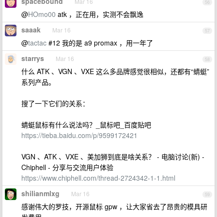
spacebound
Mar 16
56
@
HOmo00
atk ，正在用，实测不会飘逸
saaak
Mar 16
57
@
tactac
#12 我的是 a9 promax ，用一年了
starrys
Mar 16
58
什么 ATK 、VGN 、VXE 这么多品牌感觉很相似，还都有“蜻蜓”
系列产品。
搜了一下它们的关系：
蜻蜓鼠标有什么说法吗？_鼠标吧_百度贴吧
https://tieba.baidu.com/p/9599172421
VGN 、ATK 、VXE 、美加狮到底是啥关系？ - 电脑讨论(新) -
Chiphell - 分享与交流用户体验
https://www.chiphell.com/thread-2724342-1-1.html
shilianmlxg
Mar 16
59
感谢伟大的罗技，开源鼠标 gpw ，让大家省去了昂贵的模具研