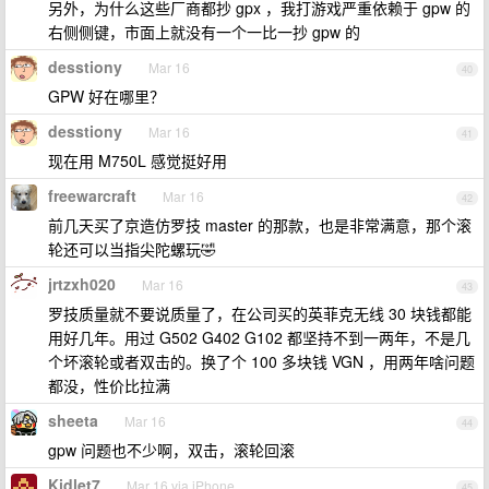
另外，为什么这些厂商都抄 gpx ，我打游戏严重依赖于 gpw 的
右侧侧键，市面上就没有一个一比一抄 gpw 的
desstiony
Mar 16
40
GPW 好在哪里？
desstiony
Mar 16
41
现在用 M750L 感觉挺好用
freewarcraft
Mar 16
42
前几天买了京造仿罗技 master 的那款，也是非常满意，那个滚
轮还可以当指尖陀螺玩🤣
jrtzxh020
Mar 16
43
罗技质量就不要说质量了，在公司买的英菲克无线 30 块钱都能
用好几年。用过 G502 G402 G102 都坚持不到一两年，不是几
个坏滚轮或者双击的。换了个 100 多块钱 VGN ，用两年啥问题
都没，性价比拉满
sheeta
Mar 16
44
gpw 问题也不少啊，双击，滚轮回滚
Kidlet7
Mar 16 via iPhone
45