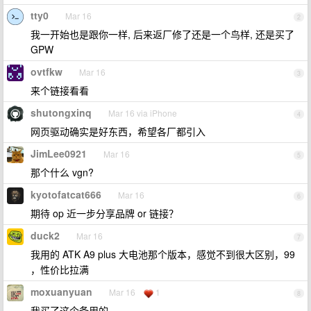
tty0
Mar 16
2
我一开始也是跟你一样, 后来返厂修了还是一个鸟样, 还是买了
GPW
ovtfkw
Mar 16
3
来个链接看看
shutongxinq
Mar 16 via iPhone
4
网页驱动确实是好东西，希望各厂都引入
JimLee0921
Mar 16
5
那个什么 vgn?
kyotofatcat666
Mar 16
6
期待 op 近一步分享品牌 or 链接？
duck2
Mar 16
7
我用的 ATK A9 plus 大电池那个版本，感觉不到很大区别，99
，性价比拉满
moxuanyuan
Mar 16
1
8
我买了这个备用的