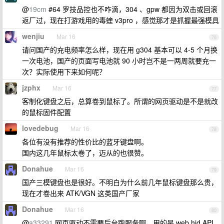
@
19cm
#64 罗技品控也不咋滴，304 、gpw 都因为双击或回滚
返厂过，现在打游戏用的毒蝰 v3pro ，感觉那才是抓握最强模具
wenjiu
Mar 16
76
请问国产的充电频率怎么样，现在用 g304 基本可以 4-5 个月换
一次电池，国产的页面写电池就 90 小时岂不是一两周就要充一
次？实际使用下来如何呢？
jzphx
Mar 16
77
客制化键盘之后，总算卷到鼠标了。所谓的网页驱动是不是就改
的鼠标固件配置
lovedebug
Mar 16
78
各位有没有推荐的性价比的蓝牙键盘啊。
国内这几年鼠标太卷了，迈从的也很赞。
Donahue
Mar 16
79
国产三模键盘也是很好。不明白为什么前几年鼠标键盘那么贵，
现在才卷出来 ATK/VGN 这类国产厂家
Donahue
Mar 16
80
@
a33291
网页驱动不需要后台跑服务啊，用的是 web hid API