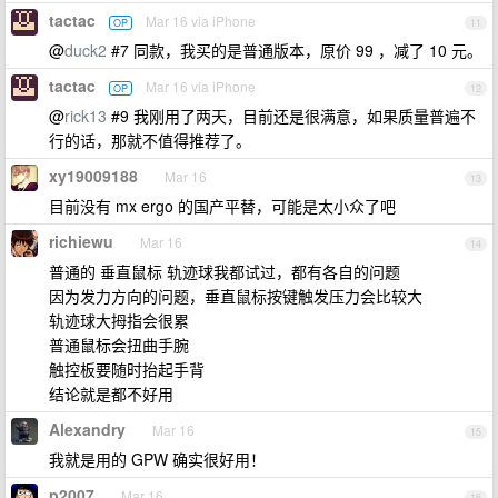
tactac
Mar 16 via iPhone
OP
11
@
duck2
#7 同款，我买的是普通版本，原价 99 ，减了 10 元。
tactac
Mar 16 via iPhone
OP
12
@
rick13
#9 我刚用了两天，目前还是很满意，如果质量普遍不
行的话，那就不值得推荐了。
xy19009188
Mar 16
13
目前没有 mx ergo 的国产平替，可能是太小众了吧
richiewu
Mar 16
14
普通的 垂直鼠标 轨迹球我都试过，都有各自的问题
因为发力方向的问题，垂直鼠标按键触发压力会比较大
轨迹球大拇指会很累
普通鼠标会扭曲手腕
触控板要随时抬起手背
结论就是都不好用
Alexandry
Mar 16
15
我就是用的 GPW 确实很好用！
p2007
Mar 16
16