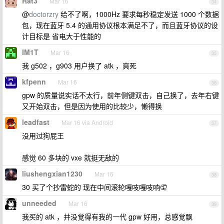
Rat3
Mar 16
34
@
doctorzry
给不了啊，1000Hz 要求每秒稳定发送 1000 个数据
包，现在蓝牙 5.4 的通用协议根本满足不了，而且蓝牙协议的设
计目标是 省电大于性能的
IM1T
Mar 16
35
我 g502 ，g903 用户换了 atk ，爽死
kfpenn
Mar 16
36
gpw 的质量说实话不太行，前年侧键双击，自己换了，去年右键
又开始双击，但是因为使用的比较少，懒得换
leadfast
Mar 16 via Android
37
没用过狗屁王
感觉 60 多块的 vxe 就挺无敌的
liushengxian1230
Mar 16
38
30 买了个抄雷蛇的 现在中间滚轮嘎吱嘎吱响🤦
unneeded
Mar 16
39
我买的 atk ，并没觉得有我的一代 gpw 好用，总感觉飘