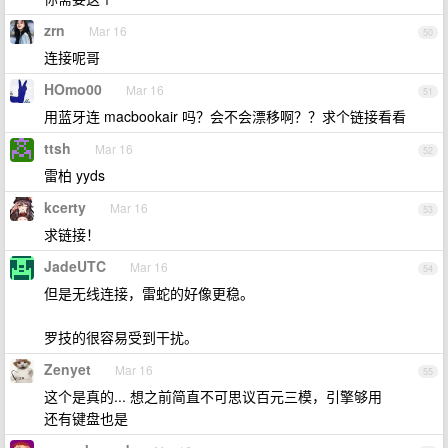
zrn
Mar 16
50
连接呢哥
HOmo00
Mar 16
51
用蓝牙连 macbookair 吗？会不会漂移啊？？求个链接看看
ttsh
Mar 16
52
雷柏 yyds
kcerty
Mar 16
53
求链接！
JadeUTC
Mar 16
54
但是无线连接，雷蛇的好像更稳。
罗技的很容易受到干扰。
Zenyet
Mar 16
55
这个是真的... 想之前简直不可思议百元三模，引擎够用
还有键盘也是