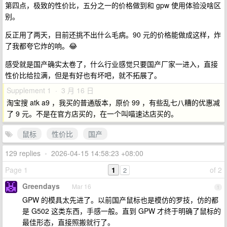
第四点，极致的性价比，五分之一的价格做到和 gpw 使用体验没啥区
别。
反正用了两天，目前还挑不出什么毛病。90 元的价格能做成这样，炸
了我都夸它炸的响。😂
感受就是国产确实太卷了，什么行业感觉只要国产厂家一进入，直接
性价比给拉满，但是有好也有坏吧，就不拓展了。
Supplement 1 · 3 月 16 日
淘宝搜 atk a9 ，我买的普通版本，原价 99 ，有些乱七八糟的优惠减
了 9 元。不是在官方店买的，在一个叫喵速达店买的。
鼠标
性价比
国产
129 replies
•
2026-04-15 14:58:23 +08:00
Page 1
1
of 2
2
Greendays
Mar 16
1
GPW 的模具太先进了。以前国产鼠标也是模仿的罗技，仿的都
是 G502 这类东西，手感一般。直到 GPW 才终于明确了鼠标的
最佳形态，直接照搬就行了。