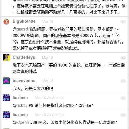
。这样就不需要在电脑上单独安装设备驱动程序了，很清爽。像
一些鼠标键盘驱动动不动就几十几百兆的，对比下来好多了。
BigShot404
Mar 16
81
@
giserd
微动问题，罗技老款们用的那些微动，基本都是 1-
2000W 的寿命。国产的现在基本都是 6000W 起，还有 1 亿
的。这东西没什么技术含量，就是纯看用料的，都是铜合金片，
氧化掉了或者磨损掉了就会影响触发。
Chatterleys
Mar 16
82
我下次也无脑国产，买的 1000 的雷蛇，疯狂断连，一年都售后
两次真的辣鸡
teavevenne
Mar 16
83
我天，还是买大众的吧
liuzimin
Mar 16 via Android
84
@
rick13
#9 请问坏是指什么问题呀？双击吗？
liuzimin
Mar 16 via Android
85
@
kfpenn
#36 啊这，印象中他好像宣传微动是一亿次寿命？