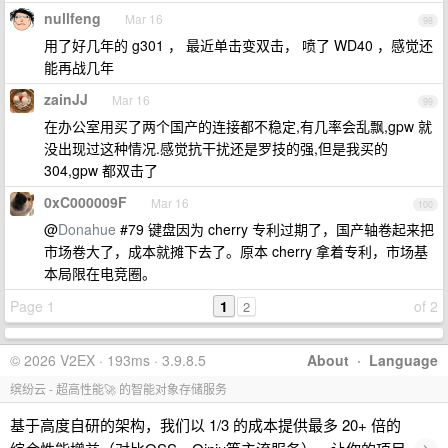
nullfeng
Mar 16
98
用了好几年的 g301 ， 最近单击变双击， 喷了 WD40 ，感觉还
能再战几年
zainJJ
Mar 16
99
在办公室用买了两个国产的连接都不稳定,有几率会乱飘,gpw 就
没出现过这种情况.感觉抗干扰还是罗技的强,但是我买的
304,gpw 都双击了
0xC000009F
Mar 16
100
@
Donahue
#79 键盘因为 cherry 专利过期了，国产轴卷起来把
市场卷大了，成本就摊下去了。原本 cherry 拿着专利，市场基
本局限在电竞圈。
Page 1
1
of 2
2
© 2026 V2EX · 193ms · 3.9.8.5
About
·
Language
缤纷云 - 超高性能🚀 的智能对象存储服务
基于高度自研的架构，我们以 1/3 的成本提供最多 20+ 倍的
›