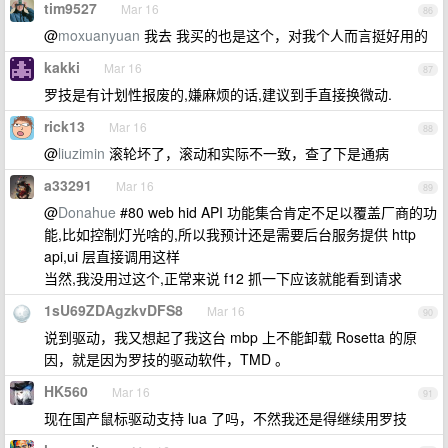
tim9527
Mar 16
86
@
moxuanyuan
我去 我买的也是这个，对我个人而言挺好用的
kakki
Mar 16
87
罗技是有计划性报废的,嫌麻烦的话,建议到手直接换微动.
rick13
Mar 16
88
@
liuzimin
滚轮坏了，滚动和实际不一致，查了下是通病
a33291
Mar 16
89
@
Donahue
#80 web hid API 功能集合肯定不足以覆盖厂商的功
能,比如控制灯光啥的,所以我预计还是需要后台服务提供 http
api,ui 层直接调用这样
当然,我没用过这个,正常来说 f12 抓一下应该就能看到请求
1sU69ZDAgzkvDFS8
Mar 16
90
说到驱动，我又想起了我这台 mbp 上不能卸载 Rosetta 的原
因，就是因为罗技的驱动软件，TMD 。
HK560
Mar 16
91
现在国产鼠标驱动支持 lua 了吗，不然我还是得继续用罗技