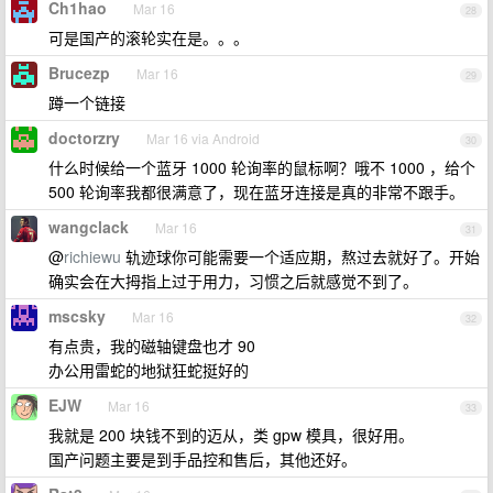
Ch1hao
Mar 16
28
可是国产的滚轮实在是。。。
Brucezp
Mar 16
29
蹲一个链接
doctorzry
Mar 16 via Android
30
什么时候给一个蓝牙 1000 轮询率的鼠标啊？哦不 1000 ，给个
500 轮询率我都很满意了，现在蓝牙连接是真的非常不跟手。
wangclack
Mar 16
31
@
richiewu
轨迹球你可能需要一个适应期，熬过去就好了。开始
确实会在大拇指上过于用力，习惯之后就感觉不到了。
mscsky
Mar 16
32
有点贵，我的磁轴键盘也才 90
办公用雷蛇的地狱狂蛇挺好的
EJW
Mar 16
33
我就是 200 块钱不到的迈从，类 gpw 模具，很好用。
国产问题主要是到手品控和售后，其他还好。