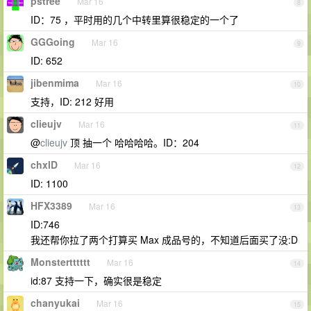
pstree
Mar 16
8
ID：75 ，平时用的几个中转里算很稳定的一个了
GGGoing
Mar 16
9
ID: 652
jibenmima
Mar 16
10
支持，ID: 212 好用
clieujv
Mar 16
11
@
clieujv
顶 抽一个 哈哈哈哈。ID：204
chxlD
Mar 16
12
ID: 1100
HFX3389
Mar 16
13
ID:746
我还帮你拉了两个打算买 Max 成品号的，不知道后面买了没:D
Monstertttttt
Mar 16
14
id:87 支持一下，确实很是稳定
chanyukai
Mar 16
15