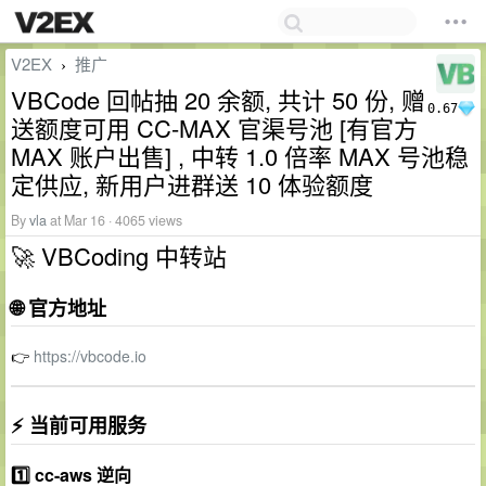
V2EX
推广
›
VBCode 回帖抽 20 余额, 共计 50 份, 赠
0.67
送额度可用 CC-MAX 官渠号池 [有官方
MAX 账户出售] , 中转 1.0 倍率 MAX 号池稳
定供应, 新用户进群送 10 体验额度
By
vla
at Mar 16 · 4065 views
🚀 VBCoding 中转站
🌐 官方地址
👉
https://vbcode.io
⚡ 当前可用服务
1️⃣ cc-aws 逆向