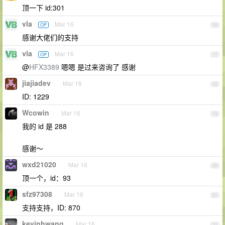
顶一下 id:301
vla
Mar 16
OP
16
感谢大佬们的支持
vla
Mar 16
OP
17
@
HFX3389
嗯嗯 是过来咨询了 感谢
jiajiadev
Mar 16
18
ID: 1229
Wcowin
Mar 16
19
我的 id 是 288
感谢～
wxd21020
Mar 16
20
顶一个，id：93
sfz97308
Mar 16
21
支持支持，ID: 870
kevinhwang
Mar 16
22