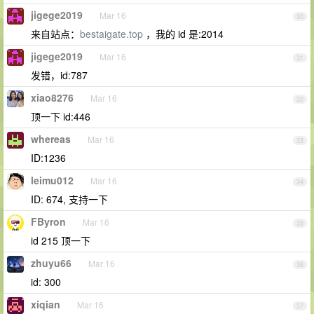
jigege2019
Mar 16
30
来自站点：
bestaigate.top
，我的 id 是:2014
jigege2019
Mar 16
31
发错，id:787
xiao8276
Mar 16
32
顶一下 id:446
whereas
Mar 16
33
ID:1236
leimu012
Mar 16
34
ID: 674, 支持一下
FByron
Mar 16
35
id 215 顶一下
zhuyu66
Mar 16
36
id: 300
xiqian
Mar 16
37