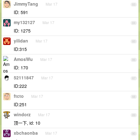
JimmyTang
Mar 17
83
ID: 591
my132127
Mar 17
84
ID: 1275
yilidan
Mar 17
85
ID:315
AmosWu
Mar 17
86
ID: 170
52111847
Mar 17
87
ID:222
ftcto
Mar 17
88
ID:251
windorz
Mar 17
89
顶一下, id: 10
xbchaonba
Mar 17
90