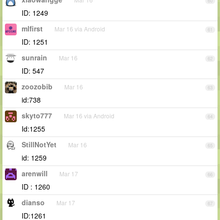
60
ID: 1249
mlfirst
Mar 16 via Android
61
ID: 1251
sunrain
Mar 16
62
ID: 547
zoozobib
Mar 16
63
id:738
skyto777
Mar 16 via Android
64
Id:1255
StillNotYet
Mar 16
65
id: 1259
arenwill
Mar 17
66
ID : 1260
dianso
Mar 17
67
ID:1261