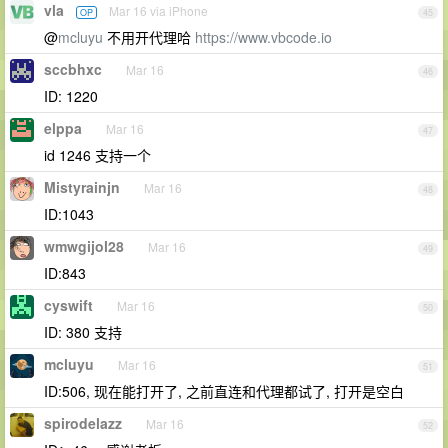
vla
Mar 16 via iPhone
OP
45
@
mcluyu
不用开代理哈
https://www.vbcode.io
sccbhxc
Mar 16
46
ID: 1220
elppa
Mar 16
47
id 1246 支持一个
Mistyrainjn
Mar 16
48
ID:1043
wmwgijol28
Mar 16
49
ID:843
cyswift
Mar 16
50
ID: 380 支持
mcluyu
Mar 16
51
ID:506, 现在能打开了, 之前直连和代理都试了, 打开是空白
spirodelazz
Mar 16
52