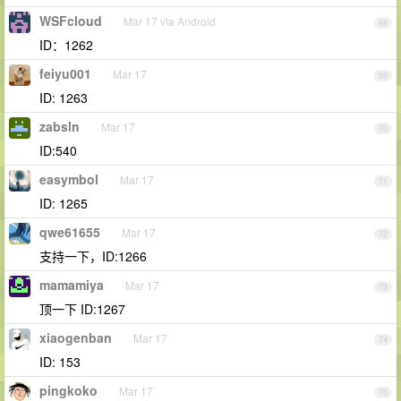
WSFcloud
Mar 17 via Android
68
ID：1262
feiyu001
Mar 17
69
ID: 1263
zabsln
Mar 17
70
ID:540
easymbol
Mar 17
71
ID: 1265
qwe61655
Mar 17
72
支持一下，ID:1266
mamamiya
Mar 17
73
顶一下 ID:1267
xiaogenban
Mar 17
74
ID: 153
pingkoko
Mar 17
75