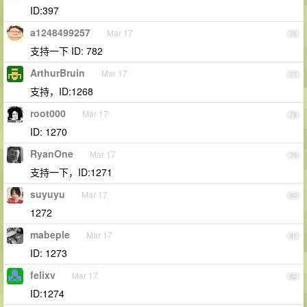
ID:397
a1248499257
Mar 17
76
支持一下 ID: 782
ArthurBruin
Mar 17
77
支持，ID:1268
root000
Mar 17
78
ID: 1270
RyanOne
Mar 17
79
支持一下，ID:1271
suyuyu
Mar 17
80
1272
mabeple
Mar 17
81
ID: 1273
felixv
Mar 17
82
ID:1274