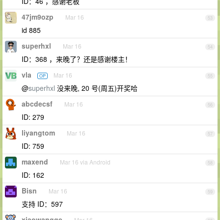
ID：46 ，感谢老板
47jm9ozp
Mar 16
53
id 885
superhxl
Mar 16
54
ID：368 ，来晚了？还是感谢楼主！
vla
Mar 16
OP
55
@
superhxl
没来晚, 20 号(周五)开奖哈
abcdecsf
Mar 16
56
ID: 279
liyangtom
Mar 16
57
ID: 759
maxend
Mar 16 via Android
58
ID: 162
Bisn
Mar 16
59
支持 ID：597
xiaowangge
Mar 16