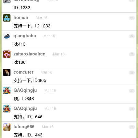
ID: 1232
homon
Mar 16
23
支持一下，ID:1233
qianghaha
Mar 16
24
id:413
zaitaoxiaoairen
Mar 16
25
id:186
comcuter
Mar 16
26
支持一下, ID:805
QAQqingju
Mar 16
27
顶，ID646
QAQqingju
Mar 16
28
支持，ID：646
lufeng666
Mar 16
29
支持，ID：443