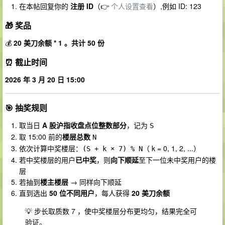
在本帖回复你的
注册 ID
（👉
个人设置查看
）,例如 ID: 123
🎁 奖品
💰
20 美刀余额 * 1 。共计 50 份
⏰ 截止时间
2026 年 3 月 20 日 15:00
🎯 抽奖规则
取当日
A 股沪指收盘点位整数部分
，记为
S
取 15:00 前的
楼层总数
N
依次计算中奖楼层：
（ k = 0, 1, 2, ...）
(S + k × 7) % N
若中奖楼层的用户
已中奖
，则
向下顺延
至下一位未中奖用户的楼
层
若抽到
楼主楼层
→ 同样向下顺延
直到选出
50 位不同用户
，每人获得
20 美刀余额
💡 步长取质数 7 ，使中奖楼层分布更均匀，结果完全可
验证。