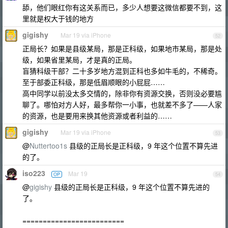
舔，他们眼红你有这关系而已，多少人想要这微信都要不到，这
里就是权大于钱的地方
gigishy
Mar 19 via iPhone
52
正局长？如果是县级某局，那是正科级，如果地市某局，那是处
级，如果省里某局，才是真的正局。
盲猜科级干部？二十多岁地方混到正科也多如牛毛的，不稀奇。
至于部委正科级，那是低眉顺眼的小屁屁……
高中同学以前没太多交情的，除非你有资源交换，否则没必要尴
聊了。哪怕对方人好，最多帮你一小事，也就差不多了——人家
的资源，也是要用来换其他资源或者利益的……
gigishy
Mar 19 via iPhone
53
@
Nuttertoo1s
县级的正局长是正科级，9 年这个位置不算先进
的了。
iso223
Mar 19
OP
54
@
gigishy
县级的正局长是正科级，9 年这个位置不算先进的
了。
=========================