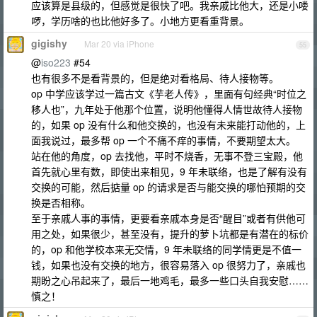
应该算是县级的，但感觉是很快了吧。我亲戚比他大，还是小喽
啰，学历啥的也比他好多了。小地方更看重背景。
gigishy
Mar 20 via iPhone
55
@
iso223
#54
也有很多不是看背景的，但是绝对看格局、待人接物等。
op 中学应该学过一篇古文《芋老人传》，里面有句经典“时位之
移人也”，九年处于他那个位置，说明他懂得人情世故待人接物
的，如果 op 没有什么和他交换的，也没有未来能打动他的，上
面我说过，最多帮 op 一个不痛不痒的事情，不要期望太大。
站在他的角度，op 去找他，平时不烧香，无事不登三宝殿，他
首先就心里有数，即使出来相见，9 年未联络，也是了解有没有
交换的可能，然后掂量 op 的请求是否与能交换的哪怕预期的交
换是否相称。
至于亲戚人事的事情，更要看亲戚本身是否“醒目”或者有供他可
用之处，如果很少，甚至没有，提升的萝卜坑都是有潜在的标价
的，op 和他学校本来无交情，9 年未联络的同学情更是不值一
钱，如果也没有交换的地方，很容易落入 op 很努力了，亲戚也
期盼之心吊起来了，最后一地鸡毛，最多一些口头自我安慰……
慎之！