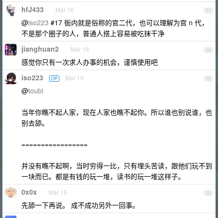
hfJ433
Mar 16
27
@
iso223
#17 衙内就是俗称的官二代，也可以理解为官 n 代，
不是那个圈子的人，普通人搭上容易被吃抹干净
jianghuan2
Mar 16
28
感觉你只有一次求人办事的机会，谨慎使用吧
iso223
Mar 16
OP
29
@
toubi
当年你瞧不起人家，现在人家也瞧不起你。所以谁也别说谁，也
别去舔。
=================
并没有瞧不起啊，当时穷得一比，只有埋头苦读，跟他们玩不到
一块而已。都是有钱的玩一堆，读书的玩一堆这样子。
0x0x
Mar 16
30
先舔一下再说。 成不成功另外一回事。