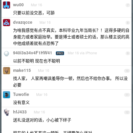
wu00
Mar 16
7
只要以前没交恶，可舔
dvazqcce
Mar 16
8
为啥我感觉有点不真实，本科毕业九年当局长？！这得多硬的自
身能力或者家庭抬举。要是博士或者硕士的话，那么楼主说的高
中他成绩差就有点恐怖了
940i3s34v4F1HW41
Mar 16 via iPhone
PRO
9
以前不聪明 现在也不聪明
make115
Mar 16
10
找人家， 人家再嘲讽羞辱你一顿，然后也不给你办事。 所以没
必要
Tuwofie
Mar 16
11
没有意义
hfJ433
Mar 16
12
送礼没送对的话，小心被下绊子
现在的人也不差这一顿饭，关键要怎么送对