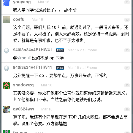
youyang
Mar 16
31
我大学同学也是局长了。。 舔不动
coefu
Mar 16
32
这个问题，哥们儿我 10 年前，就遇到过了，一般清苦来看，还
是不要了，太积极了，别人未必喜欢。还是保持一点距离，到时
候，就算是有事相求，也不至于太难堪。
940i3s34v4F1HW41
Mar 16 via iPhone
PRO
33
@
yiroonli
说的不是 op 同学
940i3s34v4F1HW41
Mar 16 via iPhone
PRO
34
另外提醒一下 op ，要舔早点，万事开头难，正常的
shadowzq
Mar 16
35
其实没必要，你处在他那个位置你就知道你的这顿请饭无意义，
甚至他都借口不来。当然之前你们是铁哥们另说。
gy0624ww
Mar 16
36
算了吧，我还有个同学现在是 TOP 几的大网红。都不会想去高
攀。没那个必要。双方都尴尬
fatigue
Mar 16