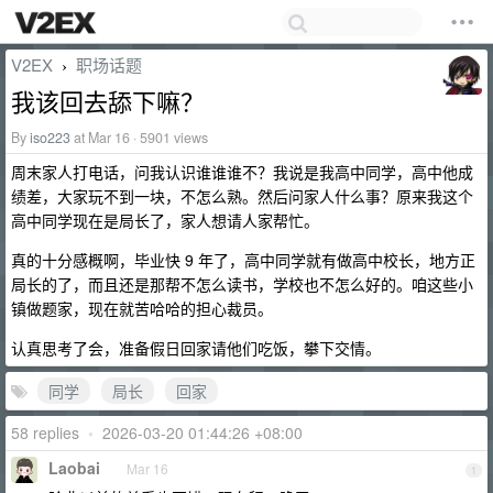
V2EX
职场话题
›
我该回去舔下嘛？
By
iso223
at Mar 16 · 5901 views
周末家人打电话，问我认识谁谁谁不？我说是我高中同学，高中他成
绩差，大家玩不到一块，不怎么熟。然后问家人什么事？原来我这个
高中同学现在是局长了，家人想请人家帮忙。
真的十分感概啊，毕业快 9 年了，高中同学就有做高中校长，地方正
局长的了，而且还是那帮不怎么读书，学校也不怎么好的。咱这些小
镇做题家，现在就苦哈哈的担心裁员。
认真思考了会，准备假日回家请他们吃饭，攀下交情。
同学
局长
回家
58 replies
•
2026-03-20 01:44:26 +08:00
Laobai
Mar 16
1