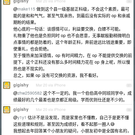
gigishy
Mar 20 via iPhone
56
@
make115
做到这个县一级基层正科级，不会这个素质，最可
能的是和和气气，甚至气氛亲热，到最后没有实际的 op 和亲戚
期盼的结果。
他心底的一句话：谈感情可以，利益要交换，白嫖不可能。
礼物重了他也是负担同时 op 也不会愿意，无事献殷勤稍微明白
点事情的都是防着的，这个年龄正科，奔前途远比钱途重要，即
使重礼，也会拒绝。
至于慢热来加深感情，op 有时间精力，在 op 不能提供交换的前
提下，这个正科还没有那么多时间精力花在 op 身上呢，所以慢
热也是不现实的。
总之，如果 op 没有可交换的资源，我不看好。
gigishy
Mar 20 via iPhone
57
@
zhw2590582
这个不一定的。我一个伯伯高中同班同学中，成
绩最好的几个最差也是京都正局级。学而优则仕还是不少的。
gigishy
Mar 20 via iPhone
58
@
y1y1
估计不是没发现，而是家里也不懂教，自己于是更不懂
这些道理和规则，甚至因为成绩好，看不起那一圈人😅
我想起去年回答某个小朋友的疑问，小朋友初中是全国有名的，