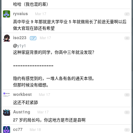
哈哈（我也混的差）
ryvaius
Mar 17
47
高中毕业 9 年那就是大学毕业 5 年就做局长了前途无量啊以后
做大官现在舔还有希望
iso223
Mar 17
OP
48
@
y1y1
这种家庭背景的同学，你高中三年就没发现？
=================
隐约有感觉到的，一堆人各有各的通天本领。
但那时候没有细想。
workbest
Mar 17
49
这还不赶紧舔
Aust1ng
Mar 17
50
27 岁的局长吗，你这地方是市还是县啊
cc77
Mar 18
51