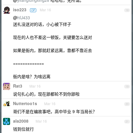
@
yifangtongxing28
哈哈哈，无所谓。
iso223
Mar 16
OP
18
@
hfJ433
送礼没送对的话，小心被下绊子
现在的人也不差这一顿饭，关键要怎么送对
如果是衙内，那就赶紧远离，靠都不靠近去
=============
衙内是啥？为啥远离
Rat3
Mar 16
19
说句扎心的，现在舔都轮不到你舔啦
Nuttertoo1s
Mar 16
20
哥们不是在编故事吧，高中毕业 9 年当局长？
ala2008
Mar 16
21
钱到位就行