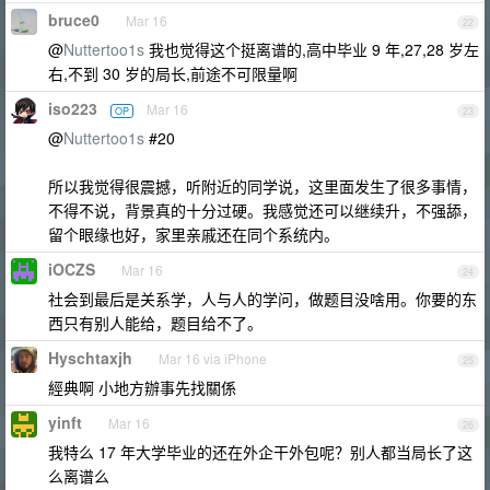
bruce0
Mar 16
22
@
Nuttertoo1s
我也觉得这个挺离谱的,高中毕业 9 年,27,28 岁左
右,不到 30 岁的局长,前途不可限量啊
iso223
Mar 16
OP
23
@
Nuttertoo1s
#20
所以我觉得很震撼，听附近的同学说，这里面发生了很多事情，
不得不说，背景真的十分过硬。我感觉还可以继续升，不强舔，
留个眼缘也好，家里亲戚还在同个系统内。
iOCZS
Mar 16
24
社会到最后是关系学，人与人的学问，做题目没啥用。你要的东
西只有别人能给，题目给不了。
Hyschtaxjh
Mar 16 via iPhone
25
經典啊 小地方辦事先找關係
yinft
Mar 16
26
我特么 17 年大学毕业的还在外企干外包呢？别人都当局长了这
么离谱么