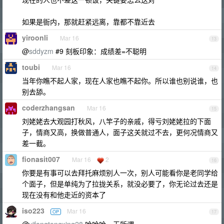
如果是衙内，那就赶紧远离，靠都不靠近去
yiroonli
Mar 16
13
@
sddyzm
#9 刻板印象：成绩差=不聪明
toubi
Mar 16
14
当年你瞧不起人家，现在人家也瞧不起你。所以谁也别说谁，也
别去舔。
coderzhangsan
Mar 16
15
刘姥姥去大观园打秋风，八竿子的亲戚，得亏刘姥姥拉的下面
子，情商又高，换做普通人，面子这关就过不去，更何况情商又
差一截。
fionasit007
Mar 16
2
16
你要是有事可以去拜托麻烦别人一次，别人可能看你是老同学给
个面子，但是单纯为了拉拢关系，就没必要了，你无论过去还是
现在没有和他走近的资本了
iso223
Mar 16
OP
17