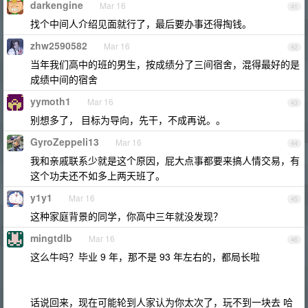
darkengine
Mar 16
41
找个中间人介绍见面就行了，最后要办事还得掏钱。
zhw2590582
Mar 16
42
当年我们高中的班的男生，按成绩分了三间宿舍，混得最好的是
成绩中间的宿舍
yymoth1
Mar 16
43
别想多了， 目标为导向，先干，不成再说。。
GyroZeppeli13
Mar 16
44
我和亲戚联系少就是这个原因，屁大点事都要来搞人情交易，有
这个功夫还不如多上两天班了。
y1y1
Mar 16
45
这种家庭背景的同学，你高中三年就没发现？
mingtdlb
Mar 16
46
这么牛吗？毕业 9 年，那不是 93 年左右的，都局长啦
话说回来，现在可能轮到人家认为你太次了，玩不到一块去 哈