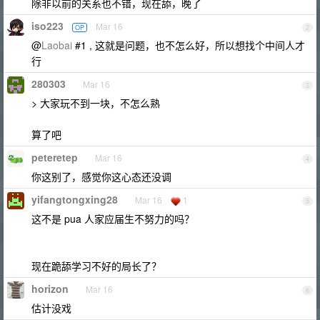
除非以前的关系也不错，现在舔，晚了
iso223
Mar 16
OP
2
@
Laobai
#1 , 这就是问题，也不怎么好，所以想找个中间人才
行
280303
Mar 16
3
> 大家玩不到一块，不怎么熟
算了吧
peteretep
Mar 16
4
你这别了，感觉你这心态还没调
yifangtongxing28
Mar 16
1
5
这不是 pua 人家应届生不努力的吗？
现在跪舔学习不好的局长了？
horizon
Mar 16
6
估计没戏