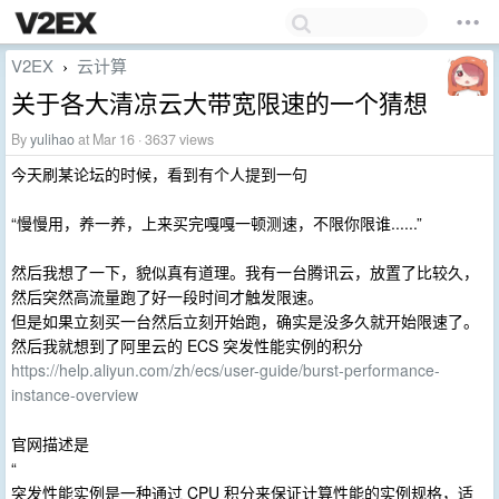
V2EX
云计算
›
关于各大清凉云大带宽限速的一个猜想
By
yulihao
at Mar 16 · 3637 views
今天刷某论坛的时候，看到有个人提到一句
“慢慢用，养一养，上来买完嘎嘎一顿测速，不限你限谁......”
然后我想了一下，貌似真有道理。我有一台腾讯云，放置了比较久，
然后突然高流量跑了好一段时间才触发限速。
但是如果立刻买一台然后立刻开始跑，确实是没多久就开始限速了。
然后我就想到了阿里云的 ECS 突发性能实例的积分
https://help.aliyun.com/zh/ecs/user-guide/burst-performance-
instance-overview
官网描述是
“
突发性能实例是一种通过 CPU 积分来保证计算性能的实例规格，适