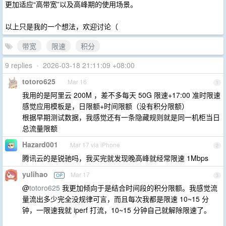
更加适应“高带宽”以及高峰期的使用场景。
以上只是我的一个想法，欢迎讨论（
带宽
限速
积分
9 replies
•
2026-03-18 21:11:09 +08:00
totoro625
Mar 16
1
我用的是阿里云 200M ，差不多每天 50G 限速+17:00 准时限速
感觉应用模板是，日限额+时间限额（没有积分限额）
根据早期测试数据，我感觉还有一条隐藏规则就是同一机柜当日
总流量限额
Hazard001
Mar 17 via iPhone
2
腾讯云的是锐驰吗，我买完就发现晚高峰就经常限速 1Mbps
yulihao
Mar 17
OP
3
@
totoro625
我更加倾向于是结合时间段的积分限额。我感觉流
量流出多少完全没规律可言，而且每次我都是限速 10~15 分
钟，一限速我就 iperf 打流，10~15 分钟自己就解除限速了。