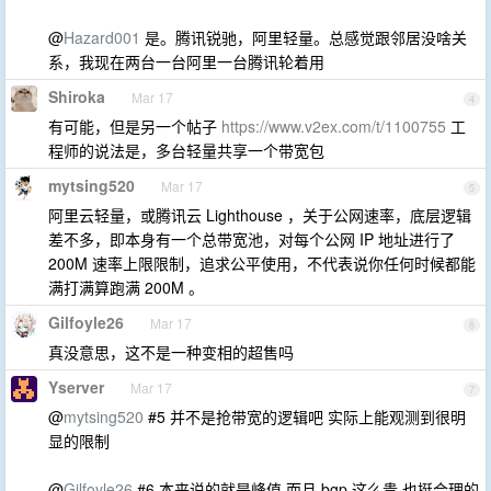
@
Hazard001
是。腾讯锐驰，阿里轻量。总感觉跟邻居没啥关
系，我现在两台一台阿里一台腾讯轮着用
Shiroka
Mar 17
4
有可能，但是另一个帖子
https://www.v2ex.com/t/1100755
工
程师的说法是，多台轻量共享一个带宽包
mytsing520
Mar 17
5
阿里云轻量，或腾讯云 Lighthouse ，关于公网速率，底层逻辑
差不多，即本身有一个总带宽池，对每个公网 IP 地址进行了
200M 速率上限限制，追求公平使用，不代表说你任何时候都能
满打满算跑满 200M 。
Gilfoyle26
Mar 17
6
真没意思，这不是一种变相的超售吗
Yserver
Mar 17
7
@
mytsing520
#5 并不是抢带宽的逻辑吧 实际上能观测到很明
显的限制
@
Gilfoyle26
#6 本来说的就是峰值 而且 bgp 这么贵 也挺合理的