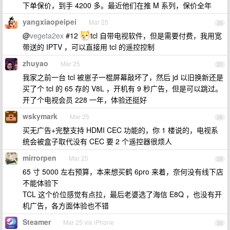
下单保价，到手 4200 多。最近他们在推 M 系列，保价全年
yangxiaopeipei
Mar 25
26
@
vegeta2ex
#12
tcl 自带电视软件，但是需要付费，我用宽
带送的 IPTV ，可以直接用 tcl 的遥控控制
zhuyao
Mar 25
27
我家之前一台 tcl 被崽子一棍屏幕敲坏了，然后 jd 以旧换新还是
买了个 tcl 的 65 存的 V8L ，开机有 9 秒广告，但是可以跳过。
开了个电视会员 228 一年，体验还挺好
wskymark
Mar 25
28
买无广告+完整支持 HDMI CEC 功能的，你 1 楼说的，电视系
统会被盒子取代没有 CEC 要 2 个遥控器很烦人
mirrorpen
Mar 25
29
65 寸 5000 左右预算，本来想买鹤 6pro 来着，奈何没有线下店
不能体验下
TCL 这个价位感觉有点拉，最后老婆选了海信 E8Q ，也没有开
机广告，各方面体验也不错
Steamer
Mar 25 via iPhone
30