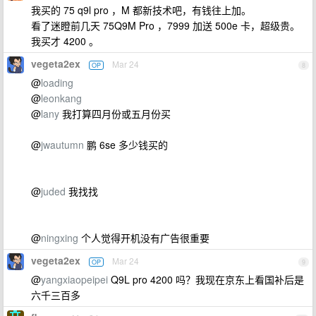
我买的 75 q9l pro ，M 都新技术吧，有钱往上加。
看了迷瞪前几天 75Q9M Pro ，7999 加送 500e 卡，超级贵。
我买才 4200 。
vegeta2ex
Mar 24
OP
8
@
loading
@
leonkang
@
lany
我打算四月份或五月份买
@
jwautumn
鹏 6se 多少钱买的
@
juded
我找找
@
ningxing
个人觉得开机没有广告很重要
vegeta2ex
Mar 24
OP
9
@
yangxiaopeipei
Q9L pro 4200 吗？我现在京东上看国补后是
六千三百多