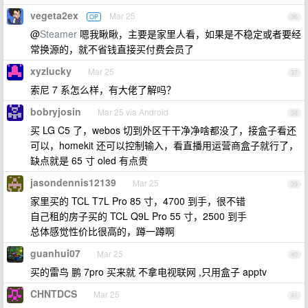
vegeta2ex
Mar 25
OP
36
@
Steamer
嗯我瞅瞅，主要是家里人看，如果是不稳定或者要经
常换源的，就不省钱直接买付费会员了
xyzlucky
Mar 25
37
索尼 7 系怎么样，有大佬了解吗？
bobryjosin
Mar 25 via Android
38
买 LG C5 了，webos 切到外区干干净净啥都没了，接盒子看还
可以，homekit 还可以控制输入，看直播用运营商盒子就行了，
缺点就是 65 寸 oled 有点贵
jasondennis12139
Mar 25
39
家里买的 TCL T7L Pro 85 寸，4700 到手，很不错
自己租的房子买的 TCL Q9L Pro 55 寸，2500 到手
总体感觉性价比很高的，蹲一蹲啊
guanhui07
Mar 25
40
买的雷鸟 鹏 7pro 买来就 不拿电视联网 ,只用盒子 apptv
CHNTDCS
Mar 25
41