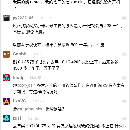
我买的鹤 6 pro ，我的盒子芝杜 z9x 8k ，已经很久没有开机
了。
yy2222186
Mar 25
42
反正我家就买小米。最主要的原因是 小米电视会员 228 一年。
不贵 。避免折腾。
以前看乐视便宜，结果会员接近 500 一年。。 西施
Gnnbb
Mar 25
43
鹤 6U 85 蹲了很久，去年 10.16 4200 元没上车，后来多多
4500 多上车了。等不了了
hfutlj
Mar 25
44
@
bobryjosin
多大尺寸的？用的怎么样，有评价说 c5 有点太亮
了刺眼，有这样的情况吗
LxoVC
Mar 25
45
@
yangxiaopeipei
迷瞪是啥？
zgsi
Mar 25
46
去年买了 Q10L 75 寸的 买完之后发现我的资源配不上它 什么时