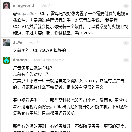
mingworld
Mar 24
16
@
vegeta2ex
TCL ，雷鸟电视好像内置了一个需要付费的电视直
播软件，需要通过唤醒语音助手，对语音助手说：“我要看
CCTV1”,然后就会提示你安装一个软件，可以看常见的央视卫视
频道，不过需要付费，测试机型：鹏 7 2026
JLVe
Mar 24
17
之前买的 TCL 75Q9K 挺好的
datocp
Mar 24 via Android
18
广告这东西就是个啥？
以前有广告对应卡？
其实那个系统一进去就是自定义键进入 tvbox ，它是有点广告
的，问题现在什么不需要钱，根本没有停留的意义。
买电视看评测。。。那些高科技也没看出个啥，反而 t6l 更省电
看不见电视对面背景。q9k 出现遥控能开机不能关机，不知道恢
复系统有用嘛！目前都用语音关机。
那些有的没的评测，有钱买最好，不然随便买买。更亮的亮度，