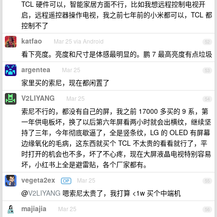
TCL 硬件可以，智能家居方面不行，比如我想远程控制电视开
启，远程遥控器操作电视，我之前七年前的小米都可以，TCL 都
控制不了
katfao
Mar 25 via Android
52
看下亮度。亮度和尺寸是体感最明显的。鹏 7 最高亮度有点垃圾
argentea
Mar 25
53
家里买的索尼，现在都闲置了
V2LIYANG
Mar 25
54
索尼不行的，都没有自己的屏，我之前 17000 多买的 9 系，第
一年供电板坏，换了以后第六年屏看两小时就会出横纹，继续坚
持了三年，今年彻底歇逼了，全是竖条纹，LG 的 OLED 有屏幕
边缘氧化的毛病，这东西就买个 TCL 不太贵的看看就行了，平
时打开的机会也不多，坏了不心疼，现在大屏液晶电视特别容易
坏，小红书上全是避雷贴，各个厂家都有。
vegeta2ex
Mar 25
OP
55
@
V2LIYANG
嗯索尼太贵了，我打算 <1w 买个中端机
majiajia
Mar 25
56