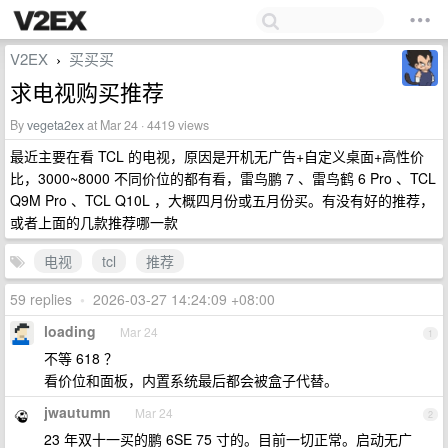
V2EX
买买买
›
求电视购买推荐
By
vegeta2ex
at Mar 24 · 4419 views
最近主要在看 TCL 的电视，原因是开机无广告+自定义桌面+高性价
比，3000~8000 不同价位的都有看，雷鸟鹏 7 、雷鸟鹤 6 Pro 、TCL
Q9M Pro 、TCL Q10L ，大概四月份或五月份买。有没有好的推荐，
或者上面的几款推荐哪一款
电视
tcl
推荐
59 replies
•
2026-03-27 14:24:09 +08:00
loading
Mar 24
1
不等 618 ？
看价位和面板，内置系统最后都会被盒子代替。
jwautumn
Mar 24
2
23 年双十一买的鹏 6SE 75 寸的。目前一切正常。启动无广