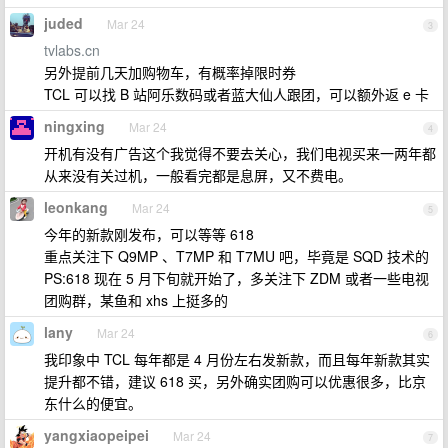
juded
Mar 24
3
tvlabs.cn
另外提前几天加购物车，有概率掉限时券
TCL 可以找 B 站阿乐数码或者蓝大仙人跟团，可以额外返 e 卡
ningxing
Mar 24
4
开机有没有广告这个我觉得不要去关心，我们电视买来一两年都
从来没有关过机，一般看完都是息屏，又不费电。
leonkang
Mar 24
5
今年的新款刚发布，可以等等 618
重点关注下 Q9MP 、T7MP 和 T7MU 吧，毕竟是 SQD 技术的
PS:618 现在 5 月下旬就开始了，多关注下 ZDM 或者一些电视
团购群，某鱼和 xhs 上挺多的
lany
Mar 24
6
我印象中 TCL 每年都是 4 月份左右发新款，而且每年新款其实
提升都不错，建议 618 买，另外确实团购可以优惠很多，比京
东什么的便宜。
yangxiaopeipei
Mar 24
7