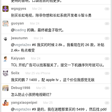
更响的音响，口袋出去的钱更多。
wgsgyes
Mar 24
19
别买长虹电视，除非你想和长虹系统开发者斗智斗勇
guoyan
Mar 24
20
@
loading
的确，最终被盒子取代。
jwautumn
Mar 24
21
@
vegeta2ex
#6 我买的时候 2.8k 。我看现在的 26 款，补贴
2.4k+ 有点难受
Kaiyuan
Mar 24
22
TCL 开机广告可以找客服关了，提交一下机器序列号就可以。
Solix
Mar 25 via iPhone
23
我买的鹏 7 1400 ，配 apple tv ，这个价位我感觉无敌
Debug1998
Mar 25
24
怎么防止小孩把电视砸烂？
yangxiaopeipei
Mar 25
25
@
vegeta2ex
#9 是的，我在迷瞪那里买的 5499 ，然后找 pdd