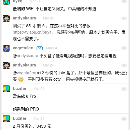
flyxq
Mar 24
10
低端的 WiFi 不让自定义网关，中高端的不知道
andyskaura
Mar 24
11
刚买了 85 寸 鹤 6 ，在这种平台对比的参数
https://tvlabs.cn/buyit
。我感觉物超所值，原本计划买盒子，发
现也不需要了。
vegeta2ex
Mar 24
OP
12
@
andyskaura
不买盒子能看电视频道吗，想要稳定看电视
andyskaura
Mar 24
13
@
vegeta2ex
#12 你说的 iptv 盒子，那个是运营商送的，我也没
买
。平时顶多看看 cctv ，用央视频投屏就行了。
Luzifer
Mar 24
14
雷鸟鹤 6 Pro
鹤系列的 PRO
Luzifer
Mar 24
15
2 月份买的，3433 元