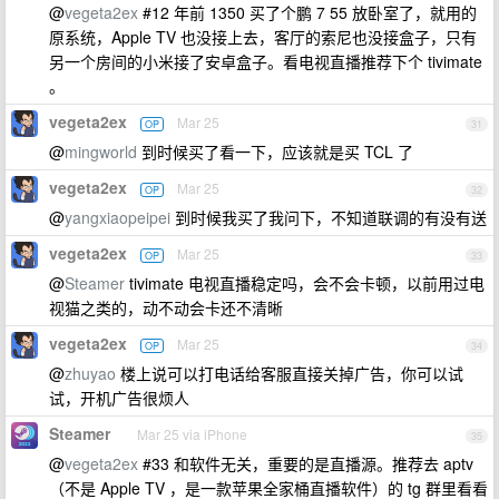
@
vegeta2ex
#12 年前 1350 买了个鹏 7 55 放卧室了，就用的
原系统，Apple TV 也没接上去，客厅的索尼也没接盒子，只有
另一个房间的小米接了安卓盒子。看电视直播推荐下个 tivimate
。
vegeta2ex
Mar 25
OP
31
@
mingworld
到时候买了看一下，应该就是买 TCL 了
vegeta2ex
Mar 25
OP
32
@
yangxiaopeipei
到时候我买了我问下，不知道联调的有没有送
vegeta2ex
Mar 25
OP
33
@
Steamer
tivimate 电视直播稳定吗，会不会卡顿，以前用过电
视猫之类的，动不动会卡还不清晰
vegeta2ex
Mar 25
OP
34
@
zhuyao
楼上说可以打电话给客服直接关掉广告，你可以试
试，开机广告很烦人
Steamer
Mar 25 via iPhone
35
@
vegeta2ex
#33 和软件无关，重要的是直播源。推荐去 aptv
（不是 Apple TV ，是一款苹果全家桶直播软件）的 tg 群里看看