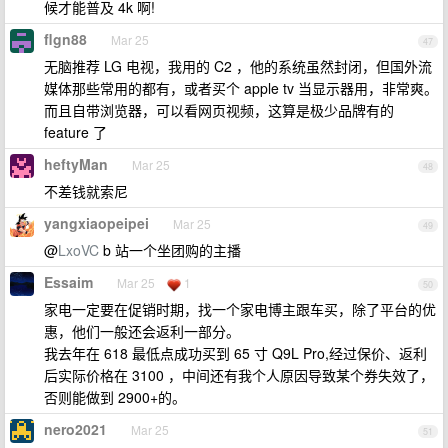
候才能普及 4k 啊!
flgn88
Mar 25
47
无脑推荐 LG 电视，我用的 C2 ，他的系统虽然封闭，但国外流
媒体那些常用的都有，或者买个 apple tv 当显示器用，非常爽。
而且自带浏览器，可以看网页视频，这算是极少品牌有的
feature 了
heftyMan
Mar 25
48
不差钱就索尼
yangxiaopeipei
Mar 25
49
@
LxoVC
b 站一个坐团购的主播
Essaim
Mar 25
1
50
家电一定要在促销时期，找一个家电博主跟车买，除了平台的优
惠，他们一般还会返利一部分。
我去年在 618 最低点成功买到 65 寸 Q9L Pro,经过保价、返利
后实际价格在 3100 ，中间还有我个人原因导致某个券失效了，
否则能做到 2900+的。
nero2021
Mar 25
51