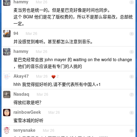
hammy
Mar 26
3
麦当劳也是统一的。但是星巴克好像是时间也同步。
这个 BGM 他们是花了版权费的，所以不是那么容易改，总部统
一定。
94
Mar 26
4
并没感觉到难听。甚至都怎么注意到音乐。
hammy
Mar 26
5
星巴克经常会放 john mayer 的 waiting on the world to change
，他们的音乐应该是有专门的人挑的
Akay47
Mar 26
2
6
hhh 我觉得挺好听的,请不要代表所有中国人+1
Nasdaq
Mar 26
7
得放红歌是吧？
rainbowGeek
Mar 26
8
蜜雪冰城的好听
terrysnake
Mar 26
9