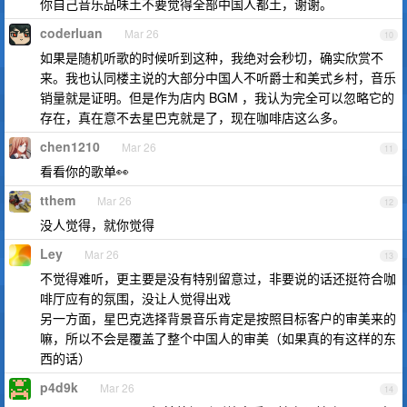
你自己音乐品味土不要觉得全部中国人都土，谢谢。
coderluan
Mar 26
10
如果是随机听歌的时候听到这种，我绝对会秒切，确实欣赏不
来。我也认同楼主说的大部分中国人不听爵士和美式乡村，音乐
销量就是证明。但是作为店内 BGM ，我认为完全可以忽略它的
存在，真在意不去星巴克就是了，现在咖啡店这么多。
chen1210
Mar 26
11
看看你的歌单👀
tthem
Mar 26
12
没人觉得，就你觉得
Ley
Mar 26
13
不觉得难听，更主要是没有特别留意过，非要说的话还挺符合咖
啡厅应有的氛围，没让人觉得出戏
另一方面，星巴克选择背景音乐肯定是按照目标客户的审美来的
嘛，所以不会是覆盖了整个中国人的审美（如果真的有这样的东
西的话）
p4d9k
Mar 26
14