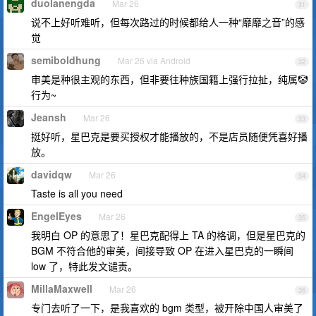
duolanengda
Mar 26
31
说不上好听难听，但每次路过的时候都给人一种“靡靡之音”的感
觉
semiboldhung
Mar 26 via Android
32
审美是种很主观的东西，但非要往种族国籍上强行拉扯，纯属🤡
行为~
Jeansh
Mar 26
33
挺好听，星巴克是要买授权才能播放的，不是店员随便凭喜好播
放。
davidqw
Mar 26
34
Taste is all you need
EngelEyes
Mar 26
35
我明白 OP 的意思了！星巴克配得上 TA 的格调，但是星巴克的
BGM 不符合他的审美，间接导致 OP 在进入星巴克的一瞬间
low 了，特此发文谴责。
MillaMaxwell
Mar 26
36
专门去听了一下，是我喜欢的 bgm 类型，被开除中国人审美了