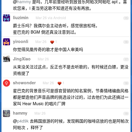
@
hammy
是吗，几年前曾经听到放音乐阿帕次阿帕吃 apt 。喜
欢您来，i 麦当劳这歌不知道还有没有再放。
liuzimin
Mar 26 via Android
15
爵士乐吗？我偶尔会主动去听，感觉很放松呀。
星巴克的 BGM 倒还真没注意到过。
yiroonli
Mar 26
1
16
你觉得凤凰传奇的歌才是中国人审美吗
JingXiao
Mar 26
17
从来没关注过这点，反正也不是去听歌的，有时候还白嫖，更没
资格提了
showonder
Mar 26
1
18
星巴克的背景音乐可是感官营销的知名案例，节奏情绪编曲风格
都是塑造他们声音品牌的挑选设计过的，过去他们为此还搞过一
家叫 Hear Music 的唱片厂牌
hammy
Mar 26
19
@
p4d9k
去韩国旅游的时候，发现韩国的咖啡店放的也是阿帕次
阿帕次 ，释怀了