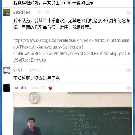
我觉得很好听，喜欢爵士 blues 一类的音乐
89adc64
Mar 26
28
我不认为，我甚至非常喜欢。尤其是它们的这张 40 周年纪念专
辑。里面的几乎每首都非常棒！我很推荐。
https://www.discogs.com/release/2758427-Various-Starbucks-
40-The-40th-Anniversary-Collection?
srsltid=AfmBOoroLJsP0f0PYyfnfExAOOOkFUAIM5bNpq75CB
VS9RJdcE4nwlt3
y1y1
Mar 26
29
不知道啊，没去过星巴克
baichi
Mar 26
2
30