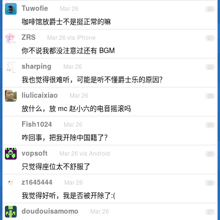
Tuwofie
Mar 26
20
咖啡馆放爵士不是挺正常的嘛
ZRS
Mar 26 via iPhone
21
你不说我都没注意过还有 BGM
sharping
Mar 26
22
我也觉得很难听，可能是听不懂爵士乐的原因？
liulicaixiao
Mar 26
23
放什么，放 mc 赵小六的电音摇滚吗
Fish1024
Mar 26
24
咋回事，把我开除中国籍了？
vopsoft
Mar 26 via Android
25
只觉得座位太不舒服了
z1645444
Mar 26
26
我觉得好听，我是否被开除了:(
doudouisamomo
Mar 26
27