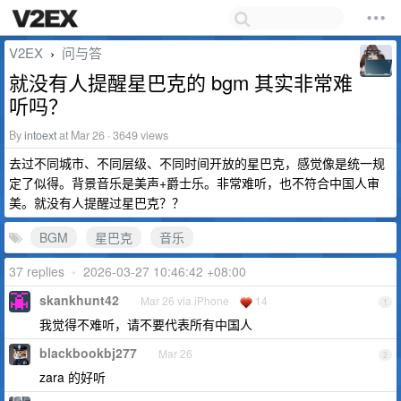
V2EX
问与答
›
就没有人提醒星巴克的 bgm 其实非常难
听吗？
By
intoext
at Mar 26 · 3649 views
去过不同城市、不同层级、不同时间开放的星巴克，感觉像是统一规
定了似得。背景音乐是美声+爵士乐。非常难听，也不符合中国人审
美。就没有人提醒过星巴克？？
BGM
星巴克
音乐
37 replies
•
2026-03-27 10:46:42 +08:00
skankhunt42
Mar 26 via iPhone
14
1
我觉得不难听，请不要代表所有中国人
blackbookbj277
Mar 26
2
zara 的好听