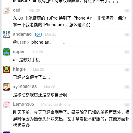
MacBook air 没有那个纳米纹理屏幕，有点下不去手。。。
cadl
Mar 26
15
从 80 电池健康的 13Pro 换到了 iPhone Air ，非常满意。偶尔
拿一下我老婆的 iPhone pro ，怎么这么沉
andamao
Mar 26
OP
16
@
usenix
iphone air 。。。。
cpper
Mar 26
17
air 是款好手机
hingle
Mar 26
18
已经这么便宜了么...
xy19009188
Mar 26
19
是移动旗舰店还是京东自营啊
Lemon305
Mar 26 via iPhone
20
昨天下单，今天已经拿到手了。感觉除了已知的单扬声器外，横
屏时候因为摄像头那块突出，左手拿着挺不舒服的，其他方面都
很满意😋