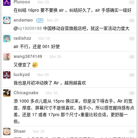
Plutooo
Mar 26
21
在纠结 16pro 要不要换 air ，纠结好久了，air 手感确实一级好
andamao
Mar 26
OP
22
@
xy19009188
中国移动自营旗舰店吧，就这一家活动力度大
radishzz
Mar 26
23
air 不行，还是 001 好使
wang3874149
Mar 26
24
又便宜了
luckyzd
Mar 26
25
我也是月初冲动换了 Air ，越用越喜欢
Chicagoake
Mar 26
26
添 1000 多点儿能从 15pro 换过来，但是没下得去手，Air 的宽
度、厚度、屏幕尺寸不是很喜欢，我手小，所以感觉握持感有点
差，还是 17 或者 17pro 那个尺寸+重量比较合适，更舒服一
些。
Shaar
Mar 26
27