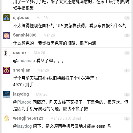
用了一个多月了吧，除了太大还是挺满意的，在床上玩手机的时
候手指很累
sjqboss
Mar 26
28
不太搞得懂现在国补的 15%要怎样获得，看京东要报名什么的
Sanshi4396
Mar 26
29
什么颜色的，我觉得黑色真的很酷，很有内涵
usenix
Mar 26
30
@
andamao
看岔了😂。。。
shenjian
Mar 26
31
半个月前天猫国补+以旧换新抵了个小米手环 1
4970+到手
lazydog
Mar 26
32
@
Plutooo
同情况，昨天去线下又摸了一下黑色的，很喜欢。但
是因为手机号属地的问题，应该不换了把
wengjin456123
Mar 26 via Android
33
@
lazydog
问下，是必须回手机号属地才能转 esim 吗