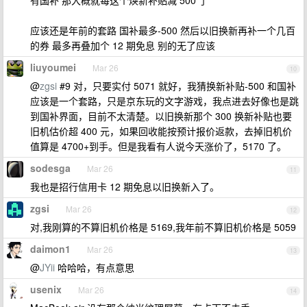
有国补 那大概就每这个焕新补贴减 500 了
应该还是年前的套路 国补最多-500 然后以旧换新再补一个几百
的券 最多再叠加个 12 期免息 别的无了应该
liuyoumei
Mar 26
10
@
zgsi
#9 对，只要实付 5071 就好，我猜换新补贴-500 和国补
应该是一个套路，只是京东玩的文字游戏，我点进去好像也是跳
到国补界面，目前不太清楚。以旧换新那个 300 换新补贴也要
旧机估价超 400 元，如果回收能按预计报价返款，去掉旧机价
值算是 4700+到手。但是我看有人说今天涨价了，5170 了。
sodesga
Mar 26
11
我也是招行信用卡 12 期免息以旧换新入了。
zgsi
Mar 26
12
对,我刚算的不算旧机价格是 5169,我年前不算旧机价格是 5059
daimon1
Mar 26
13
@
JYii
哈哈哈，有点意思
usenix
Mar 26
14