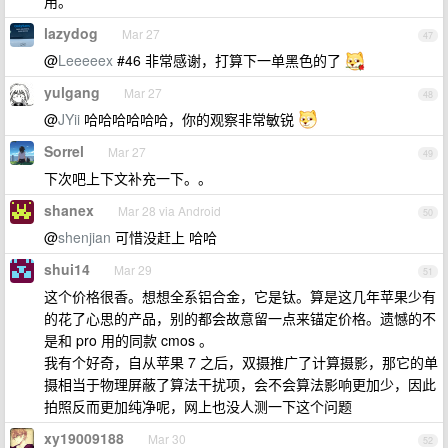
用。
lazydog
Mar 27
47
@
Leeeeex
#46 非常感谢，打算下一单黑色的了
yulgang
Mar 27
48
@
JYii
哈哈哈哈哈哈，你的观察非常敏锐
Sorrel
Mar 27
49
下次吧上下文补充一下。。
shanex
Mar 28 via Android
50
@
shenjian
可惜没赶上 哈哈
shui14
Mar 29
51
这个价格很香。想想全系铝合金，它是钛。算是这几年苹果少有
的花了心思的产品，别的都会故意留一点来锚定价格。遗憾的不
是和 pro 用的同款 cmos 。
我有个好奇，自从苹果 7 之后，双摄推广了计算摄影，那它的单
摄相当于物理屏蔽了算法干扰项，会不会算法影响更加少，因此
拍照反而更加纯净呢，网上也没人测一下这个问题
xy19009188
Mar 30
52