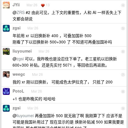
JYii
Mar 26
13
4
@
ZRS
#2 由此可见，上下文的重要性，人和 AI 一样丢失上下
文都会胡说
zgsi
Mar 26
5
年前用 xr 以旧换新补 400 ，可叠加国补 500
刚看了下以旧换新补 500+300 了 不知道可再叠加国补吗
liuyoumei
Mar 26
6
@
zgsi
可以，我昨晚也是没忍住下单了。老三星机以旧换新
600+300 补贴。还是先实付 5071 ，等回收后再返款。
weegc
Mar 26
7
我的 xr 刚以旧换新， 可能成色太伊拉克了， 只抵了 200
PotoL
Mar 26
8
+1 也是昨晚买的 哈哈哈
zgsi
Mar 26
9
@
liuyoumei
再叠加国补 500 就无敌了啊 我刚算了下 应该不是
可能是我国补用过了 现在显示的是 焕新补贴减 500 如果我要是